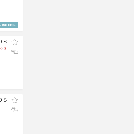
ьная цена
0 $
0 $
0 $