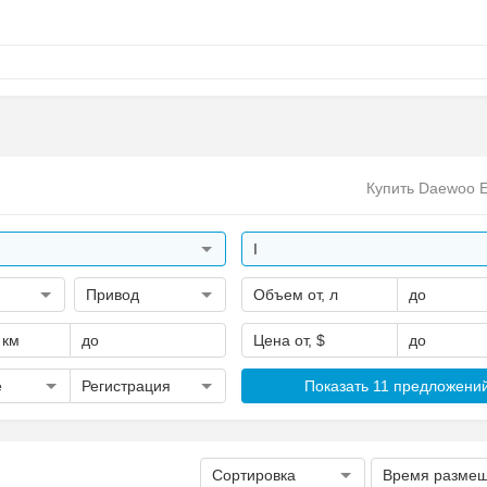
Купить Daewoo E
I
Привод
Объем от, л
до
 км
до
Цена от, $
до
е
Регистрация
Показать 11 предложени
Сортировка
Время разме