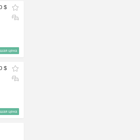
0 $
шая цена
0 $
шая цена