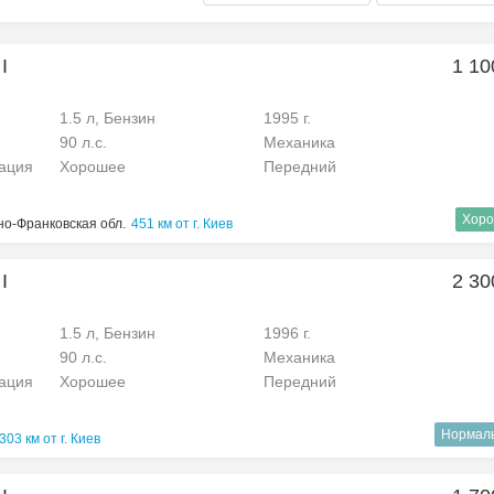
I
1 10
1.5 л, Бензин
1995 г.
90 л.с.
Механика
рация
Хорошее
Передний
Хоро
но-Франковская обл.
451 км от г. Киев
I
2 30
1.5 л, Бензин
1996 г.
90 л.с.
Механика
рация
Хорошее
Передний
Нормал
303 км от г. Киев