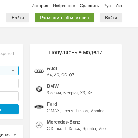
История
Избранное
Сравнить
Рус
Укр
Найти
Разместить объявление
Войти
Популярные модели
spero I
Audi
A4
A6
Q5
Q7
BMW
3 серия
5 серия
X3
X5
Ford
й
C-MAX
Focus
Fusion
Mondeo
Mercedes-Benz
C-Класс
E-Класс
Sprinter
Vito
щения