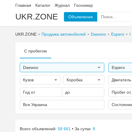
Главная
Каталог
Журнал
Госномер
UKR.ZONE
Объявления
UKR.ZONE
Продажа автомобилей
Daewoo
Espero
I
С пробегом
Daewoo
Espero
Кузов
Коробка
Двигатель
Год от
до
Пробег от,
Вся Украина
Состояни
Всего объявлений:
58 661
• За сутки:
8