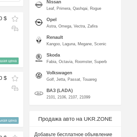
Nissan
Leaf
Primera
Qashqai
Rogue
0 $
Opel
Astra
Omega
Vectra
Zafira
Renault
Kangoo
Laguna
Megane
Scenic
Skoda
шая цена
Fabia
Octavia
Roomster
Superb
Volkswagen
0 $
Golf
Jetta
Passat
Touareg
ВАЗ (LADA)
2101
2106
2107
21099
Продажа авто на UKR.ZONE
ьная цена
Добавьте бесплатное объявление