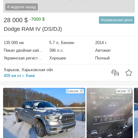
4 недели назад
28 000 $
-7000 $
Нормальная цена
Dodge RAM IV (DS/DJ)
135 000 км
5.7 л, Бензин
2014 г.
Пикап двойная кабина
396 л.с.
Автомат
Украинская регистрация
Хорошее
Полный
Харьков, Харьковская обл.
409 км от г. Киев