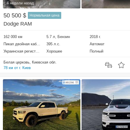
4 недели назад
50 500 $
Нормальная цена
Dodge RAM
162 000 км
5.7 л, Бензин
2018 г.
Пикап двойная кабина
395 л.с.
Автомат
Украинская регистрация
Хорошее
Полный
Белая церковь, Киевская обл.
78 км от г. Киев