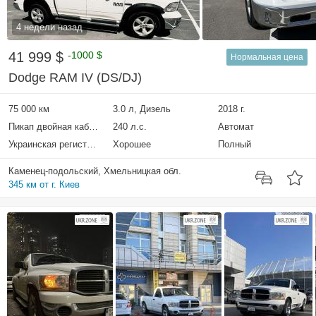
4 недели назад
41 999 $
-1000 $
Нормальная цена
Dodge RAM IV (DS/DJ)
75 000 км
3.0 л, Дизель
2018 г.
Пикап двойная кабина
240 л.с.
Автомат
Украинская регистрация
Хорошее
Полный
Каменец-подольский, Хмельницкая обл.
345 км от г. Киев