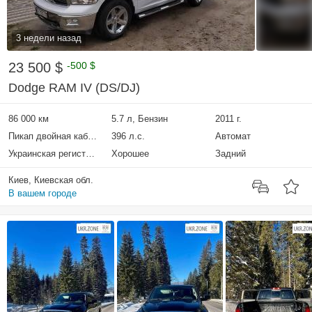
3 недели назад
23 500 $
-500 $
Dodge RAM IV (DS/DJ)
86 000 км
5.7 л, Бензин
2011 г.
Пикап двойная кабина
396 л.с.
Автомат
Украинская регистрация
Хорошее
Задний
Киев, Киевская обл.
В вашем городе