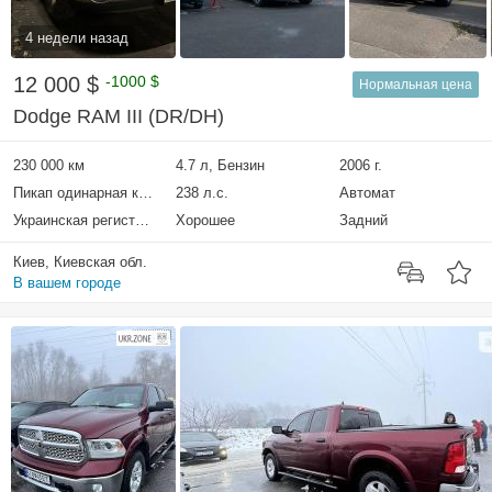
4 недели назад
12 000 $
-1000 $
Нормальная цена
Dodge RAM III (DR/DH)
230 000 км
4.7 л, Бензин
2006 г.
Пикап одинарная кабина
238 л.с.
Автомат
Украинская регистрация
Хорошее
Задний
Киев, Киевская обл.
В вашем городе