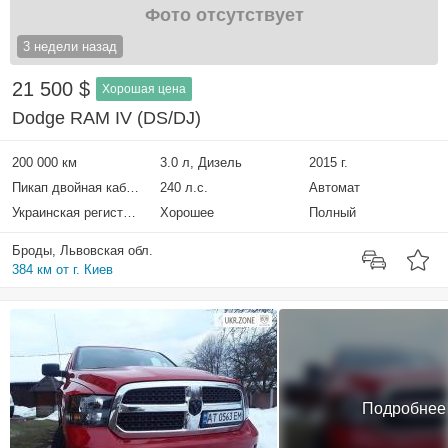
Фото отсутствует
3 недели назад
21 500 $
Хорошая цена
Dodge RAM IV (DS/DJ)
200 000 км
3.0 л, Дизель
2015 г.
Пикап двойная кабина
240 л.с.
Автомат
Украинская регистрация
Хорошее
Полный
Броды, Львовская обл.
384 км от г. Киев
Подробнее