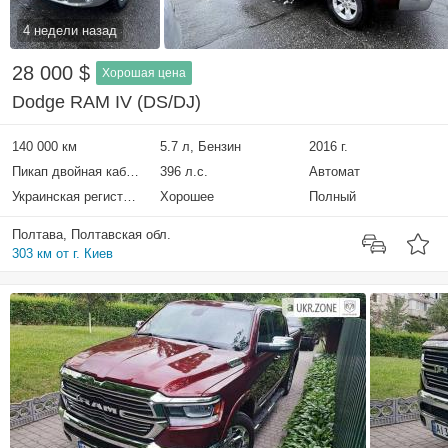
4 недели назад
28 000 $
Хорошая цена
Dodge RAM IV (DS/DJ)
140 000 км
5.7 л, Бензин
2016 г.
Пикап двойная кабина
396 л.с.
Автомат
Украинская регистрация
Хорошее
Полный
Полтава, Полтавская обл.
303 км от г. Киев