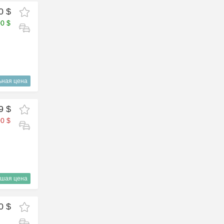
0 $
00 $
ьная цена
9 $
0 $
шая цена
0 $