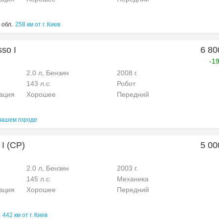
 обл.
258 км от г. Киев
sso I
6 80
-1
2.0 л, Бензин
2008 г.
143 л.с.
Робот
рация
Хорошее
Передний
вашем городе
I (CP)
5 00
2.0 л, Бензин
2003 г.
145 л.с.
Механика
рация
Хорошее
Передний
442 км от г. Киев