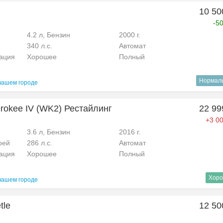
10 50
-5
4.2 л, Бензин
2000 г.
340 л.с.
Автомат
рация
Хорошее
Полный
Нормал
вашем городе
rokee IV (WK2) Рестайлинг
22 99
+3 00
3.6 л, Бензин
2016 г.
рей
286 л.с.
Автомат
рация
Хорошее
Полный
Хоро
вашем городе
tle
12 50