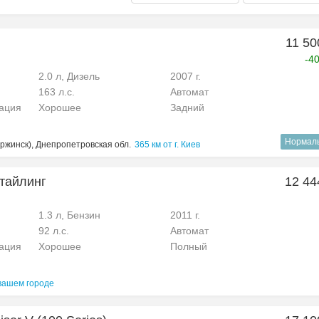
11 50
-4
2.0 л, Дизель
2007 г.
163 л.с.
Автомат
рация
Хорошее
Задний
Нормал
ржинск), Днепропетровская обл.
365 км от г. Киев
стайлинг
12 44
1.3 л, Бензин
2011 г.
92 л.с.
Автомат
рация
Хорошее
Полный
вашем городе