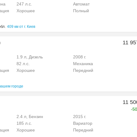
ина
247 л.с.
Автомат
рация
Хорошее
Полный
обл.
409 км от г. Киев
)
11 95
1.9 л, Дизель
2008 г.
82 л.с.
Механика
рация
Хорошее
Передний
вашем городе
11 50
-5
2.4 л, Бензин
2015 г.
185 л.с.
Вариатор
рация
Хорошее
Передний