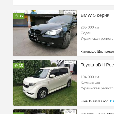
BMW 5 серия
35
.
265 000 км
Седан
Украинская регист
Каменское (Днепродзе
Toyota bB II Ре
35
.
104 000 км
Компактвэн
Украинская регист
Киев, Киевская обл.
В 