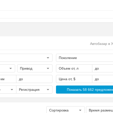
Автобазар в 
Поколение
Привод
Объем от, л
до
 км
до
Цена от, $
до
е
Регистрация
Показать 58 662 предложе
Сортировка
Время разме