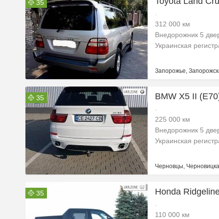
Toyota Land Cru
35
.
312 000 км
Внедорожник 5 две
Украинская регист
Запорожье, Запорожск
BMW X5 II (E70
35
.
225 000 км
Внедорожник 5 две
Украинская регист
Черновцы, Черновицка
Honda Ridgeline
35
.
110 000 км