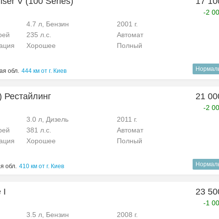
iser V (100 Series)
17 10
-2 0
4.7 л, Бензин
2001 г.
рей
235 л.с.
Автомат
рация
Хорошее
Полный
Нормал
ая обл.
444 км от г. Киев
) Рестайлинг
21 00
-2 0
3.0 л, Дизель
2011 г.
рей
381 л.с.
Автомат
рация
Хорошее
Полный
Нормал
я обл.
410 км от г. Киев
 I
23 50
-1 0
3.5 л, Бензин
2008 г.