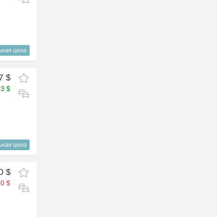
ьная цена
7 $
93 $
ьная цена
0 $
0 $