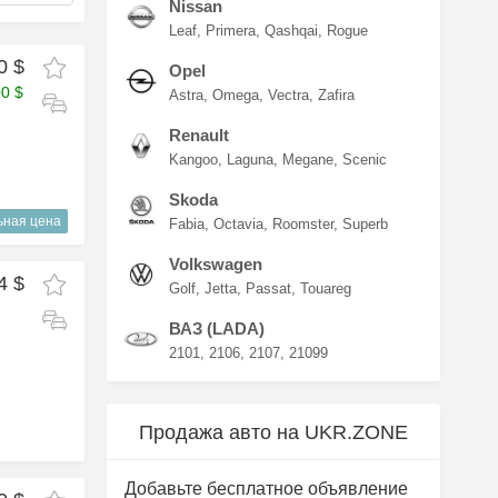
Nissan
Leaf
Primera
Qashqai
Rogue
0 $
Opel
00 $
Astra
Omega
Vectra
Zafira
Renault
Kangoo
Laguna
Megane
Scenic
Skoda
ьная цена
Fabia
Octavia
Roomster
Superb
Volkswagen
4 $
Golf
Jetta
Passat
Touareg
ВАЗ (LADA)
2101
2106
2107
21099
Продажа авто на UKR.ZONE
Добавьте бесплатное объявление