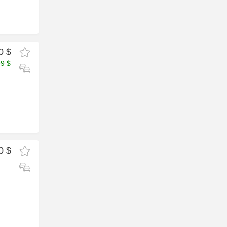
0 $
99 $
0 $