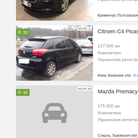
Кременчуг, Полтавская
Citroen C4 Pica
30
.
137 000 км
Компактвэн
Украинская регист
Киев, Киевская обл.
В 
Mazda Premacy 
30
.
175 000 км
Компактвэн
Украинская регист
Сокаль, Львовская обл.