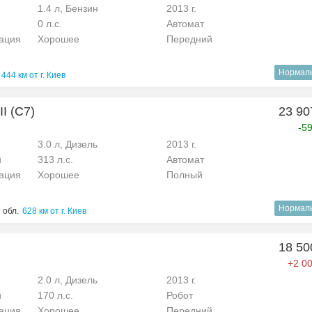
1.4 л, Бензин
2013 г.
0 л.с.
Автомат
рация
Хорошее
Передний
Нормал
444 км от г. Киев
II (C7)
23 90
-5
3.0 л, Дизель
2013 г.
й
313 л.с.
Автомат
рация
Хорошее
Полный
Нормал
 обл.
628 км от г. Киев
18 50
+2 00
2.0 л, Дизель
2013 г.
й
170 л.с.
Робот
рация
Хорошее
Передний