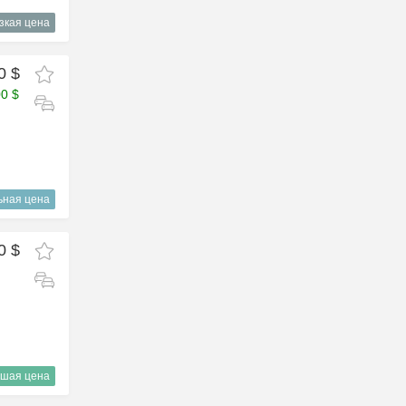
зкая цена
0 $
00 $
ьная цена
0 $
шая цена