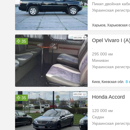
Пикап двойная каб
Украинская регист
Харьков, Харьковская 
Opel Vivaro I (A
35
.
295 000 км
Минивэн
Украинская регист
Киев, Киевская обл.
В 
Honda Accord
35
.
120 000 км
Седан
Украинская регист