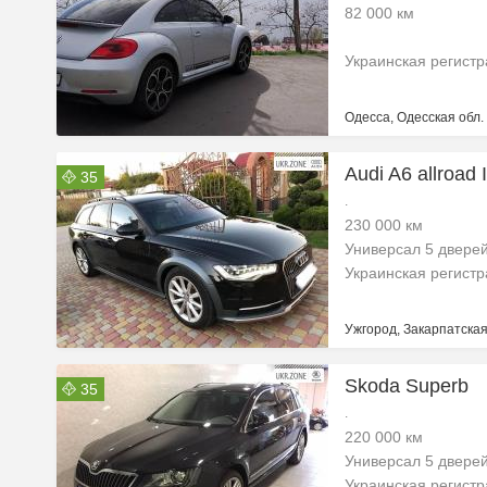
82 000 км
Украинская регист
Одесса, Одесская обл.
Audi A6 allroad I
35
.
230 000 км
Универсал 5 двере
Украинская регист
Ужгород, Закарпатская
Skoda Superb
35
.
220 000 км
Универсал 5 двере
Украинская регист