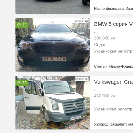
Ивано-франковск, Ива
BMW 5 серия VI
35
.
300 000 км
Седан
Украинская регист
Снятын, Ивано-Франко
Volkswagen Craf
35
.
460 000 км
Украинская регист
Ужгород, Закарпатская