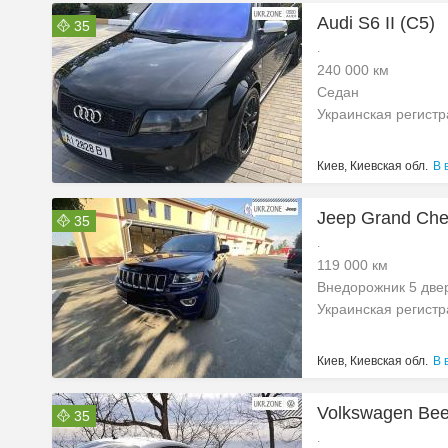
Audi S6 II (C5)
35
.
240 000 км
Седан
Украинская регист
Киев, Киевская обл.
В 
Jeep Grand Che
35
.
119 000 км
Внедорожник 5 две
Украинская регист
Киев, Киевская обл.
В 
Volkswagen Bee
35
.