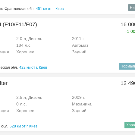
Ни
но-Франковская обл.
451 км от г. Киев
 (F10/F11/F07)
16 00
-1 0
2.0 л, Дизель
2011 г.
184 л.с.
Автомат
рация
Хорошее
Задний
Нормал
вская обл.
422 км от г. Киев
ter
12 49
2.5 л, Дизель
2009 г.
0 л.с.
Механика
рация
Хорошее
Задний
Хоро
 обл.
628 км от г. Киев