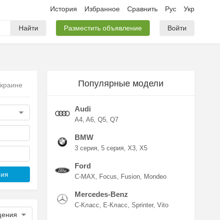
История
Избранное
Сравнить
Рус
Укр
Найти
Разместить объявление
Войти
Популярные модели
Украине
Audi
A4
A6
Q5
Q7
BMW
3 серия
5 серия
X3
X5
Ford
ния
C-MAX
Focus
Fusion
Mondeo
Mercedes-Benz
C-Класс
E-Класс
Sprinter
Vito
щения