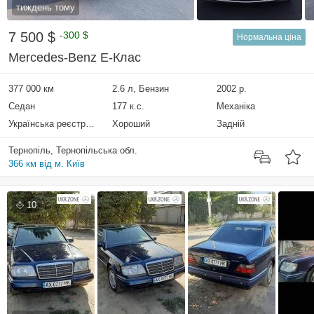
тиждень тому
7 500 $
-300 $
Нормальна ціна
Mercedes-Benz E-Клас
377 000 км
2.6 л, Бензин
2002 р.
Седан
177 к.с.
Механіка
Українська реєстрація
Хороший
Задній
Тернопіль, Тернопільська обл.
366 км від м. Київ
10