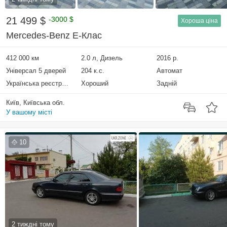
21 499 $
-3000 $
Хороша ціна
Mercedes-Benz E-Клас
412 000 км
2.0 л, Дизель
2016 р.
Універсал 5 дверей
204 к.с.
Автомат
Українська реєстрація
Хороший
Задній
Київ, Київська обл.
У вашому місті
10
2 тиждні тому