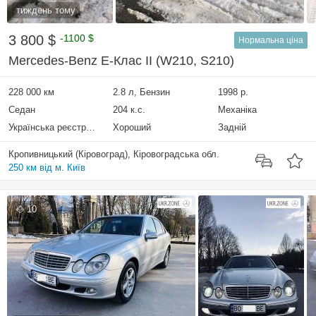
тиждень тому
3 800 $
-1100 $
Нормальна ціна
Mercedes-Benz E-Клас II (W210, S210)
228 000 км
2.8 л, Бензин
1998 р.
Седан
204 к.с.
Механіка
Українська реєстрація
Хороший
Задній
Кропивницький (Кіровоград), Кіровоградська обл.
250 км від м. Київ
10