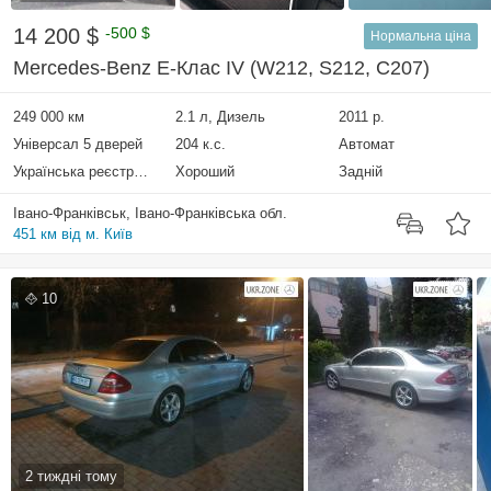
14 200 $
-500 $
Нормальна ціна
Mercedes-Benz E-Клас IV (W212, S212, C207)
249 000 км
2.1 л, Дизель
2011 р.
Універсал 5 дверей
204 к.с.
Автомат
Українська реєстрація
Хороший
Задній
Івано-Франківськ, Івано-Франківська обл.
451 км від м. Київ
10
2 тиждні тому