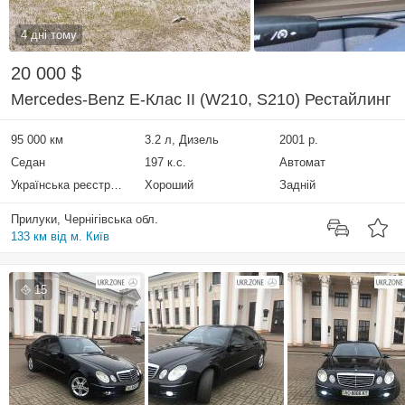
4 дні тому
20 000 $
Mercedes-Benz E-Клас II (W210, S210) Рестайлинг
95 000 км
3.2 л, Дизель
2001 р.
Седан
197 к.с.
Автомат
Українська реєстрація
Хороший
Задній
Прилуки, Чернігівська обл.
133 км від м. Київ
15