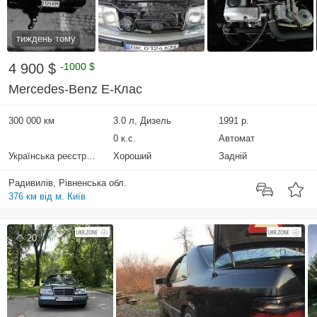
тиждень тому
4 900 $
-1000 $
Mercedes-Benz E-Клас
300 000 км
3.0 л, Дизель
1991 р.
0 к.с.
Автомат
Українська реєстрація
Хороший
Задній
Радивилів, Рівненська обл.
376 км від м. Київ
20