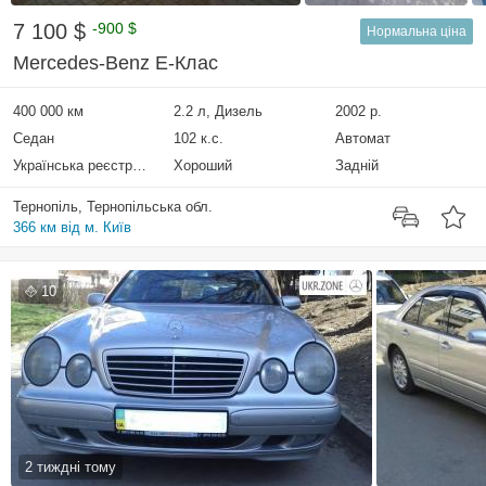
7 100 $
-900 $
Нормальна ціна
Mercedes-Benz E-Клас
400 000 км
2.2 л, Дизель
2002 р.
Седан
102 к.с.
Автомат
Українська реєстрація
Хороший
Задній
Тернопіль, Тернопільська обл.
366 км від м. Київ
10
2 тиждні тому