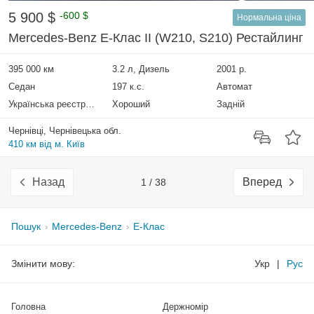
5 900 $
-600 $
Нормальна ціна
Mercedes-Benz E-Клас II (W210, S210) Рестайлинг
395 000 км
3.2 л, Дизель
2001 р.
Седан
197 к.с.
Автомат
Українська реєстрація
Хороший
Задній
Чернівці, Чернівецька обл.
410 км від м. Київ
Назад
Вперед
1 / 38
Пошук
Mercedes-Benz
E-Клас
Змінити мову:
Укр
|
Рус
Головна
Держномір