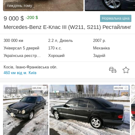
тиждень тому
9 000 $
-200 $
Нормальна ціна
Mercedes-Benz E-Клас III (W211, S211) Рестайлинг
300 000 км
2.2 л, Дизель
2007 р.
Універсал 5 дверей
170 к.с.
Механіка
Українська реєстрація
Хороший
Задній
Косів, Івано-Франківська обл.
460 км від м. Київ
10