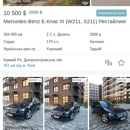
тиждень тому
10 500 $
-2000 $
Нормальна ціна
Mercedes-Benz E-Клас III (W211, S211) Рестайлинг
344 000 км
2.2 л, Дизель
2008 р.
Седан
170 к.с.
Автомат
Українська реєстрація
Хороший
Задній
Кривий Ріг, Дніпропетровська обл.
351 км від м. Київ
10
2 тиждні тому