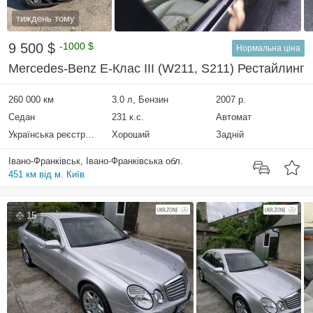
тиждень тому
9 500 $
-1000 $
Нормальна ціна
Mercedes-Benz E-Клас III (W211, S211) Рестайлинг
260 000 км
3.0 л, Бензин
2007 р.
Седан
231 к.с.
Автомат
Українська реєстрація
Хороший
Задній
Івано-Франківськ, Івано-Франківська обл.
451 км від м. Київ
15