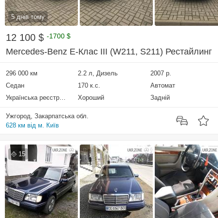
5 днів тому
12 100 $
-1700 $
Mercedes-Benz E-Клас III (W211, S211) Рестайлинг
296 000 км
2.2 л, Дизель
2007 р.
Седан
170 к.с.
Автомат
Українська реєстрація
Хороший
Задній
Ужгород, Закарпатська обл.
628 км від м. Київ
15