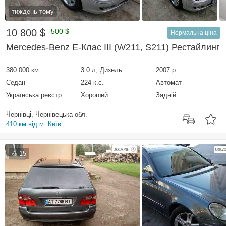
тиждень тому
10 800 $
-500 $
Нормальна ціна
Mercedes-Benz E-Клас III (W211, S211) Рестайлинг
380 000 км
3.0 л, Дизель
2007 р.
Седан
224 к.с.
Автомат
Українська реєстрація
Хороший
Задній
Чернівці, Чернівецька обл.
410 км від м. Київ
15