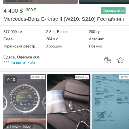
4 400 $
-300 $
Хороша ціна
Mercedes-Benz E-Клас II (W210, S210) Рестайлинг
377 000 км
2.8 л, Бензин
2001 р.
Седан
204 к.с.
Автомат
Українська реєстрація
Хороший
Повний
Одеса, Одеська обл.
444 км від м. Київ
10
2 тиждні тому