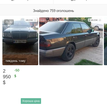
Знайдено 759 оголошень
30
тиждень тому
2
-50
950
$
$
Хороша ціна