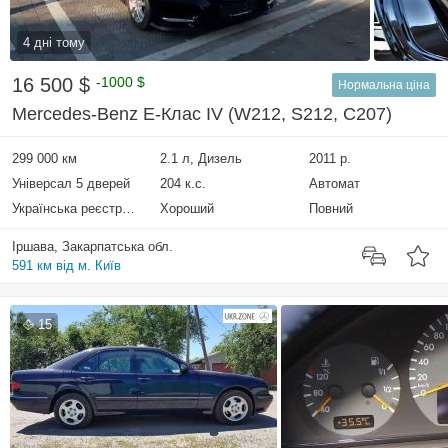
4 дні тому
16 500 $
-1000 $
Нормальна ціна
Mercedes-Benz E-Клас IV (W212, S212, C207)
299 000 км
2.1 л, Дизель
2011 р.
Універсал 5 дверей
204 к.с.
Автомат
Українська реєстрація
Хороший
Повний
Іршава, Закарпатська обл.
591 км від м. Київ
15