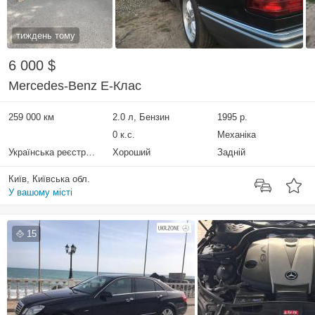
тиждень тому
6 000 $
Mercedes-Benz E-Клас
259 000 км
2.0 л, Бензин
1995 р.
0 к.с.
Механіка
Українська реєстрація
Хороший
Задній
Київ, Київська обл.
У вашому місті
15