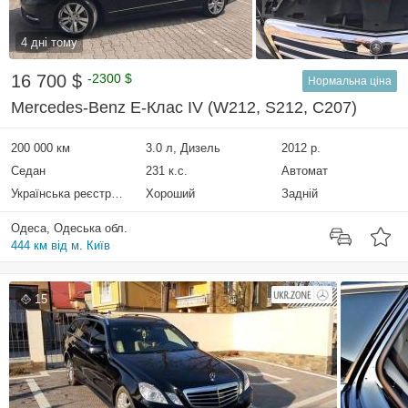
4 дні тому
16 700 $
-2300 $
Нормальна ціна
Mercedes-Benz E-Клас IV (W212, S212, C207)
200 000 км
3.0 л, Дизель
2012 р.
Седан
231 к.с.
Автомат
Українська реєстрація
Хороший
Задній
Одеса, Одеська обл.
444 км від м. Київ
15