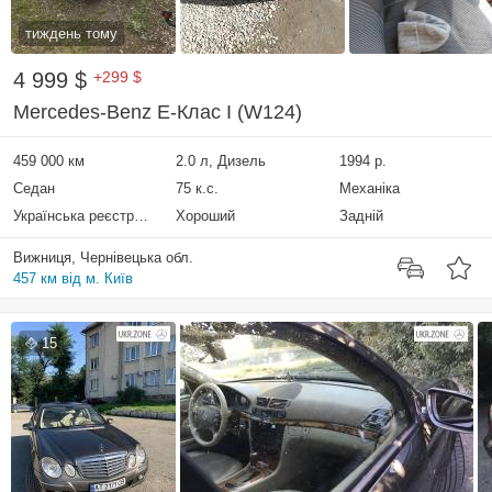
тиждень тому
4 999 $
+299 $
Mercedes-Benz E-Клас I (W124)
459 000 км
2.0 л, Дизель
1994 р.
Седан
75 к.с.
Механіка
Українська реєстрація
Хороший
Задній
Вижниця, Чернівецька обл.
457 км від м. Київ
15