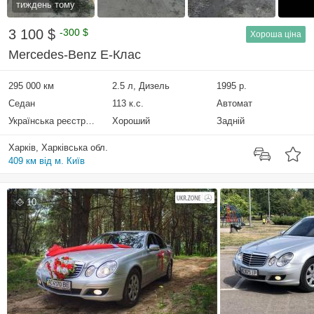
тиждень тому
3 100 $
-300 $
Хороша ціна
Mercedes-Benz E-Клас
295 000 км
2.5 л, Дизель
1995 р.
Седан
113 к.с.
Автомат
Українська реєстрація
Хороший
Задній
Харків, Харківська обл.
409 км від м. Київ
10