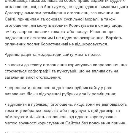
Виконавець також залишає за собою право видаляти будь-які
оголошення, які, на його думку, не відповідають вимогам цього
Договору, вимогам розміщення оголошень, зазначеним на
Сайті, принципам та основам суспільної моралі, а також
оголошення, які можуть вводити Користувачів в оману щодо
змісту запропонованих товарів. або послуг. Рішення про
видалення є остаточним і не підлягає оскарженню. Вартість
оплачених послуг Користувачеві не відшкодовується.
Адміністрація та модератори сайту мають право:
• вносити до тексту оголошення користувача виправлення, що
стосуються орфографії та пунктуації, що не впливають на
загальний зміст оголошення;
• переносити оголошення до інших рубрик сайту у разі
виявлення більш підходящої рубрики для їх розміщення;
• відмовити в публікації оголошень, якщо вони не відповідають
тематиці вибраних розділів, або порушують цей договір, та
обмежувати кількість оголошень від одного користувача з
метою зручності користування Сайтом без пояснення причин.