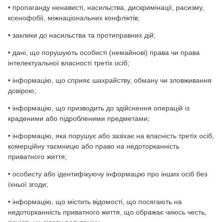
• пропаганду ненависті, насильства, дискримінації, расизму,
ксенофобії, міжнаціональних конфліктів;
• заклики до насильства та протиправних дій;
• дані, що порушують особисті (немайнові) права чи права
інтелектуальної власності третіх осіб;
• інформацію, що сприяє шахрайству, обману чи зловживання
довірою;
• інформацію, що призводить до здійснення операцій із
краденими або підробленими предметами;
• інформацію, яка порушує або зазіхає на власність третіх осіб,
комерційну таємницю або право на недоторканність
приватного життя;
• особисту або ідентифікуючу інформацію про інших осіб без
їхньої згоди;
• інформацію, що містить відомості, що посягають на
недоторканність приватного життя, що ображає чиюсь честь,