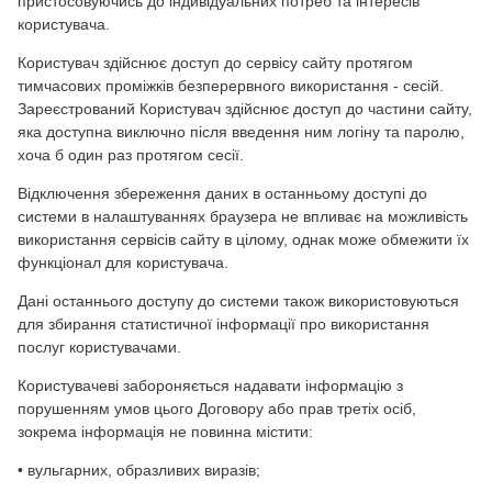
пристосовуючись до індивідуальних потреб та інтересів
користувача.
Користувач здійснює доступ до сервісу сайту протягом
тимчасових проміжків безперервного використання - сесій.
Зареєстрований Користувач здійснює доступ до частини сайту,
яка доступна виключно після введення ним логіну та паролю,
хоча б один раз протягом сесії.
Відключення збереження даних в останньому доступі до
системи в налаштуваннях браузера не впливає на можливість
використання сервісів сайту в цілому, однак може обмежити їх
функціонал для користувача.
Дані останнього доступу до системи також використовуються
для збирання статистичної інформації про використання
послуг користувачами.
Користувачеві забороняється надавати інформацію з
порушенням умов цього Договору або прав третіх осіб,
зокрема інформація не повинна містити:
• вульгарних, образливих виразів;