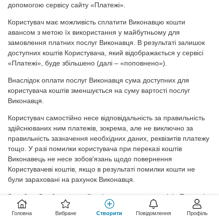
допомогою сервісу сайту «Платежі».
Користувач має можливість сплатити Виконавцю кошти
авансом з метою їх використання у майбутньому для
замовлення платних послуг Виконавця. В результаті залишок
доступних коштів Користувача, який відображається у сервісі
«Платежі», буде збільшено (далі – «поповнено»).
Внаслідок оплати послуг Виконавця сума доступних для
користувача коштів зменшується на суму вартості послуг
Виконавця.
Користувач самостійно несе відповідальність за правильність
здійснюваних ним платежів, зокрема, але не виключно за
правильність зазначення необхідних даних, реквізитів платежу
тощо. У разі помилки користувача при переказі коштів
Виконавець не несе зобов'язань щодо повернення
Користувачеві коштів, якщо в результаті помилки кошти не
були зараховані на рахунок Виконавця.
Засоби в Особистому кабінеті користувача в розділі «Платежі»
не підлягають поверненню Користувачеві і можуть бути
Головна
Вибране
Створити
Повідомлення
Профіль
використані для оплати платних послуг Виконавця.