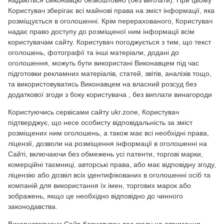
надаються Виконавцю безкоштовно (без виплати). При цьому
Користувач зберігає всі майнові права на зміст інформації, яка
розміщується в оголошенні. Крім перерахованого, Користувач
надає право доступу до розміщеної ним інформації всім
користувачам сайту. Користувач погоджується з тим, що текст
оголошень, фотографії та інші матеріали, додані до
оголошення, можуть бути використані Виконавцем під час
підготовки рекламних матеріалів, статей, звітів, аналізів тощо,
та використовуватись Виконавцем на власний розсуд без
додаткової згоди з боку користувача , без виплати винагороди
Користуючись сервісами сайту ukr.zone, Користувач
підтверджує, що несе особисту відповідальність за зміст
розміщених ним оголошень, а також має всі необхідні права,
ліцензії, дозволи на розміщення інформації в оголошенні на
Сайті, включаючи без обмежень усі патенти, торгові марки,
комерційні таємниці, авторські права, або має відповідну згоду,
ліцензію або дозвіл всіх ідентифікованих в оголошенні осіб та
компаній для використання їх імен, торгових марок або
зображень, якщо це необхідно відповідно до чинного
законодавства.