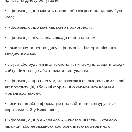
гідність чи ділову репутацію;
• інформацію, що містить наклеп або загрози на адресу будь-
кого;
• інформацію, що має характер порнографії;
• інформацію, яка завдає шкоди неповнолітнім;
• помилкову та неправдиву інформацію, інформацію, яка
вводить в оману;
• віруси або будь-які інші технології, які можуть завдати шкоди
сайту, Виконавцю або іншим користувачам;
• інформацію про послуги, які вважаються аморальними, такі
як: проституція, або інші форми, що суперечать нормам
моралі або закону;
• посилання або інформацію про сайти, що конкурують із
сервісами сайту Виконавця;
• інформацію, що є «спамом», «листом щастя», «схемою
пірамід» або небажаною або брехливою комерційною