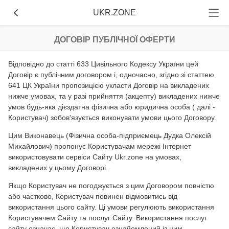
UKR.ZONE
ДОГОВІР ПУБЛІЧНОЇ ОФЕРТИ
Відповідно до статті 633 Цивільного Кодексу України цей
Договір є публічним договором і, одночасно, згідно зі статтею
641 ЦК України пропозицією укласти Договір на викладених
нижче умовах, та у разі прийняття (акцепту) викладених нижче
умов будь-яка дієздатна фізична або юридична особа ( далі -
Користувач) зобов'язується виконувати умови цього Договору.
Цим Виконавець (Фізична особа-підприємець Дудка Олексій
Михайлович) пропонує Користувачам мережі Інтернет
використовувати сервіси Сайту Ukr.zone на умовах,
викладених у цьому Договорі.
Якщо Користувач не погоджується з цим Договором повністю
або частково, Користувач повинен відмовитись від
використання цього сайту. Ці умови регулюють використання
Користувачем Сайту та послуг Сайту. Використання послуг
сайту означає, що Користувач ознайомлений із цим