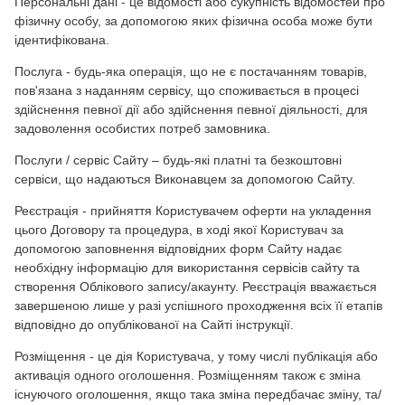
Персональні дані - це відомості або сукупність відомостей про
фізичну особу, за допомогою яких фізична особа може бути
ідентифікована.
Послуга - будь-яка операція, що не є постачанням товарів,
пов'язана з наданням сервісу, що споживається в процесі
здійснення певної дії або здійснення певної діяльності, для
задоволення особистих потреб замовника.
Послуги / сервіс Сайту – будь-які платні та безкоштовні
сервіси, що надаються Виконавцем за допомогою Сайту.
Реєстрація - прийняття Користувачем оферти на укладення
цього Договору та процедура, в ході якої Користувач за
допомогою заповнення відповідних форм Сайту надає
необхідну інформацію для використання сервісів сайту та
створення Облікового запису/акаунту. Реєстрація вважається
завершеною лише у разі успішного проходження всіх її етапів
відповідно до опублікованої на Сайті інструкції.
Розміщення - це дія Користувача, у тому числі публікація або
активація одного оголошення. Розміщенням також є зміна
існуючого оголошення, якщо така зміна передбачає зміну, та/