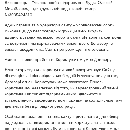
Виконавець – Фізична особа-підприємець Дудка Олексій
Михайлович, Індивідуальний податковий номер
№3035424310.
Адміністрація та модератори сайту – уповноважені особи
Виконавця, до безпосередніх функцій яких входить
адміністрування належної роботи сайту ukr.zone та контроль
за дотриманням користувачами вимог цього Договору та
вимог, наведених на Сайті, при розміщенні оголошень.
Акцепт – повне прийняття Користувачем умов Договору.
Бізнес-користувач - користувач, який використовує Сайт у
бізнес-цілях, і відповідає хоча б одній із зазначених у цьому
Договорі ознак. Користувач може вважатися Бізнес-
користувачем незалежно від того, чи зареєстрований такий
користувач як суб'єкт підприємницької діяльності у
встановленому законодавством порядку та/або здійснює таку
діяльність без відповідної реєстрації.
Особистий гаманець - сервіс сайту, призначений для обліку
надходжень та використання коштів Користувача, а також
решти коштів, які можуть бути використані Користувачем для