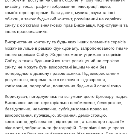
Всі об'єкти, доступні на сайті ukr.zone, у тому числі елементи
дизайну, текст, графічні зображення, ілюстрації, відео,
комп'ютерні програми, бази даних, музика, звуки та інші
об'єкти, а також будь-який контент, розміщений на сервісах
сайту є об'єктами виняткових прав Виконавця, Користувачів та
інших правовласників.
Використання контенту та будь-яких інших елементів сервісів
можливе лише в рамках функціоналу, запропонованого тим чи
іншим сервісом Сайту. Жодні елементи утримання сервісів
Сайту, а також будь-який контент, розміщений на сервісах
сайту, не можуть бути використані іншим чином без
попереднього дозволу правовласника. Під використанням
розуміється, зокрема, але з виключно: відтворення,
копіювання, переробка, поширення будь-який основі тощо.
Користувач, погоджуючись на всі умови цього Договору, надає
Виконавцю чинне територіально необмежене, безстрокове,
безвідкличне, невиключне, субліцензоване право на
використання, публікацію, збирання, демонстрацію,
копіювання, дублювання, відтворення, а також про надані їм
відомості, зображень та фотографій. Перелічені вище права