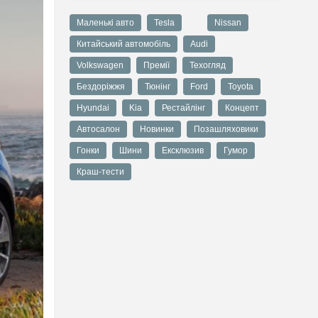
Маленькі авто
Tesla
Nissan
Китайський автомобіль
Audi
Volkswagen
Премії
Техогляд
Бездоріжжя
Тюнінг
Ford
Toyota
Hyundai
Kia
Рестайлінг
Концепт
Автосалон
Новинки
Позашляховики
Гонки
Шини
Ексклюзив
Гумор
Краш-тести