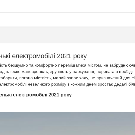
ькі електромобілі 2021 року
ність безшумно та комфортно переміщатися містом, не забруднююч
плюсів: маневреність, зручність у паркуванні, перевага в проїзді
габарити, погана місткість, малий запас ходу, не призначений для с
лектромобілі невеликого розміру з кожним днем ​​зростає дедалі біл
нькі електромобілі 2021 року