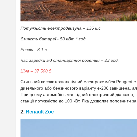
Потужність електродвигуна – 136 к.с.
Ємність батареї - 50 кВт * год
Розгін - 8.1 с
Час зарядки від стандартної розетки – 23 год.
Ціна – 37 500 $
Стильний високотехнологічний електрохетчбек Peugeot e-
дизельного або бензинового варіанту e-208 завищена, а
При цьому автомобіль має гідний електричний діапазон, н
станції потужністю до 100 кВт. Яка дозволяє поповнити з
2.
Renault Zoe