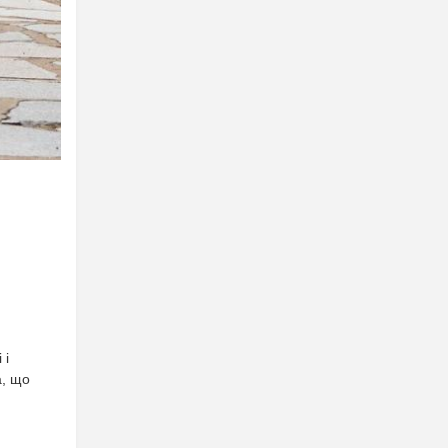
 і
а, що