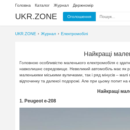
Головна
Каталог
Журнал
Держномір
UKR.ZONE
Оголошення
UKR.ZONE
Журнал
Електромобілі
Найкращі мален
Головною особливістю маленького електромобіля є здат
навколишнє середовище. Невеликий автомобіль має як ряд 
маленькими міськими вуличками, так і ряд мінусів – малі 
відпочинку та далекої подорожі. Але при цьому попит на е
Найкращі мале
1. Peugeot e-208