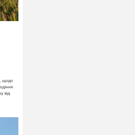
а, щодо
одіння.
у від