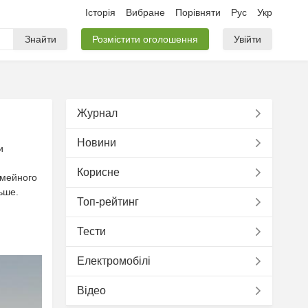
Історія
Вибране
Порівняти
Рус
Укр
Знайти
Розмістити оголошення
Увійти
Журнал
Новини
и
Корисне
імейного
ьше.
Топ-рейтинг
Тести
Електромобілі
Відео