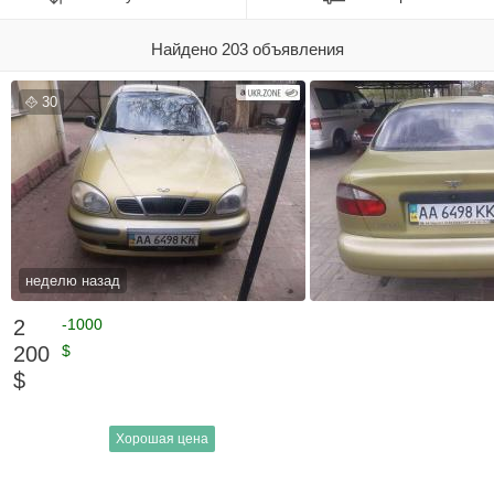
Найдено 203 объявления
30
неделю назад
2
-1000
200
$
$
Хорошая цена