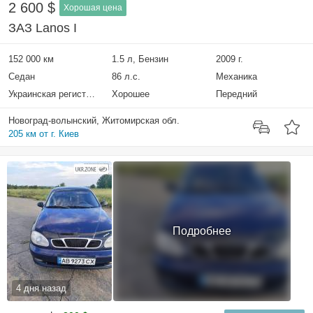
2 600 $
Хорошая цена
ЗАЗ Lanos I
152 000 км
1.5 л, Бензин
2009 г.
Седан
86 л.с.
Механика
Украинская регистрация
Хорошее
Передний
Новоград-волынский, Житомирская обл.
205 км от г. Киев
Подробнее
4 дня назад