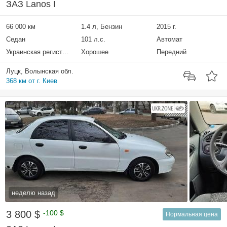
ЗАЗ Lanos I
66 000 км
1.4 л, Бензин
2015 г.
Седан
101 л.с.
Автомат
Украинская регистрация
Хорошее
Передний
Луцк, Волынская обл.
368 км от г. Киев
неделю назад
3 800 $
-100 $
Нормальная цена