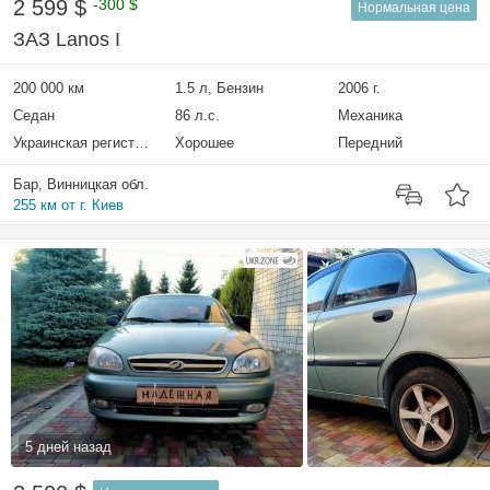
2 599 $
-300 $
Нормальная цена
ЗАЗ Lanos I
200 000 км
1.5 л, Бензин
2006 г.
Седан
86 л.с.
Механика
Украинская регистрация
Хорошее
Передний
Бар, Винницкая обл.
255 км от г. Киев
5 дней назад