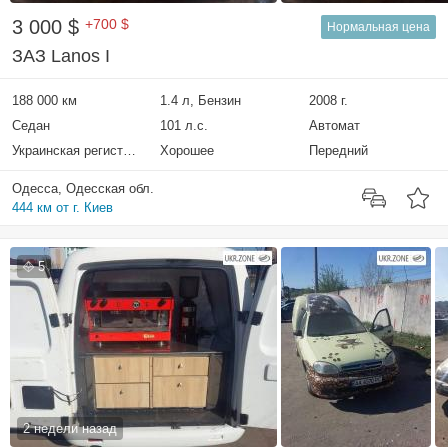
3 000 $
+700 $
Нормальная цена
ЗАЗ Lanos I
188 000 км
1.4 л, Бензин
2008 г.
Седан
101 л.с.
Автомат
Украинская регистрация
Хорошее
Передний
Одесса, Одесская обл.
444 км от г. Киев
5
2 недели назад