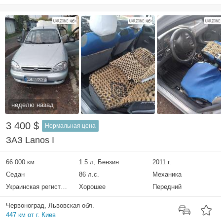
неделю назад
3 400 $
Нормальная цена
ЗАЗ Lanos I
66 000 км
1.5 л, Бензин
2011 г.
Седан
86 л.с.
Механика
Украинская регистрация
Хорошее
Передний
Червоноград, Львовская обл.
447 км от г. Киев