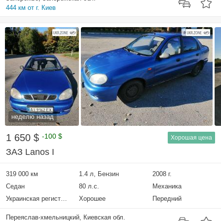
444 км от г. Киев
неделю назад
1 650 $
-100 $
Хорошая цена
ЗАЗ Lanos I
319 000 км
1.4 л, Бензин
2008 г.
Седан
80 л.с.
Механика
Украинская регистрация
Хорошее
Передний
Переяслав-хмельницкий, Киевская обл.