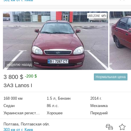
неделю назад
3 800 $
-200 $
Нормальная цена
ЗАЗ Lanos I
168 000 км
1.5 л, Бензин
2014 г.
Седан
86 л.с.
Механика
Украинская регистрация
Хорошее
Передний
Полтава, Полтавская обл.
303 км от г. Киев