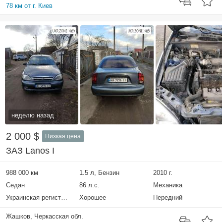
78 км от г. Киев
неделю назад
2 000 $
Низкая цена
ЗАЗ Lanos I
988 000 км
1.5 л, Бензин
2010 г.
Седан
86 л.с.
Механика
Украинская регистрация
Хорошее
Передний
Жашков, Черкасская обл.