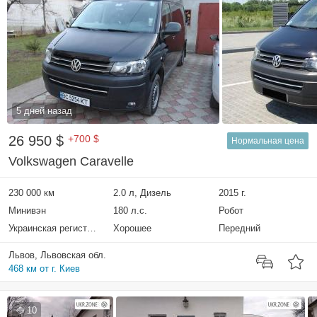
5 дней назад
26 950 $
+700 $
Нормальная цена
Volkswagen Caravelle
230 000 км
2.0 л, Дизель
2015 г.
Минивэн
180 л.с.
Робот
Украинская регистрация
Хорошее
Передний
Львов, Львовская обл.
468 км от г. Киев
10