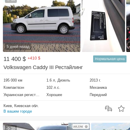
5 дней назад
11 400 $
+410 $
Нормальная цена
Volkswagen Caddy III Рестайлинг
195 000 км
1.6 л, Дизель
2013 г.
Компактвэн
102 л.с.
Механика
Украинская регистрация
Хорошее
Передний
Киев, Киевская обл.
В вашем городе
10