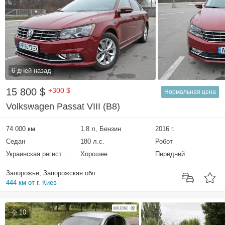
6 дней назад
15 800 $
+300 $
Нормальная цена
Volkswagen Passat VIII (B8)
74 000 км
1.8 л, Бензин
2016 г.
Седан
180 л.с.
Робот
Украинская регистрация
Хорошее
Передний
Запорожье, Запорожская обл.
444 км от г. Киев
10