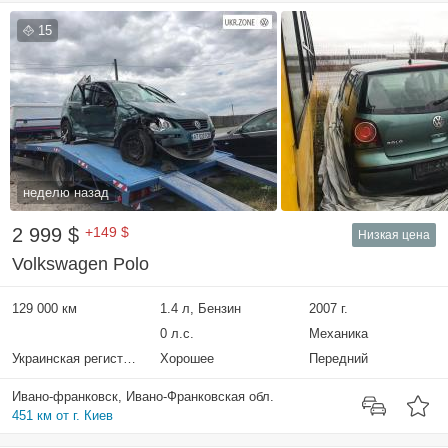
15
неделю назад
2 999 $
+149 $
Низкая цена
Volkswagen Polo
129 000 км
1.4 л, Бензин
2007 г.
0 л.с.
Механика
Украинская регистрация
Хорошее
Передний
Ивано-франковск, Ивано-Франковская обл.
451 км от г. Киев