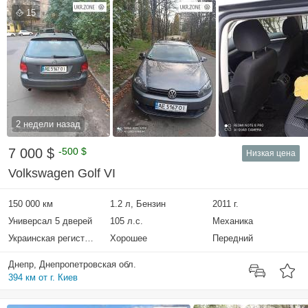
15
2 недели назад
7 000 $
-500 $
Низкая цена
Volkswagen Golf VI
150 000 км
1.2 л, Бензин
2011 г.
Универсал 5 дверей
105 л.с.
Механика
Украинская регистрация
Хорошее
Передний
Днепр, Днепропетровская обл.
394 км от г. Киев