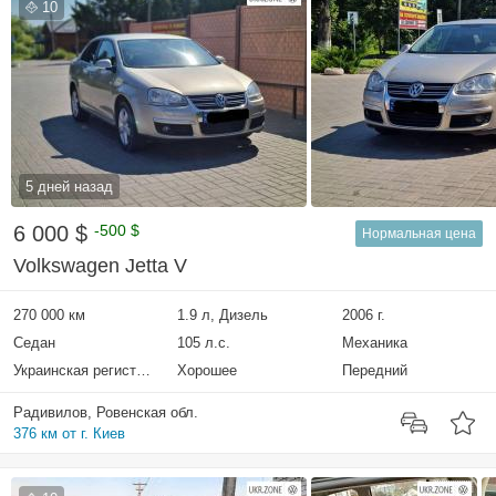
10
5 дней назад
6 000 $
-500 $
Нормальная цена
Volkswagen Jetta V
270 000 км
1.9 л, Дизель
2006 г.
Седан
105 л.с.
Механика
Украинская регистрация
Хорошее
Передний
Радивилов, Ровенская обл.
376 км от г. Киев