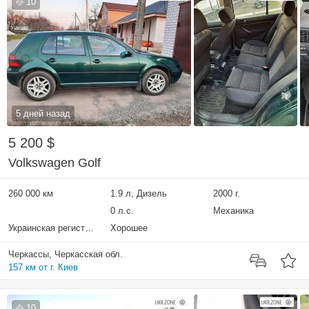
10
5 дней назад
5 200 $
Volkswagen Golf
260 000 км
1.9 л, Дизель
2000 г.
0 л.с.
Механика
Украинская регистрация
Хорошее
Черкассы, Черкасская обл.
157 км от г. Киев
10