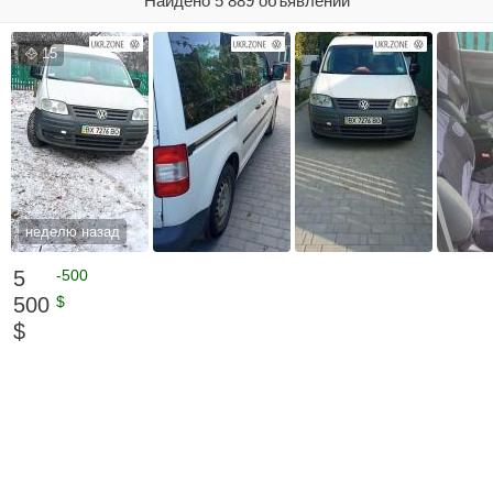
Найдено 5 889 объявлений
15
неделю назад
5
-500
500
$
$