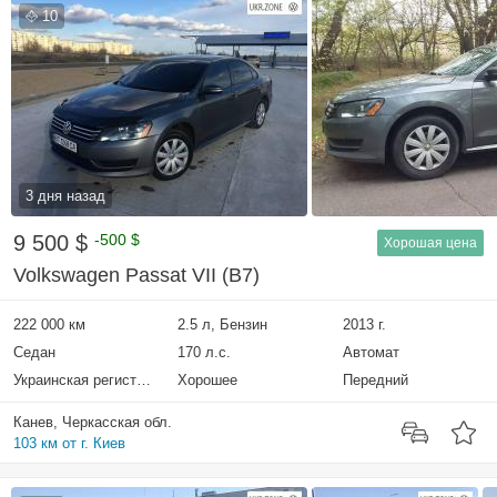
10
3 дня назад
9 500 $
-500 $
Хорошая цена
Volkswagen Passat VII (B7)
222 000 км
2.5 л, Бензин
2013 г.
Седан
170 л.с.
Автомат
Украинская регистрация
Хорошее
Передний
Канев, Черкасская обл.
103 км от г. Киев