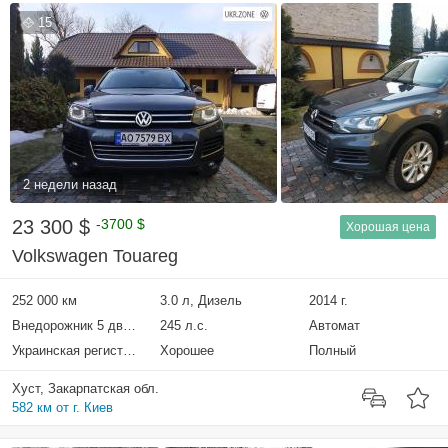
15
2 недели назад
23 300 $
-3700 $
Хорошая цена
Volkswagen Touareg
252 000 км
3.0 л, Дизель
2014 г.
Внедорожник 5 дверей
245 л.с.
Автомат
Украинская регистрация
Хорошее
Полный
Хуст, Закарпатская обл.
582 км от г. Киев