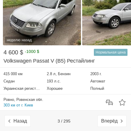
неделю назад
4 600 $
-1000 $
Нормальная цена
Volkswagen Passat V (B5) Рестайлинг
415 000 км
2.8 л, Бензин
2003 г.
Седан
193 л.с.
Автомат
Украинская регистрация
Хорошее
Полный
Ровно, Ровенская обл.
303 км от г. Киев
Назад
Вперёд
3 / 295