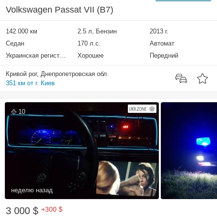
Volkswagen Passat VII (B7)
142 000 км
2.5 л, Бензин
2013 г.
Седан
170 л.с.
Автомат
Украинская регистрация
Хорошее
Передний
Кривой рог, Днепропетровская обл.
351 км от г. Киев
10
неделю назад
3 000 $
+300 $