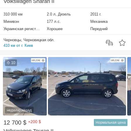
Volkswagen Sharan II
310 000 км
2.0 л, Дизель
2011 г.
Минивэн
177 л.с.
Механика
Украинская регистрация
Хорошее
Передний
Черновцы, Черновицкая обл.
410 км от г. Киев
10
неделю назад
12 700 $
+200 $
Нормальная цена