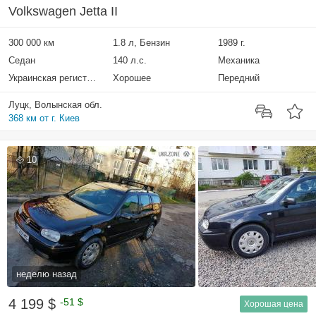
Volkswagen Jetta II
300 000 км
1.8 л, Бензин
1989 г.
Седан
140 л.с.
Механика
Украинская регистрация
Хорошее
Передний
Луцк, Волынская обл.
368 км от г. Киев
10
неделю назад
4 199 $
-51 $
Хорошая цена