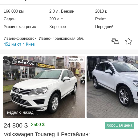
166 000 км
2.0 л, Бензин
2013 г.
Седан
200 л.с.
Робот
Украинская регистрация
Хорошее
Передний
Ивано-франковск, Ивано-Франковская обл.
451 км от г. Киев
10
неделю назад
24 800 $
-2500 $
Хорошая цена
Volkswagen Touareg II Рестайлинг