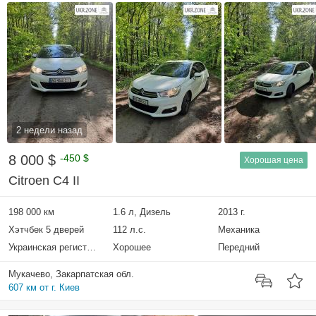
2 недели назад
8 000 $
-450 $
Хорошая цена
Citroen C4 II
198 000 км
1.6 л, Дизель
2013 г.
Хэтчбек 5 дверей
112 л.с.
Механика
Украинская регистрация
Хорошее
Передний
Мукачево, Закарпатская обл.
607 км от г. Киев