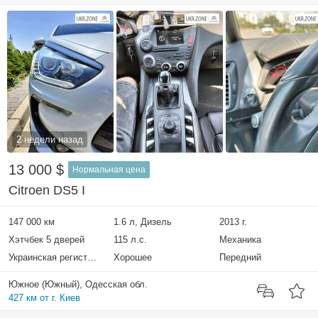
2 недели назад
13 000 $
Нормальная цена
Citroen DS5 I
147 000 км
1.6 л, Дизель
2013 г.
Хэтчбек 5 дверей
115 л.с.
Механика
Украинская регистрация
Хорошее
Передний
Южное (Южный), Одесская обл.
427 км от г. Киев