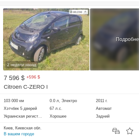
Подробне
2 недели назад
7 596 $
+596 $
Citroen C-ZERO I
103 000 км
0.0 л, Электро
2011 г.
Хэтчбек 5 дверей
67 л.с.
Автомат
Украинская регистрация
Хорошее
Задний
Киев, Киевская обл.
В вашем городе