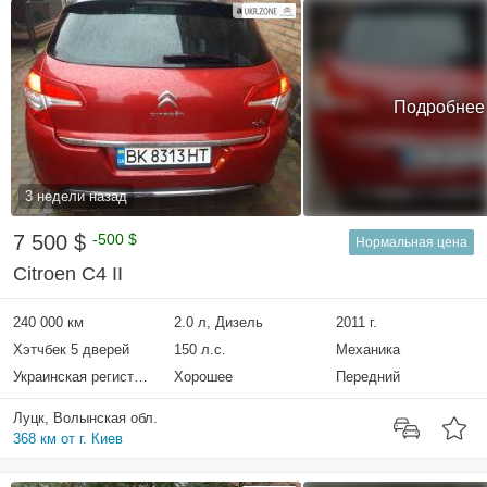
Подробнее
3 недели назад
7 500 $
-500 $
Нормальная цена
Citroen C4 II
240 000 км
2.0 л, Дизель
2011 г.
Хэтчбек 5 дверей
150 л.с.
Механика
Украинская регистрация
Хорошее
Передний
Луцк, Волынская обл.
368 км от г. Киев