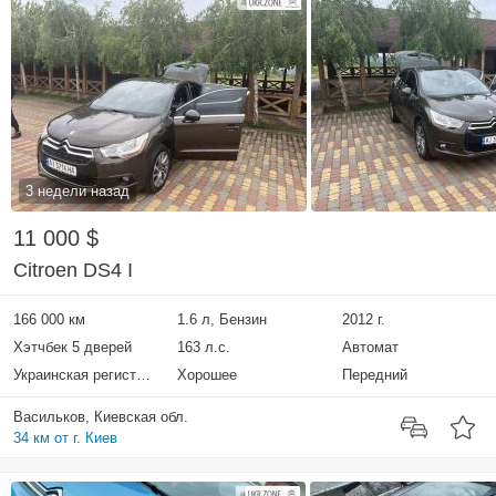
3 недели назад
11 000 $
Citroen DS4 I
166 000 км
1.6 л, Бензин
2012 г.
Хэтчбек 5 дверей
163 л.с.
Автомат
Украинская регистрация
Хорошее
Передний
Васильков, Киевская обл.
34 км от г. Киев