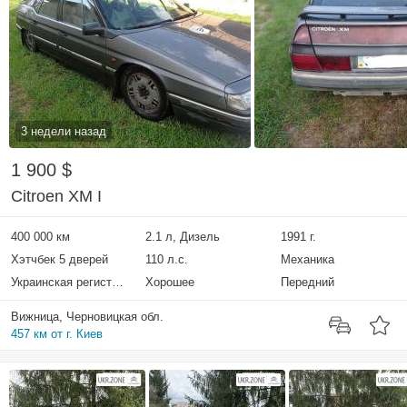
3 недели назад
1 900 $
Citroen XM I
400 000 км
2.1 л, Дизель
1991 г.
Хэтчбек 5 дверей
110 л.с.
Механика
Украинская регистрация
Хорошее
Передний
Вижница, Черновицкая обл.
457 км от г. Киев