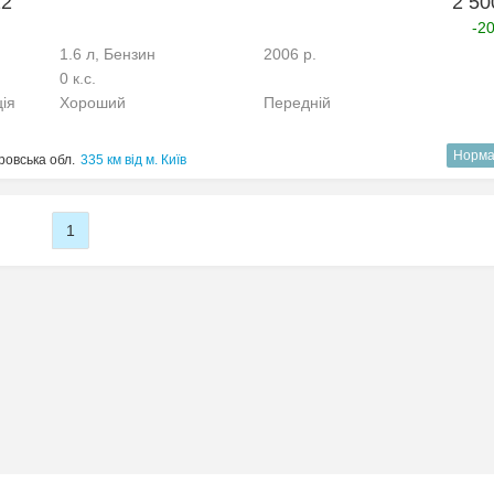
12
2 50
-2
1.6 л, Бензин
2006 р.
0 к.с.
ція
Хороший
Передній
Норма
ровська обл.
335 км від м. Київ
1