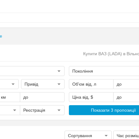
е
Купити ВАЗ (LADA) в Вільно
Покоління
Привід
Об'єм від, л
до
, км
до
Ціна від, $
до
Реєстрація
Показати 3 пропозиції
Сортування
Час розмі