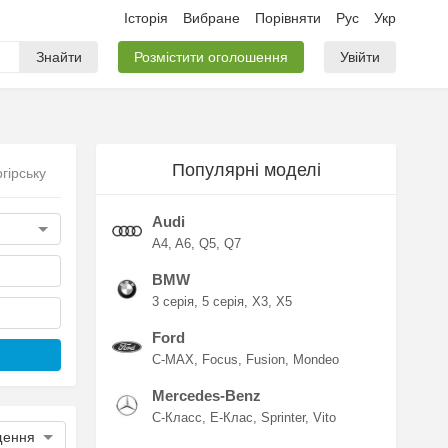
Історія
Вибране
Порівняти
Рус
Укр
Знайти
Розмістити оголошення
Увійти
Популярні моделі
гірську
Audi
A4
A6
Q5
Q7
BMW
3 серія
5 серія
X3
X5
Ford
C-MAX
Focus
Fusion
Mondeo
Mercedes-Benz
C-Класс
E-Клас
Sprinter
Vito
щення