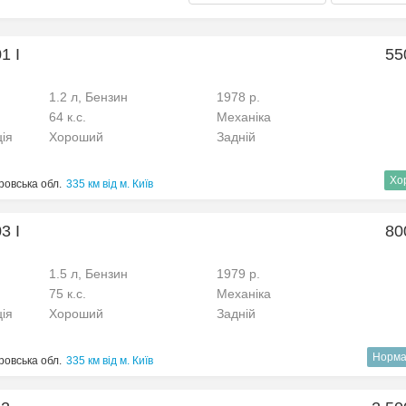
1 I
55
1.2 л, Бензин
1978 р.
64 к.с.
Механіка
ція
Хороший
Задній
Хо
ровська обл.
335 км від м. Київ
3 I
80
1.5 л, Бензин
1979 р.
75 к.с.
Механіка
ція
Хороший
Задній
Норма
ровська обл.
335 км від м. Київ