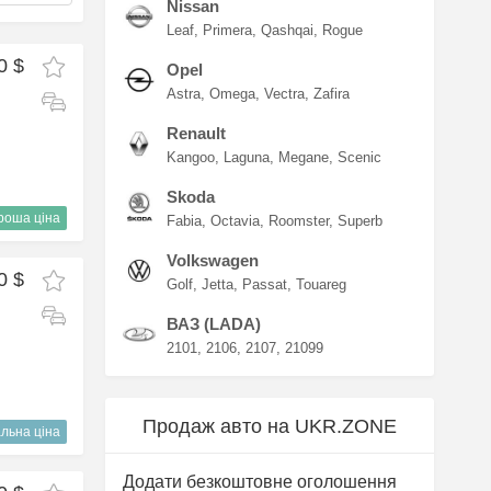
Nissan
Leaf
Primera
Qashqai
Rogue
0 $
Opel
Astra
Omega
Vectra
Zafira
Renault
Kangoo
Laguna
Megane
Scenic
Skoda
роша ціна
Fabia
Octavia
Roomster
Superb
Volkswagen
0 $
Golf
Jetta
Passat
Touareg
ВАЗ (LADA)
2101
2106
2107
21099
Продаж авто на UKR.ZONE
льна ціна
Додати безкоштовне оголошення