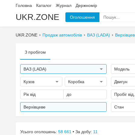
Головна
Каталог
Журнал
Держномір
UKR.ZONE
Оголошення
UKR.ZONE
Продаж автомобілів
ВАЗ (LADA)
Верхівцев
З пробігом
ВАЗ (LADA)
Модель
Кузов
Коробка
Двигун
Рік від
до
Пробіг від
Верхівцеве
Стан
Усього оголошень:
58 661
• За добу:
11