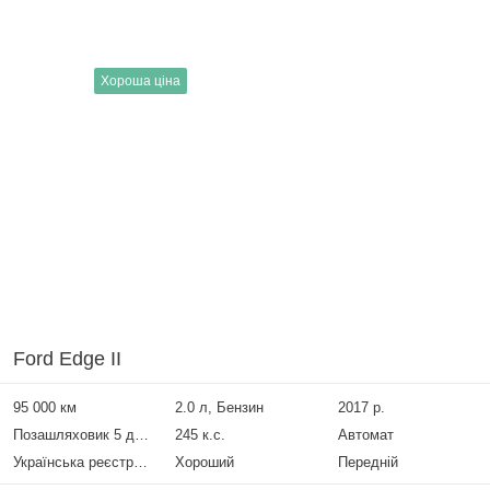
Хороша ціна
Ford Edge II
95 000 км
2.0 л, Бензин
2017 р.
Позашляховик 5 дверей
245 к.с.
Автомат
Українська реєстрація
Хороший
Передній