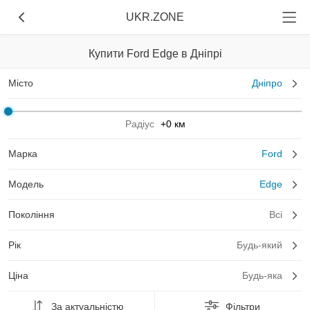
UKR.ZONE
Купити Ford Edge в Дніпрі
Місто
Дніпро
Радіус
+0 км
Марка
Ford
Модель
Edge
Покоління
Всі
Рік
Будь-який
Ціна
Будь-яка
За актуальністю
Фільтри