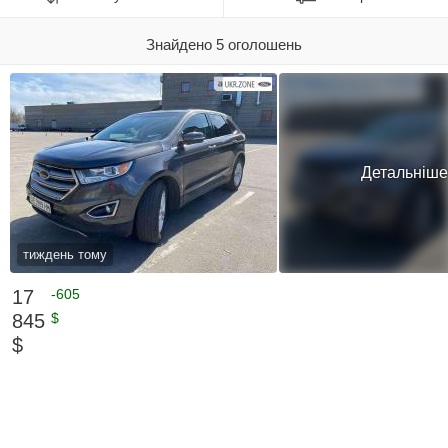
Знайдено 5 оголошень
Детальніше
тиждень тому
17
-605
845
$
$