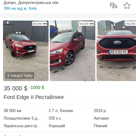
Дніпро, Дніпропетровська обл.
394 км від м. Київ
3 тиждні тому
35 000 $
-1000 $
Ford Edge II Рестайлинг
38 000 км
2.7 л, Бензин
2019 р.
Позашляховик 5 дверей
335 к.с.
Автомат
Українська реєстрація
Хороший
Повний