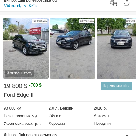
Дніпро, Дніпропетровська обл.
394 км від м. Київ
3 тиждні тому
19 800 $
-700 $
Нормальна ціна
Ford Edge II
93 000 км
2.0 л, Бензин
2016 р.
Позашляховик 5 дверей
245 к.с.
Автомат
Українська реєстрація
Хороший
Передній
Дніпро, Дніпропетровська обл.