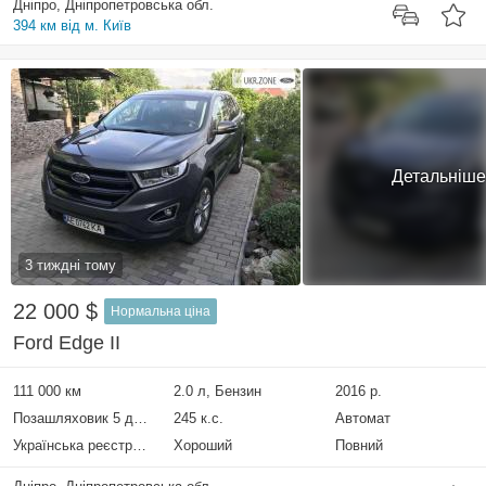
Дніпро, Дніпропетровська обл.
394 км від м. Київ
Детальніше
3 тиждні тому
22 000 $
Нормальна ціна
Ford Edge II
111 000 км
2.0 л, Бензин
2016 р.
Позашляховик 5 дверей
245 к.с.
Автомат
Українська реєстрація
Хороший
Повний