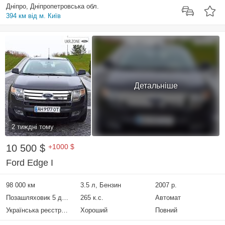
Дніпро, Дніпропетровська обл.
394 км від м. Київ
Детальніше
2 тиждні тому
10 500 $
+1000 $
Ford Edge I
98 000 км
3.5 л, Бензин
2007 р.
Позашляховик 5 дверей
265 к.с.
Автомат
Українська реєстрація
Хороший
Повний