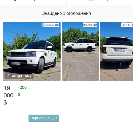
Знайдено 1 оголошення
2 тиждні тому
19
-200
000
$
$
Нормальна ціна