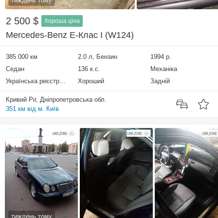
тиждень тому
2 500 $
Хороша ціна
Mercedes-Benz E-Клас I (W124)
385 000 км
2.0 л, Бензин
1994 р.
Седан
136 к.с.
Механіка
Українська реєстрація
Хороший
Задній
Кривий Ріг, Дніпропетровська обл.
351 км від м. Київ
тиждень тому