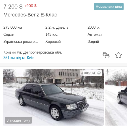
7 200 $
+900 $
Нормальна ціна
Mercedes-Benz E-Клас
273 000 км
2.2 л, Дизель
2003 р.
Седан
143 к.с.
Автомат
Українська реєстрація
Хороший
Задній
Кривий Ріг, Дніпропетровська обл.
351 км від м. Київ
3 тиждні тому