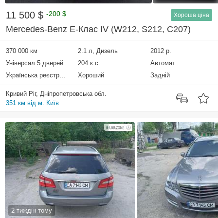
11 500 $
-200 $
Хороша ціна
Mercedes-Benz E-Клас IV (W212, S212, C207)
370 000 км
2.1 л, Дизель
2012 р.
Універсал 5 дверей
204 к.с.
Автомат
Українська реєстрація
Хороший
Задній
Кривий Ріг, Дніпропетровська обл.
351 км від м. Київ
2 тиждні тому