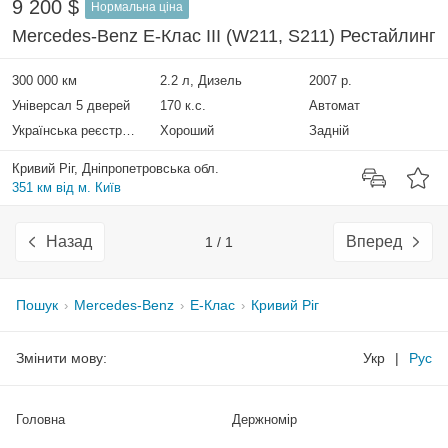
9 200 $
Нормальна ціна
Mercedes-Benz E-Клас III (W211, S211) Рестайлинг
300 000 км
2.2 л, Дизель
2007 р.
Універсал 5 дверей
170 к.с.
Автомат
Українська реєстрація
Хороший
Задній
Кривий Ріг, Дніпропетровська обл.
351 км від м. Київ
Назад
Вперед
1 / 1
Пошук
Mercedes-Benz
E-Клас
Кривий Ріг
Змінити мову:
Укр
|
Рус
Головна
Держномір