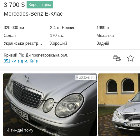
3 700 $
Хороша ціна
Mercedes-Benz E-Клас
320 000 км
2.4 л, Бензин
1999 р.
Седан
170 к.с.
Механіка
Українська реєстрація
Хороший
Задній
Кривий Ріг, Дніпропетровська обл.
351 км від м. Київ
4 тиждні тому