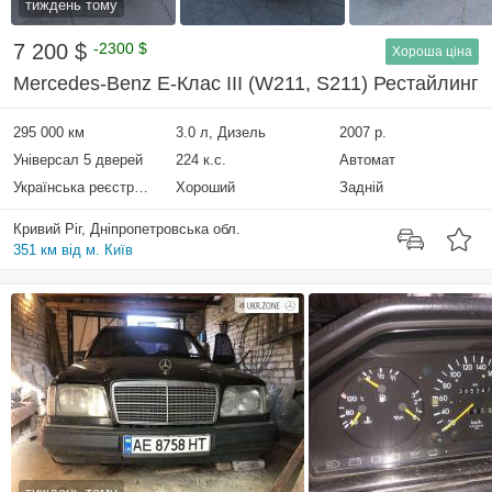
тиждень тому
7 200 $
-2300 $
Хороша ціна
Mercedes-Benz E-Клас III (W211, S211) Рестайлинг
295 000 км
3.0 л, Дизель
2007 р.
Універсал 5 дверей
224 к.с.
Автомат
Українська реєстрація
Хороший
Задній
Кривий Ріг, Дніпропетровська обл.
351 км від м. Київ