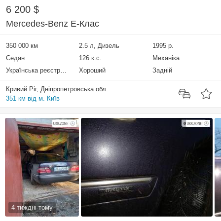
6 200 $
Mercedes-Benz E-Клас
350 000 км
2.5 л, Дизель
1995 р.
Седан
126 к.с.
Механіка
Українська реєстрація
Хороший
Задній
Кривий Ріг, Дніпропетровська обл.
351 км від м. Київ
4 тиждні тому