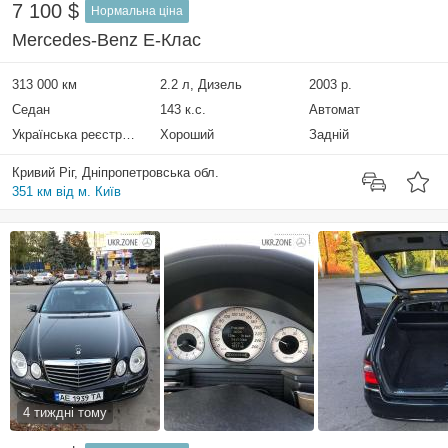
7 100 $
Нормальна ціна
Mercedes-Benz E-Клас
313 000 км
2.2 л, Дизель
2003 р.
Седан
143 к.с.
Автомат
Українська реєстрація
Хороший
Задній
Кривий Ріг, Дніпропетровська обл.
351 км від м. Київ
4 тиждні тому