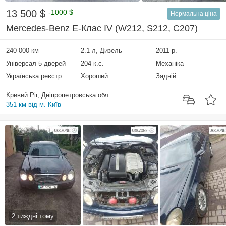
13 500 $
-1000 $
Нормальна ціна
Mercedes-Benz E-Клас IV (W212, S212, C207)
240 000 км
2.1 л, Дизель
2011 р.
Універсал 5 дверей
204 к.с.
Механіка
Українська реєстрація
Хороший
Задній
Кривий Ріг, Дніпропетровська обл.
351 км від м. Київ
2 тиждні тому