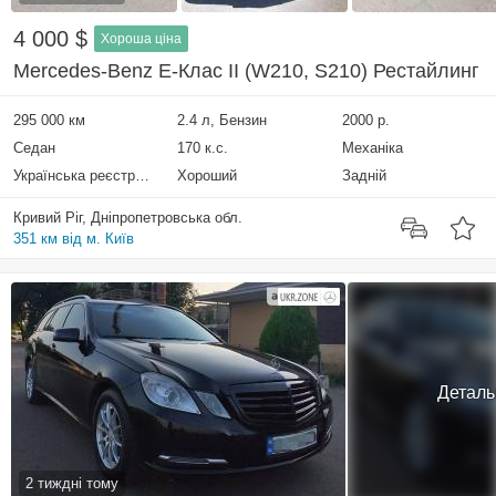
4 000 $
Хороша ціна
Mercedes-Benz E-Клас II (W210, S210) Рестайлинг
295 000 км
2.4 л, Бензин
2000 р.
Седан
170 к.с.
Механіка
Українська реєстрація
Хороший
Задній
Кривий Ріг, Дніпропетровська обл.
351 км від м. Київ
Деталь
2 тиждні тому