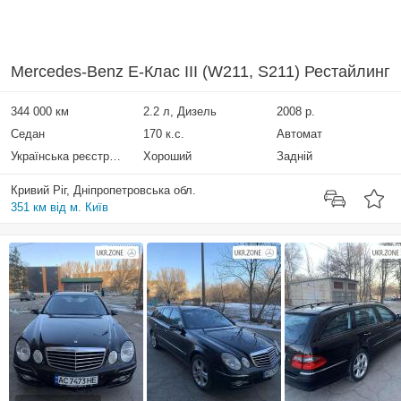
Mercedes-Benz E-Клас III (W211, S211) Рестайлинг
344 000 км
2.2 л, Дизель
2008 р.
Седан
170 к.с.
Автомат
Українська реєстрація
Хороший
Задній
Кривий Ріг, Дніпропетровська обл.
351 км від м. Київ