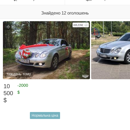
Знайдено 12 оголошень
10
тиждень тому
10
-2000
500
$
$
Нормальна ціна