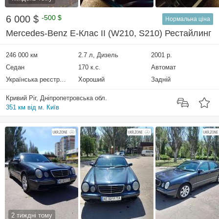
6 000 $
-500 $
Нормальна ціна
Mercedes-Benz E-Клас II (W210, S210) Рестайлинг
246 000 км
2.7 л, Дизель
2001 р.
Седан
170 к.с.
Автомат
Українська реєстрація
Хороший
Задній
Кривий Ріг, Дніпропетровська обл.
351 км від м. Київ
2 тиждні тому