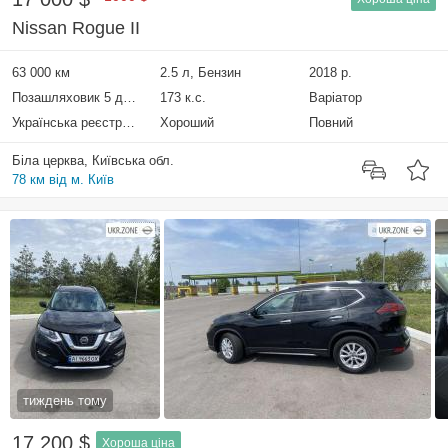
Nissan Rogue II
63 000 км
2.5 л, Бензин
2018 р.
Позашляховик 5 дверей
173 к.с.
Варіатор
Українська реєстрація
Хороший
Повний
Біла церква, Київська обл.
78 км від м. Київ
тиждень тому
17 200 $
Хороша ціна