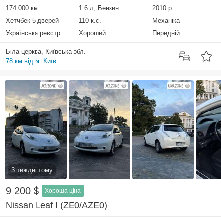
174 000 км
1.6 л, Бензин
2010 р.
Хетчбек 5 дверей
110 к.с.
Механіка
Українська реєстрація
Хороший
Передній
Біла церква, Київська обл.
78 км від м. Київ
3 тиждні тому
9 200 $
Хороша ціна
Nissan Leaf I (ZE0/AZE0)