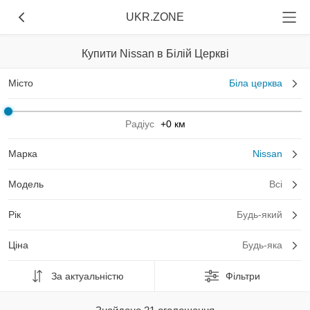
UKR.ZONE
Купити Nissan в Білій Церкві
Місто
Біла церква
Радіус
+0 км
Марка
Nissan
Модель
Всі
Рік
Будь-який
Ціна
Будь-яка
За актуальністю
Фільтри