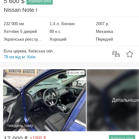
5 600 $
Хороша ціна
Nissan Note I
232 000 км
1.4 л, Бензин
2007 р.
Хетчбек 5 дверей
88 к.с.
Механіка
Українська реєстрація
Хороший
Передній
Біла церква, Київська обл.
78 км від м. Київ
Детальніше
тиждень тому
17 000 $
+1000 $
Хороша ціна