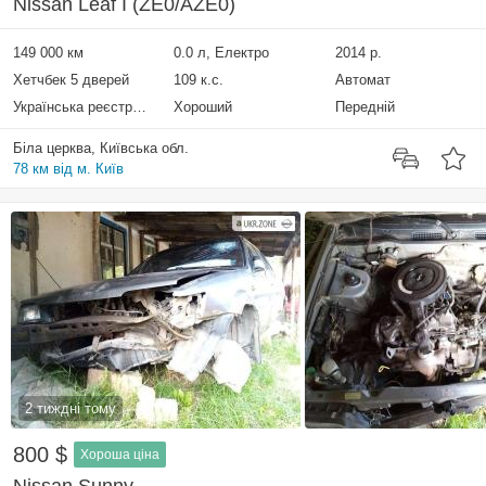
Nissan Leaf I (ZE0/AZE0)
149 000 км
0.0 л, Електро
2014 р.
Хетчбек 5 дверей
109 к.с.
Автомат
Українська реєстрація
Хороший
Передній
Біла церква, Київська обл.
78 км від м. Київ
2 тиждні тому
800 $
Хороша ціна