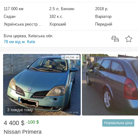
117 000 км
2.5 л, Бензин
2018 р.
Седан
182 к.с.
Варіатор
Українська реєстрація
Хороший
Передній
Біла церква, Київська обл.
78 км від м. Київ
3 тиждні тому
4 400 $
-100 $
Нормальна ціна
Nissan Primera