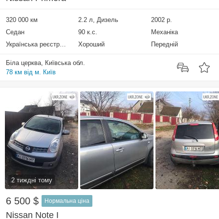
320 000 км
2.2 л, Дизель
2002 р.
Седан
90 к.с.
Механіка
Українська реєстрація
Хороший
Передній
Біла церква, Київська обл.
78 км від м. Київ
2 тиждні тому
6 500 $
Нормальна ціна
Nissan Note I