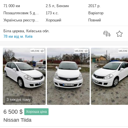
71 000 км
2.5 л, Бензин
2017 р.
Позашляховик 5 дверей
173 к.с.
Варіатор
Українська реєстрація
Хороший
Повний
Біла церква, Київська обл.
78 км від м. Київ
3 тиждні тому
6 500 $
Хороша ціна
Nissan Tiida