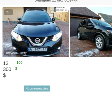
Знайдено 21 оголошення
5
тиждень тому
13
-100
300
$
$
Нормальна ціна