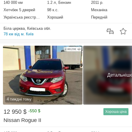
140 000 км
1.2 л, Бензин
2011 р.
Хетчбек 5 дверей
98 к.с.
Механіка
Українська реєстрація
Хороший
Передній
Біла церква, Київська обл.
78 км від м. Київ
Детальніш
4 тиждні тому
12 950 $
-550 $
Хороша ціна
Nissan Rogue II