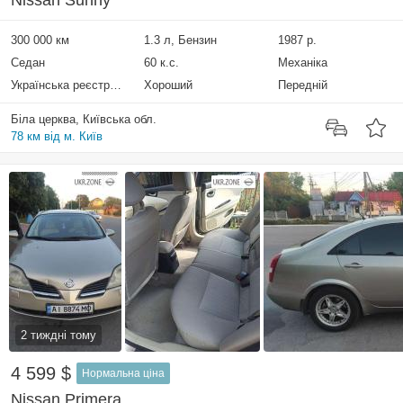
Nissan Sunny
300 000 км
1.3 л, Бензин
1987 р.
Седан
60 к.с.
Механіка
Українська реєстрація
Хороший
Передній
Біла церква, Київська обл.
78 км від м. Київ
2 тиждні тому
4 599 $
Нормальна ціна
Nissan Primera