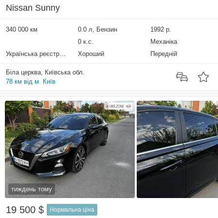
Nissan Sunny
340 000 км
0.0 л, Бензин
1992 р.
0 к.с.
Механіка
Українська реєстрація
Хороший
Передній
Біла церква, Київська обл.
78 км від м. Київ
тиждень тому
19 500 $
Нормальна ціна