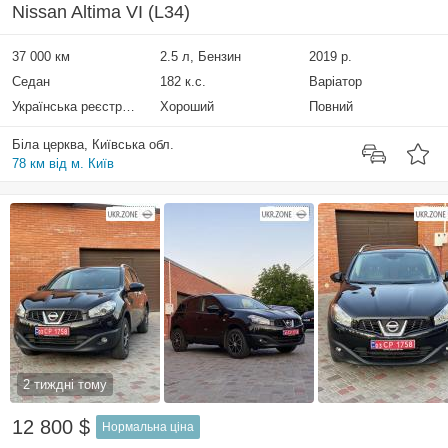
Nissan Altima VI (L34)
37 000 км
2.5 л, Бензин
2019 р.
Седан
182 к.с.
Варіатор
Українська реєстрація
Хороший
Повний
Біла церква, Київська обл.
78 км від м. Київ
2 тиждні тому
12 800 $
Нормальна ціна