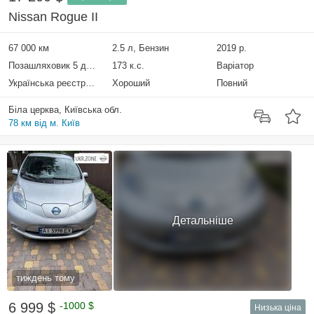
Nissan Rogue II
67 000 км
2.5 л, Бензин
2019 р.
Позашляховик 5 дверей
173 к.с.
Варіатор
Українська реєстрація
Хороший
Повний
Біла церква, Київська обл.
78 км від м. Київ
Детальніше
тиждень тому
6 999 $
-1000 $
Низька ціна