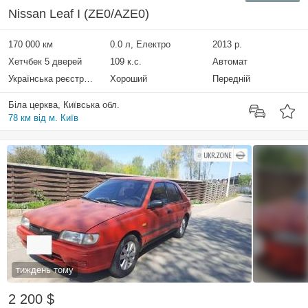
Nissan Leaf I (ZE0/AZE0)
170 000 км
0.0 л, Електро
2013 р.
Хетчбек 5 дверей
109 к.с.
Автомат
Українська реєстрація
Хороший
Передній
Біла церква, Київська обл.
78 км від м. Київ
тиждень тому
2 200 $