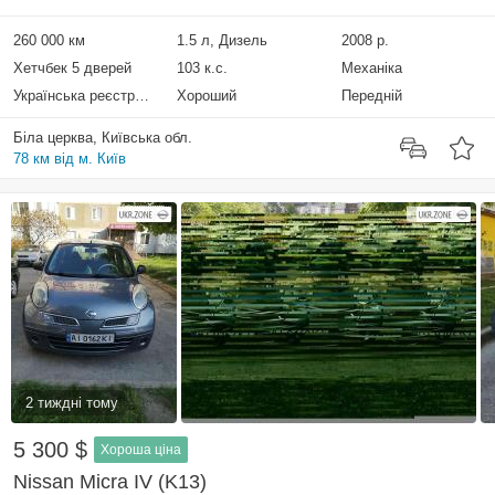
260 000 км
1.5 л, Дизель
2008 р.
Хетчбек 5 дверей
103 к.с.
Механіка
Українська реєстрація
Хороший
Передній
Біла церква, Київська обл.
78 км від м. Київ
2 тиждні тому
5 300 $
Хороша ціна
Nissan Micra IV (K13)