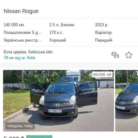
Nissan Rogue
140 000 км
2.5 л, Бензин
2013 р.
Позашляховик 5 дверей
170 к.с.
Варіатор
Українська реєстрація
Хороший
Передній
Біла церква, Київська обл.
78 км від м. Київ
тиждень тому