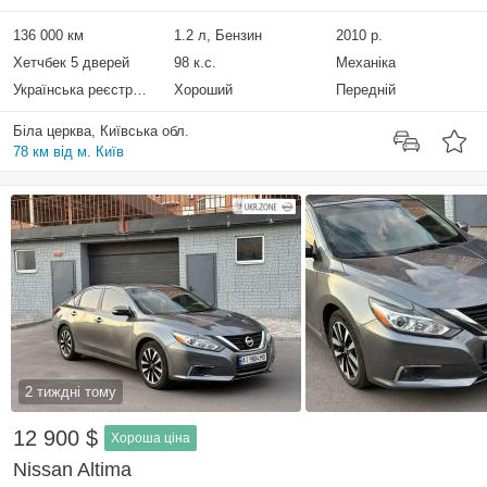
136 000 км
1.2 л, Бензин
2010 р.
Хетчбек 5 дверей
98 к.с.
Механіка
Українська реєстрація
Хороший
Передній
Біла церква, Київська обл.
78 км від м. Київ
2 тиждні тому
12 900 $
Хороша ціна
Nissan Altima