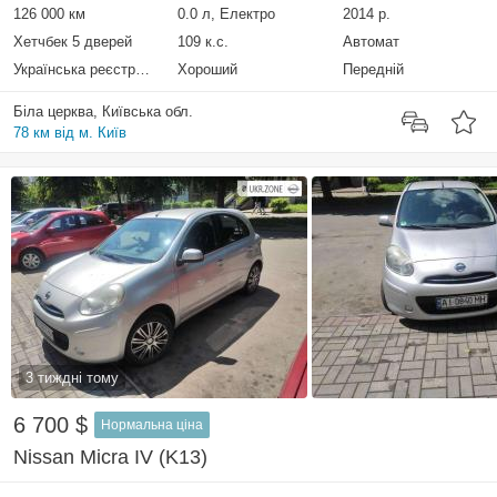
126 000 км
0.0 л, Електро
2014 р.
Хетчбек 5 дверей
109 к.с.
Автомат
Українська реєстрація
Хороший
Передній
Біла церква, Київська обл.
78 км від м. Київ
3 тиждні тому
6 700 $
Нормальна ціна
Nissan Micra IV (K13)