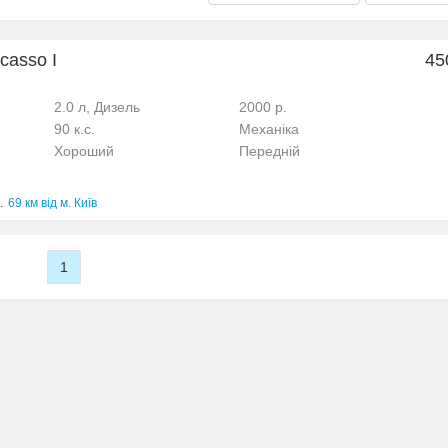
casso I
45
2.0 л, Дизель
2000 р.
90 к.с.
Механіка
Хороший
Передній
.
69 км від м. Київ
1