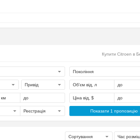
Купити Citroen в Б
Покоління
Привід
Об'єм від, л
до
, км
до
Ціна від, $
до
Реєстрація
Показати 1 пропозицію
Сортування
Час розмі