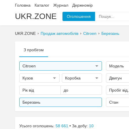
Головна
Каталог
Журнал
Держномір
UKR.ZONE
Оголошення
UKR.ZONE
Продаж автомобілів
Citroen
Березань
З пробігом
Citroen
Модель
Кузов
Коробка
Двигун
Рік від
до
Пробіг від
Березань
Стан
Усього оголошень:
58 661
• За добу:
10