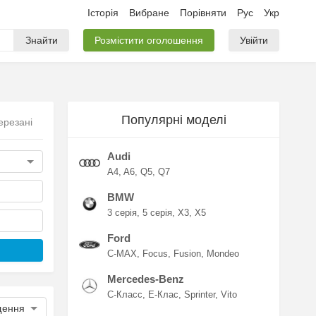
Історія
Вибране
Порівняти
Рус
Укр
Знайти
Розмістити оголошення
Увійти
Популярні моделі
ерезані
Audi
A4
A6
Q5
Q7
BMW
3 серія
5 серія
X3
X5
Ford
C-MAX
Focus
Fusion
Mondeo
Mercedes-Benz
C-Класс
E-Клас
Sprinter
Vito
щення