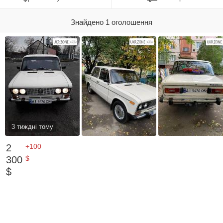
Знайдено 1 оголошення
3 тиждні тому
2
+100
300
$
$