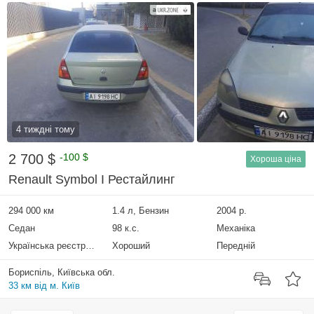
4 тиждні тому
2 700 $
-100 $
Хороша ціна
Renault Symbol I Рестайлинг
294 000 км
1.4 л, Бензин
2004 р.
Седан
98 к.с.
Механіка
Українська реєстрація
Хороший
Передній
Бориспіль, Київська обл.
33 км від м. Київ