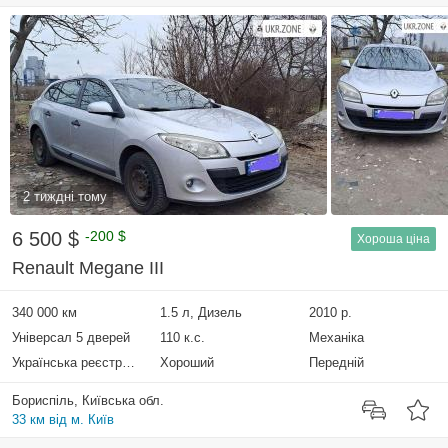
2 тиждні тому
6 500 $
-200 $
Хороша ціна
Renault Megane III
340 000 км
1.5 л, Дизель
2010 р.
Універсал 5 дверей
110 к.с.
Механіка
Українська реєстрація
Хороший
Передній
Бориспіль, Київська обл.
33 км від м. Київ