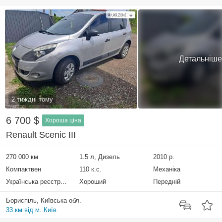
Детальніше
2 тиждні тому
6 700 $
Хороша ціна
Renault Scenic III
270 000 км
1.5 л, Дизель
2010 р.
Компактвен
110 к.с.
Механіка
Українська реєстрація
Хороший
Передній
Бориспіль, Київська обл.
33 км від м. Київ