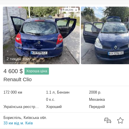
2 тиждні тому
4 600 $
Хороша ціна
Renault Clio
172 000 км
1.1 л, Бензин
2008 р.
0 к.с.
Механіка
Українська реєстрація
Хороший
Передній
Бориспіль, Київська обл.
33 км від м. Київ