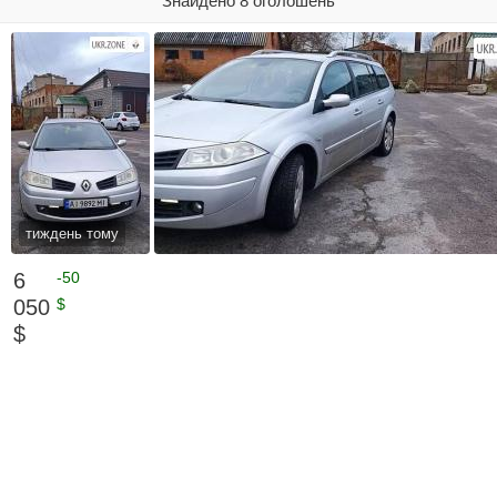
Знайдено 8 оголошень
тиждень тому
6
-50
050
$
$