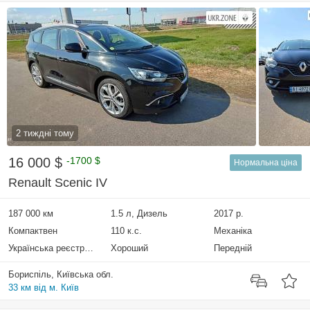
2 тиждні тому
16 000 $
-1700 $
Нормальна ціна
Renault Scenic IV
187 000 км
1.5 л, Дизель
2017 р.
Компактвен
110 к.с.
Механіка
Українська реєстрація
Хороший
Передній
Бориспіль, Київська обл.
33 км від м. Київ