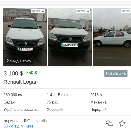
2 тиждні тому
3 100 $
-550 $
Низька ціна
Renault Logan
250 000 км
1.4 л, Бензин
2013 р.
Седан
75 к.с.
Механіка
Українська реєстрація
Хороший
Передній
Бориспіль, Київська обл.
33 км від м. Київ