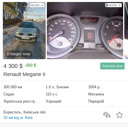
3 тиждні тому
4 300 $
-350 $
Хороша ціна
Renault Megane II
300 000 км
1.6 л, Бензин
2004 р.
Седан
115 к.с.
Механіка
Українська реєстрація
Хороший
Передній
Бориспіль, Київська обл.
33 км від м. Київ