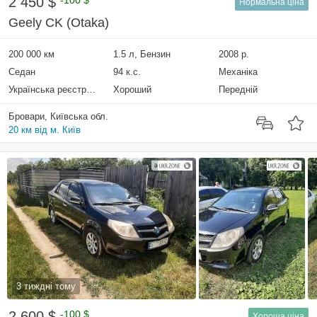
2 450 $
-100 $
Нормальна ціна
Geely CK (Otaka)
200 000 км
1.5 л, Бензин
2008 р.
Седан
94 к.с.
Механіка
Українська реєстрація
Хороший
Передній
Бровари, Київська обл.
20 км від м. Київ
3 тиждні тому
2 600 $
-100 $
Хороша ціна