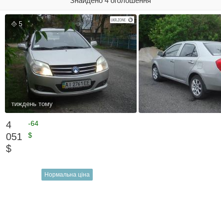
Знайдено 4 оголошення
5
тиждень тому
4
-64
051
$
$
Нормальна ціна