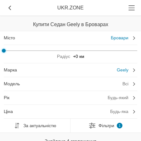
UKR.ZONE
Купити Седан Geely в Броварах
Місто
Бровари
Радіус
+0 км
Марка
Geely
Модель
Всі
Рік
Будь-який
Ціна
Будь-яка
За актуальністю
Фільтри
1