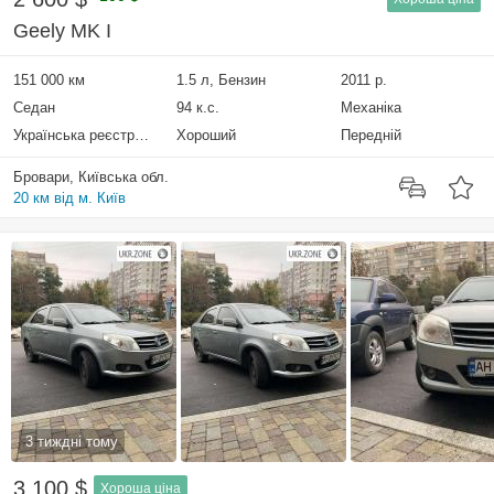
Geely MK I
151 000 км
1.5 л, Бензин
2011 р.
Седан
94 к.с.
Механіка
Українська реєстрація
Хороший
Передній
Бровари, Київська обл.
20 км від м. Київ
3 тиждні тому
3 100 $
Хороша ціна