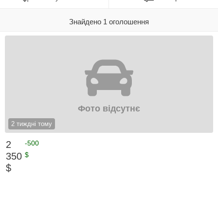
Знайдено 1 оголошення
Фото відсутнє
2 тиждні тому
2
-500
350
$
$