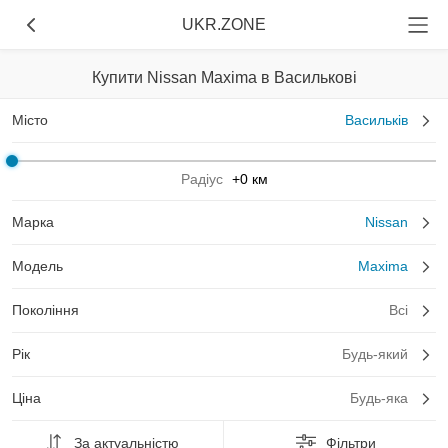
UKR.ZONE
Купити Nissan Maxima в Василькові
Місто
Васильків
Радіус
+0 км
Марка
Nissan
Модель
Maxima
Покоління
Всі
Рік
Будь-який
Ціна
Будь-яка
За актуальністю
Фільтри