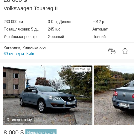
Volkswagen Touareg II
230 000 км
3.0 л, Дизель
2012 р.
Позашляховик 5 дверей
245 к.с.
Автомат
Українська реєстрація
Хороший
Повний
Кагарлик, Київська обл.
69 км від м. Київ
3 тиждні тому
8 000 $
Нормальна ціна