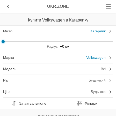
UKR.ZONE
Купити Volkswagen в Кагарлику
Місто
Кагарлик
Радіус
+0 км
Марка
Volkswagen
Модель
Всі
Рік
Будь-який
Ціна
Будь-яка
За актуальністю
Фільтри