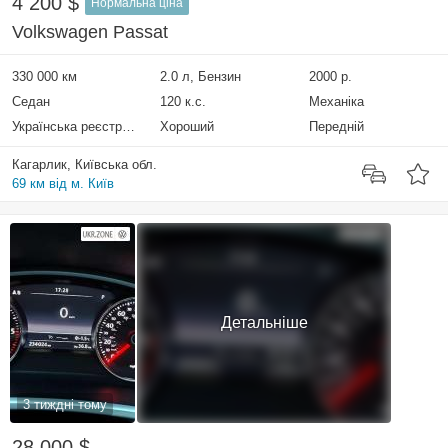
4 200 $
Нормальна ціна
Volkswagen Passat
330 000 км
2.0 л, Бензин
2000 р.
Седан
120 к.с.
Механіка
Українська реєстрація
Хороший
Передній
Кагарлик, Київська обл.
69 км від м. Київ
Детальніше
3 тиждні тому
28 000 $