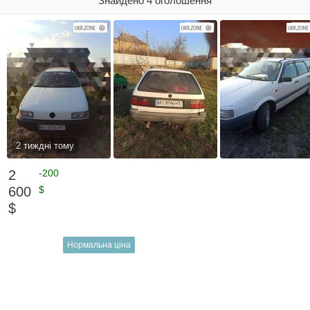
Знайдено 4 оголошення
2 тиждні тому
2
-200
600
$
$
Нормальна ціна