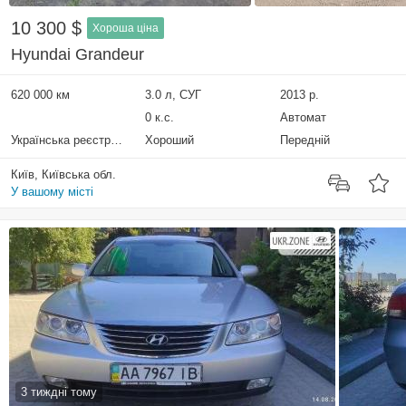
10 300 $
Хороша ціна
Hyundai Grandeur
620 000 км
3.0 л, СУГ
2013 р.
0 к.с.
Автомат
Українська реєстрація
Хороший
Передній
Київ, Київська обл.
У вашому місті
3 тиждні тому