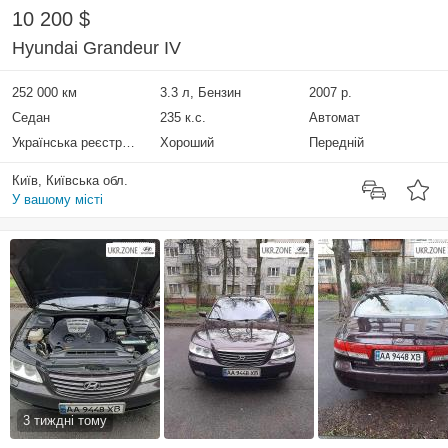
10 200 $
Hyundai Grandeur IV
252 000 км
3.3 л, Бензин
2007 р.
Седан
235 к.с.
Автомат
Українська реєстрація
Хороший
Передній
Київ, Київська обл.
У вашому місті
3 тиждні тому