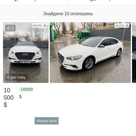
Знайдено 10 оголошень
5
4 дні тому
10
-10000
500
$
$
Низька ціна