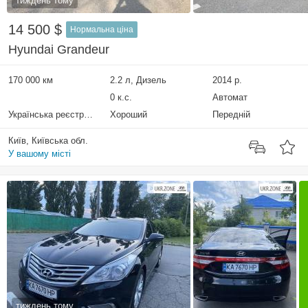
тиждень тому
14 500 $
Нормальна ціна
Hyundai Grandeur
170 000 км
2.2 л, Дизель
2014 р.
0 к.с.
Автомат
Українська реєстрація
Хороший
Передній
Київ, Київська обл.
У вашому місті
тиждень тому