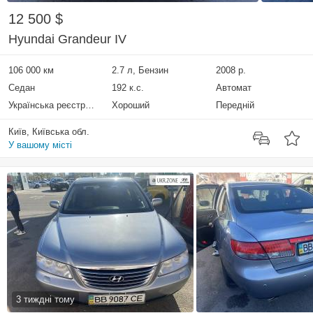
12 500 $
Hyundai Grandeur IV
106 000 км
2.7 л, Бензин
2008 р.
Седан
192 к.с.
Автомат
Українська реєстрація
Хороший
Передній
Київ, Київська обл.
У вашому місті
3 тиждні тому