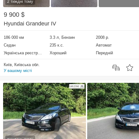
2 тиждні тому
9 900 $
Hyundai Grandeur IV
186 000 км
3.3 л, Бензин
2008 р.
Седан
235 к.с.
Автомат
Українська реєстрація
Хороший
Передній
Київ, Київська обл.
У вашому місті