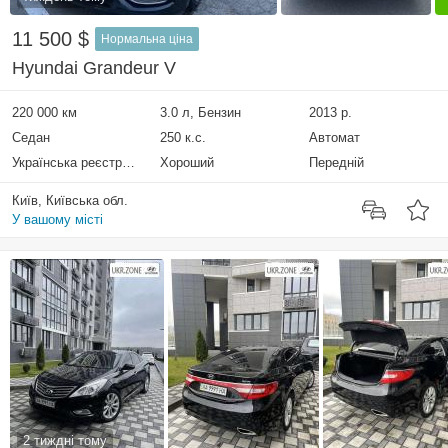
11 500 $
Нормальна ціна
Hyundai Grandeur V
220 000 км
3.0 л, Бензин
2013 р.
Седан
250 к.с.
Автомат
Українська реєстрація
Хороший
Передній
Київ, Київська обл.
У вашому місті
2 тиждні тому