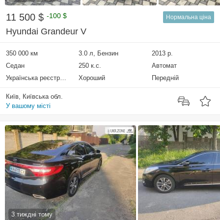
11 500 $
-100 $
Нормальна ціна
Hyundai Grandeur V
350 000 км
3.0 л, Бензин
2013 р.
Седан
250 к.с.
Автомат
Українська реєстрація
Хороший
Передній
Київ, Київська обл.
У вашому місті
3 тиждні тому