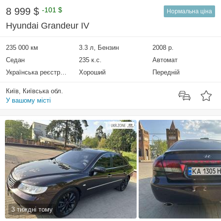
8 999 $
-101 $
Нормальна ціна
Hyundai Grandeur IV
235 000 км
3.3 л, Бензин
2008 р.
Седан
235 к.с.
Автомат
Українська реєстрація
Хороший
Передній
Київ, Київська обл.
У вашому місті
3 тиждні тому