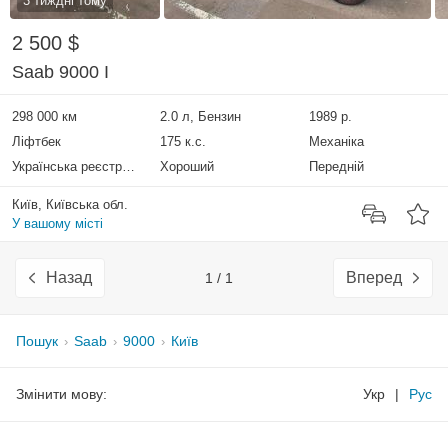
3 тиждні тому
2 500 $
Saab 9000 I
298 000 км
2.0 л, Бензин
1989 р.
Ліфтбек
175 к.с.
Механіка
Українська реєстрація
Хороший
Передній
Київ, Київська обл.
У вашому місті
Назад
Вперед
1 / 1
Пошук
Saab
9000
Київ
Змінити мову:
Укр
|
Рус