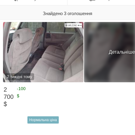
Знайдено 3 оголошення
Детальніше
2 тиждні тому
2
-100
700
$
$
Нормальна ціна