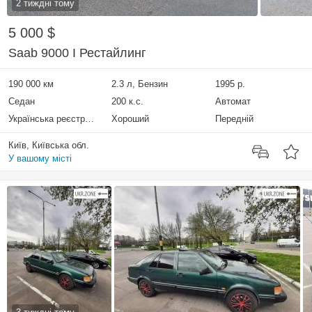
2 тиждні тому
5 000 $
Saab 9000 I Рестайлинг
190 000 км
2.3 л, Бензин
1995 р.
Седан
200 к.с.
Автомат
Українська реєстрація
Хороший
Передній
Київ, Київська обл.
У вашому місті