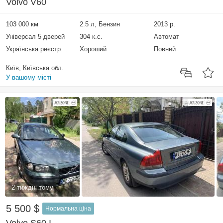
Volvo V60
103 000 км
2.5 л, Бензин
2013 р.
Універсал 5 дверей
304 к.с.
Автомат
Українська реєстрація
Хороший
Повний
Київ, Київська обл.
У вашому місті
2 тиждні тому
5 500 $
Нормальна ціна