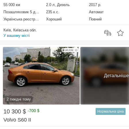
55 000 км
2.0 л, Дизель
2017 р.
Позашляховик 5 дверей
235 к.с.
Автомат
Українська реєстрація
Хороший
Повний
Київ, Київська обл.
У вашому місті
Детальніше
2 тиждні тому
10 300 $
-700 $
Нормальна ціна
Volvo S60 II