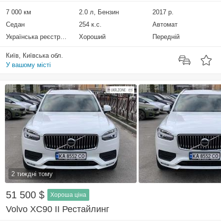
7 000 км
2.0 л, Бензин
2017 р.
Седан
254 к.с.
Автомат
Українська реєстрація
Хороший
Передній
Київ, Київська обл.
У вашому місті
2 тиждні тому
51 500 $
Хороша ціна
Volvo XC90 II Рестайлинг