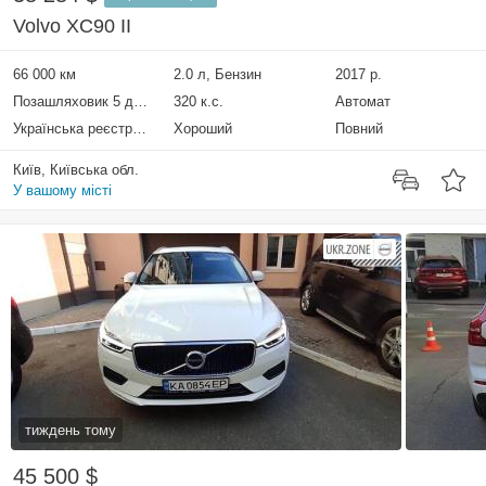
Volvo XC90 II
66 000 км
2.0 л, Бензин
2017 р.
Позашляховик 5 дверей
320 к.с.
Автомат
Українська реєстрація
Хороший
Повний
Київ, Київська обл.
У вашому місті
тиждень тому
45 500 $