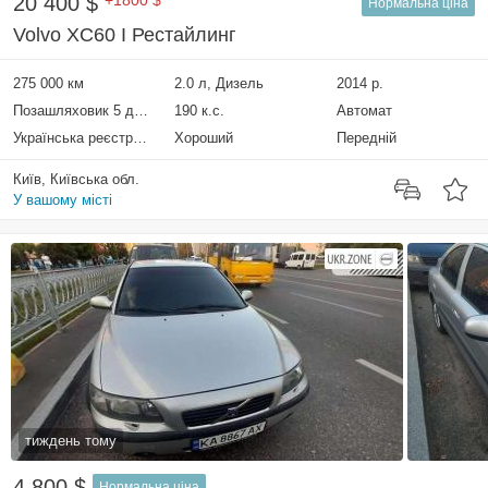
20 400 $
+1800 $
Нормальна ціна
Volvo XC60 I Рестайлинг
275 000 км
2.0 л, Дизель
2014 р.
Позашляховик 5 дверей
190 к.с.
Автомат
Українська реєстрація
Хороший
Передній
Київ, Київська обл.
У вашому місті
тиждень тому
4 800 $
Нормальна ціна