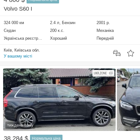
Volvo S60 I
324 000 км
2.4 л, Бензин
2001 р.
Седан
200 к.с.
Механіка
Українська реєстрація
Хороший
Передній
Київ, Київська обл.
У вашому місті
тиждень тому
38 284 $
Нормальна ціна