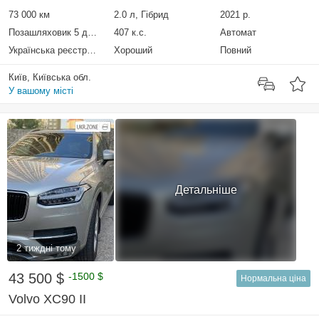
73 000 км
2.0 л, Гібрид
2021 р.
Позашляховик 5 дверей
407 к.с.
Автомат
Українська реєстрація
Хороший
Повний
Київ, Київська обл.
У вашому місті
Детальніше
2 тиждні тому
43 500 $
-1500 $
Нормальна ціна
Volvo XC90 II