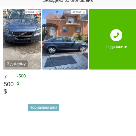
Знайдено 59 оголошень
Подзвонити
3 дні тому
7
-500
500
$
$
Нормальна ціна