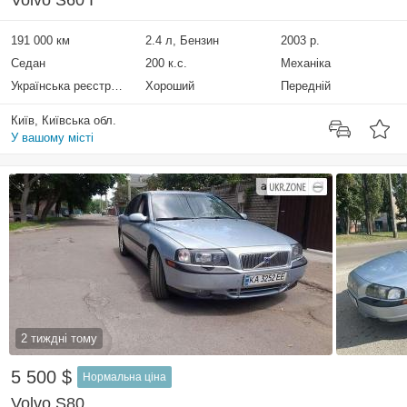
Volvo S60 I
191 000 км
2.4 л, Бензин
2003 р.
Седан
200 к.с.
Механіка
Українська реєстрація
Хороший
Передній
Київ, Київська обл.
У вашому місті
2 тиждні тому
5 500 $
Нормальна ціна
Volvo S80