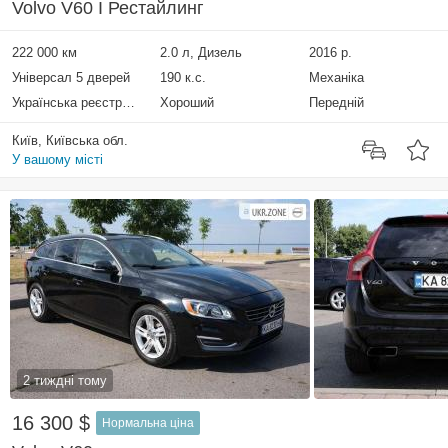
Volvo V60 I Рестайлинг
222 000 км
2.0 л, Дизель
2016 р.
Універсал 5 дверей
190 к.с.
Механіка
Українська реєстрація
Хороший
Передній
Київ, Київська обл.
У вашому місті
2 тиждні тому
16 300 $
Нормальна ціна