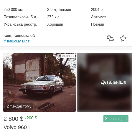
250 000 км
2.9 л, Бензин
2004 р.
Позашляховик 5 дверей
272 к.с.
Автомат
Українська реєстрація
Хороший
Повний
Київ, Київська обл.
У вашому місті
Детальніше
2 тиждні тому
2 800 $
-200 $
Хороша ціна
Volvo 960 I