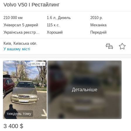
Volvo V50 I Рестайлинг
210 000 км
1.6 л, Дизель
2010 р.
Універсал 5 дверей
115 к.с.
Механіка
Українська реєстрація
Хороший
Передній
Київ, Київська обл.
У вашому місті
Детальніше
тиждень тому
3 400 $