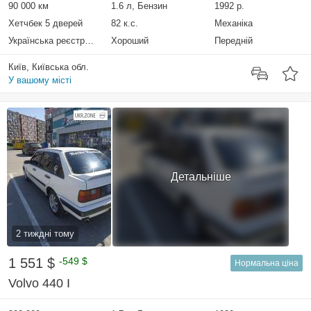
90 000 км
1.6 л, Бензин
1992 р.
Хетчбек 5 дверей
82 к.с.
Механіка
Українська реєстрація
Хороший
Передній
Київ, Київська обл.
У вашому місті
Детальніше
2 тиждні тому
1 551 $
-549 $
Нормальна ціна
Volvo 440 I