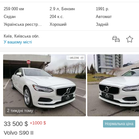
259 000 км
2.9 л, Бензин
1991 р.
Седан
204 к.с.
Автомат
Українська реєстрація
Хороший
Задній
Київ, Київська обл.
У вашому місті
2 тиждні тому
33 500 $
+1000 $
Нормальна ціна
Volvo S90 II