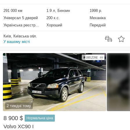
291 000 км
1.9 л, Бензин
1998 р.
Універсал 5 дверей
200 к.с.
Механіка
Українська реєстрація
Хороший
Передній
Київ, Київська обл.
У вашому місті
2 тиждні тому
8 900 $
Нормальна ціна
Volvo XC90 I