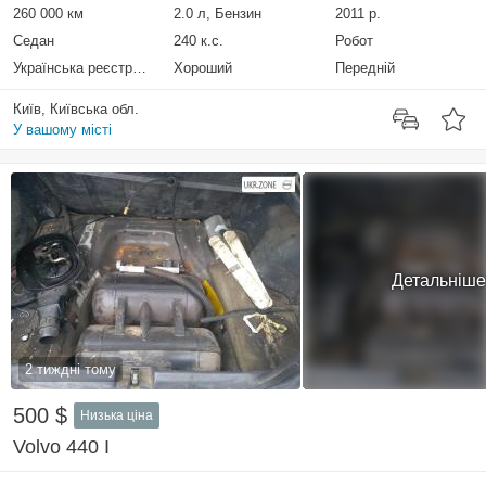
260 000 км
2.0 л, Бензин
2011 р.
Седан
240 к.с.
Робот
Українська реєстрація
Хороший
Передній
Київ, Київська обл.
У вашому місті
Детальніше
2 тиждні тому
500 $
Низька ціна
Volvo 440 I