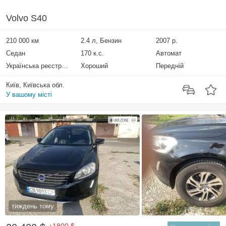
Volvo S40
210 000 км
2.4 л, Бензин
2007 р.
Седан
170 к.с.
Автомат
Українська реєстрація
Хороший
Передній
Київ, Київська обл.
У вашому місті
тиждень тому