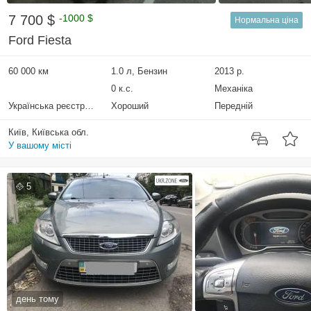
7 700 $
-1000 $
Нормальна ціна
Ford Fiesta
60 000 км
1.0 л, Бензин
2013 р.
0 к.с.
Механіка
Українська реєстрація
Хороший
Передній
Київ, Київська обл.
У вашому місті
5
день тому