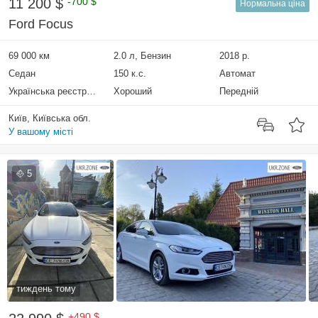
11 200 $
-700 $
Нормальна ціна
Ford Focus
69 000 км
2.0 л, Бензин
2018 р.
Седан
150 к.с.
Автомат
Українська реєстрація
Хороший
Передній
Київ, Київська обл.
У вашому місті
5
тиждень тому
+490 $