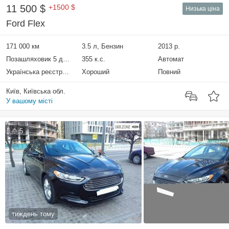
11 500 $
+1500 $
Низька ціна
Ford Flex
171 000 км
3.5 л, Бензин
2013 р.
Позашляховик 5 дверей
355 к.с.
Автомат
Українська реєстрація
Хороший
Повний
Київ, Київська обл.
У вашому місті
5
тиждень тому