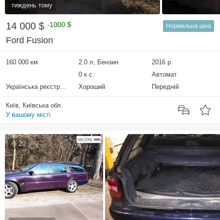
тиждень тому
14 000 $
-1000 $
Нормальна ціна
Ford Fusion
160 000 км
2.0 л, Бензин
2016 р.
0 к.с.
Автомат
Українська реєстрація
Хороший
Передній
Київ, Київська обл.
У вашому місті
20