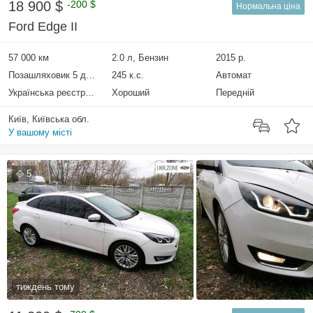
18 900 $
-200 $
Нормальна ціна
Ford Edge II
57 000 км
2.0 л, Бензин
2015 р.
Позашляховик 5 дверей
245 к.с.
Автомат
Українська реєстрація
Хороший
Передній
Київ, Київська обл.
У вашому місті
5
тиждень тому