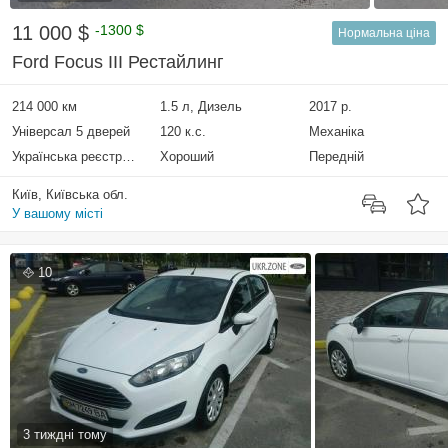
11 000 $
-1300 $
Нормальна ціна
Ford Focus III Рестайлинг
214 000 км
1.5 л, Дизель
2017 р.
Універсал 5 дверей
120 к.с.
Механіка
Українська реєстрація
Хороший
Передній
Київ, Київська обл.
У вашому місті
10
3 тиждні тому