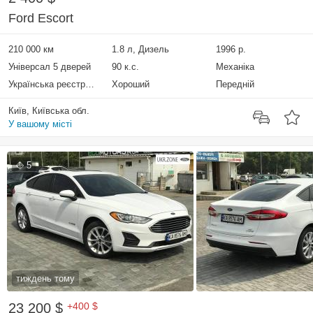
Ford Escort
210 000 км
1.8 л, Дизель
1996 р.
Універсал 5 дверей
90 к.с.
Механіка
Українська реєстрація
Хороший
Передній
Київ, Київська обл.
У вашому місті
5
тиждень тому
23 200 $
+400 $