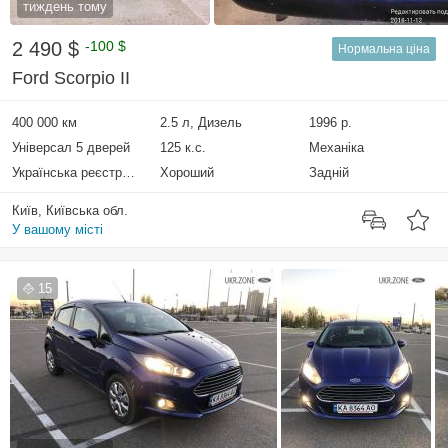
тиждень тому
2 490 $
-100 $
Нормальна ціна
Ford Scorpio II
400 000 км
2.5 л, Дизель
1996 р.
Універсал 5 дверей
125 к.с.
Механіка
Українська реєстрація
Хороший
Задній
Київ, Київська обл.
У вашому місті
15