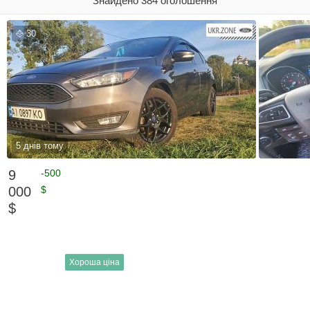
Знайдено 384 оголошення
30
5 днів тому
9
-500
000
$
$
Хороша ціна