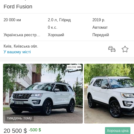
Ford Fusion
20 000 км
2.0 л, Гібрид
2019 р.
0 к.с.
Автомат
Українська реєстрація
Хороший
Передній
Київ, Київська обл.
У вашому місті
5
тиждень тому
20 500 $
-500 $
Хороша ціна