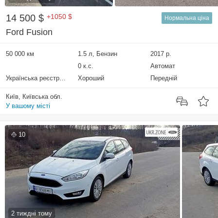
14 500 $
+1050 $
Нормальна ціна
Ford Fusion
50 000 км
1.5 л, Бензин
2017 р.
0 к.с.
Автомат
Українська реєстрація
Хороший
Передній
Київ, Київська обл.
У вашому місті
10
2 тиждні тому