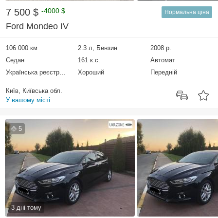
7 500 $
-4000 $
Нормальна ціна
Ford Mondeo IV
106 000 км
2.3 л, Бензин
2008 р.
Седан
161 к.с.
Автомат
Українська реєстрація
Хороший
Передній
Київ, Київська обл.
У вашому місті
5
3 дні тому