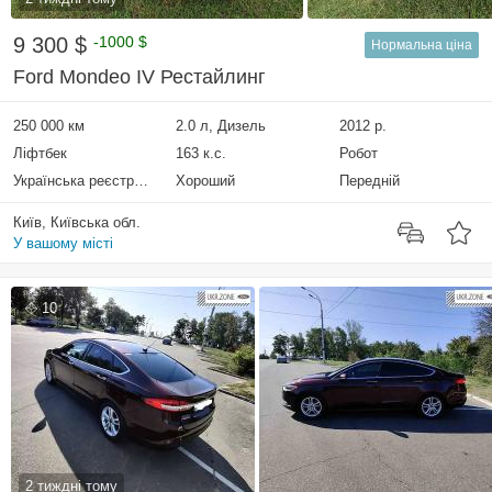
9 300 $
-1000 $
Нормальна ціна
Ford Mondeo IV Рестайлинг
250 000 км
2.0 л, Дизель
2012 р.
Ліфтбек
163 к.с.
Робот
Українська реєстрація
Хороший
Передній
Київ, Київська обл.
У вашому місті
10
2 тиждні тому