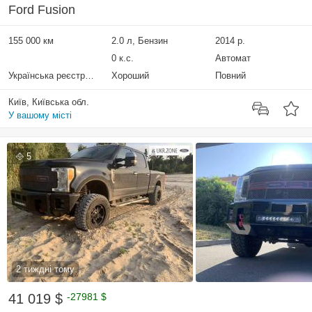
Ford Fusion
155 000 км
2.0 л, Бензин
2014 р.
0 к.с.
Автомат
Українська реєстрація
Хороший
Повний
Київ, Київська обл.
У вашому місті
5
2 тиждні тому
41 019 $
-27981 $