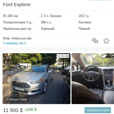
Ford Explorer
81 000 км
2.3 л, Бензин
2017 р.
Позашляховик 5 дверей
280 к.с.
Автомат
Українська реєстрація
Хороший
Повний
Київ, Київська обл.
У вашому місті
5
2 тиждні тому
11 900 $
-1100 $
Нормальна ціна