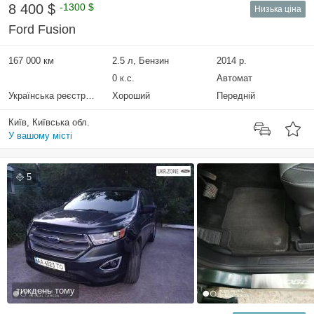
8 400 $
-1300 $
Низька ціна
Ford Fusion
167 000 км
2.5 л, Бензин
2014 р.
0 к.с.
Автомат
Українська реєстрація
Хороший
Передній
Київ, Київська обл.
У вашому місті
5
тиждень тому