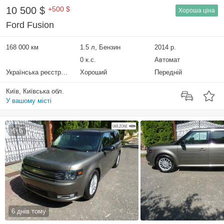
10 500 $
+500 $
Хороша ціна
Ford Fusion
168 000 км
1.5 л, Бензин
2014 р.
0 к.с.
Автомат
Українська реєстрація
Хороший
Передній
Київ, Київська обл.
У вашому місті
5
6 днів тому