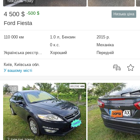
тиждень тому
4 500 $
-500 $
Низька ціна
Ford Fiesta
110 000 км
1.0 л, Бензин
2015 р.
0 к.с.
Механіка
Українська реєстрація
Хороший
Передній
Київ, Київська обл.
У вашому місті
10
2 тиждні тому