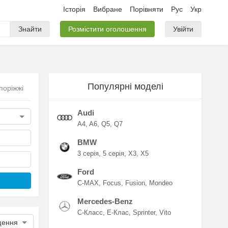
Історія
Вибране
Порівняти
Рус
Укр
Знайти
Розмістити оголошення
Увійти
Популярні моделі
поріжжі
Audi
A4
A6
Q5
Q7
BMW
3 серія
5 серія
X3
X5
Ford
C-MAX
Focus
Fusion
Mondeo
Mercedes-Benz
C-Класс
E-Клас
Sprinter
Vito
щення