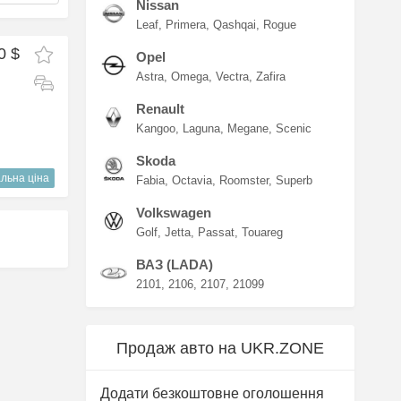
Nissan
Leaf
Primera
Qashqai
Rogue
0 $
Opel
Astra
Omega
Vectra
Zafira
Renault
Kangoo
Laguna
Megane
Scenic
Skoda
льна ціна
Fabia
Octavia
Roomster
Superb
Volkswagen
Golf
Jetta
Passat
Touareg
ВАЗ (LADA)
2101
2106
2107
21099
Продаж авто на UKR.ZONE
Додати безкоштовне оголошення