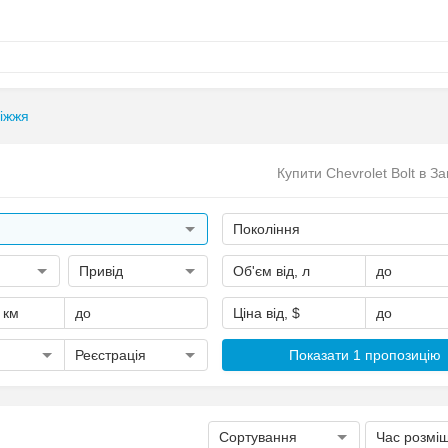
іжжя
Купити Chevrolet Bolt в За
Покоління
Привід
Об'єм від, л
до
, км
до
Ціна від, $
до
Реєстрація
Показати 1 пропозицію
Сортування
Час розмі