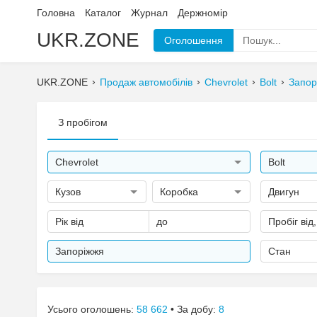
Головна
Каталог
Журнал
Держномір
UKR.ZONE
Оголошення
UKR.ZONE
Продаж автомобілів
Chevrolet
Bolt
Запор
З пробігом
Chevrolet
Bolt
Кузов
Коробка
Двигун
Рік від
до
Пробіг від
Запоріжжя
Стан
Усього оголошень:
58 662
• За добу:
8