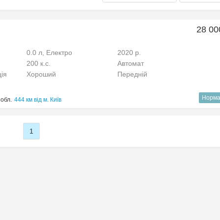
28 00
0.0 л, Електро
2020 р.
200 к.с.
Автомат
ція
Хороший
Передній
Норма
 обл.
444 км від м. Київ
1