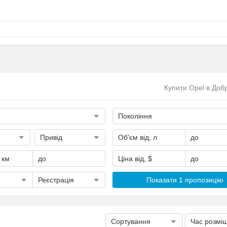
Купити Opel в Доб
Покоління
Привід
Об'єм від, л
до
, км
до
Ціна від, $
до
Реєстрація
Показати 1 пропозицію
Сортування
Час розмі