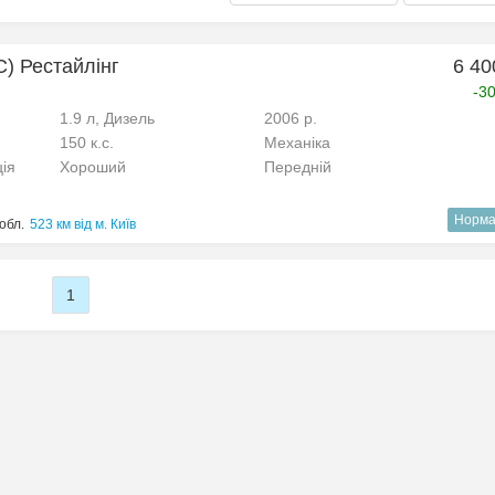
(C) Рестайлінг
6 40
-3
1.9 л, Дизель
2006 р.
150 к.с.
Механіка
ція
Хороший
Передній
Норма
обл.
523 км від м. Київ
1