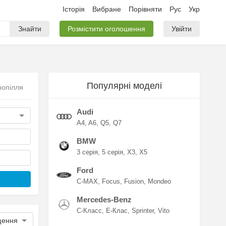
Історія
Вибране
Порівняти
Рус
Укр
Знайти
Розмістити оголошення
Увійти
Популярні моделі
ропілля
Audi
A4
A6
Q5
Q7
BMW
3 серія
5 серія
X3
X5
Ford
C-MAX
Focus
Fusion
Mondeo
Mercedes-Benz
C-Класс
E-Клас
Sprinter
Vito
щення