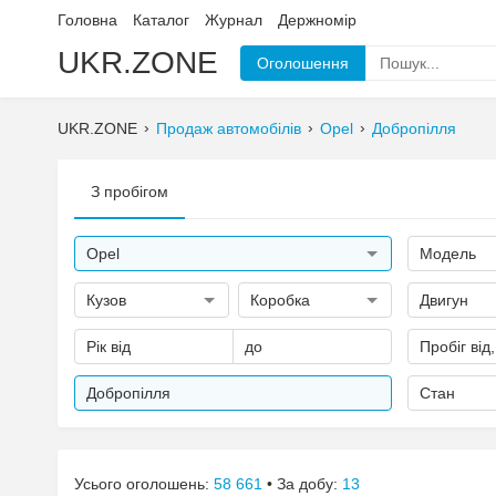
Головна
Каталог
Журнал
Держномір
UKR.ZONE
Оголошення
UKR.ZONE
Продаж автомобілів
Opel
Добропілля
З пробігом
Opel
Модель
Кузов
Коробка
Двигун
Рік від
до
Пробіг від
Добропілля
Стан
Усього оголошень:
58 661
• За добу:
13