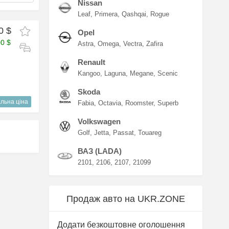
Nissan
Leaf
Primera
Qashqai
Rogue
0 $
Opel
00 $
Astra
Omega
Vectra
Zafira
Renault
Kangoo
Laguna
Megane
Scenic
Skoda
льна ціна
Fabia
Octavia
Roomster
Superb
Volkswagen
Golf
Jetta
Passat
Touareg
ВАЗ (LADA)
2101
2106
2107
21099
Продаж авто на UKR.ZONE
Додати безкоштовне оголошення