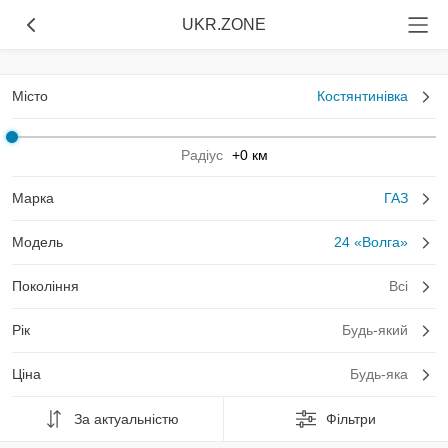
UKR.ZONE
Місто
Костянтинівка
Радіус
+0 км
Марка
ГАЗ
Модель
24 «Волга»
Покоління
Всі
Рік
Будь-який
Ціна
Будь-яка
За актуальністю
Фільтри