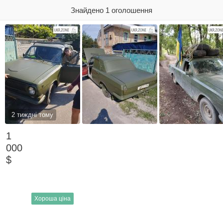
Знайдено 1 оголошення
2 тиждні тому
1
000
$
Хороша ціна