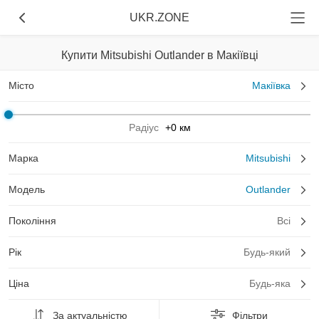
UKR.ZONE
Купити Mitsubishi Outlander в Макіївці
Місто
Макіївка
Радіус
+0 км
Марка
Mitsubishi
Модель
Outlander
Покоління
Всі
Рік
Будь-який
Ціна
Будь-яка
За актуальністю
Фільтри