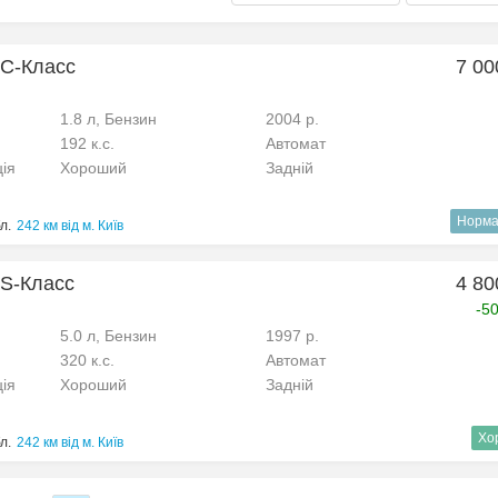
 C-Класс
7 00
1.8 л, Бензин
2004 р.
192 к.с.
Автомат
ція
Хороший
Задній
Норма
л.
242 км від м. Київ
 S-Класс
4 80
-5
5.0 л, Бензин
1997 р.
320 к.с.
Автомат
ція
Хороший
Задній
Хо
л.
242 км від м. Київ