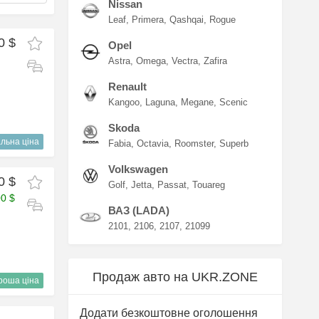
Nissan
Leaf
Primera
Qashqai
Rogue
0 $
Opel
Astra
Omega
Vectra
Zafira
Renault
Kangoo
Laguna
Megane
Scenic
Skoda
льна ціна
Fabia
Octavia
Roomster
Superb
Volkswagen
0 $
Golf
Jetta
Passat
Touareg
00 $
ВАЗ (LADA)
2101
2106
2107
21099
Продаж авто на UKR.ZONE
роша ціна
Додати безкоштовне оголошення