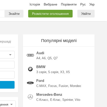
Історія
Вибране
Порівняти
Рус
Укр
Знайти
Розмістити оголошення
Увійти
Популярні моделі
Бершаді
Audi
A4
A6
Q5
Q7
BMW
3 серія
5 серія
X3
X5
Ford
C-MAX
Focus
Fusion
Mondeo
Mercedes-Benz
C-Класс
E-Клас
Sprinter
Vito
щення