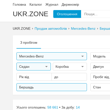
Головна
Каталог
Журнал
Держномір
UKR.ZONE
Оголошення
UKR.ZONE
Продаж автомобілів
Mercedes-Benz
Берш
З пробігом
Mercedes-Benz
Модель
Седан
Коробка
Двигун
Рік від
до
Пробіг від
Бершадь
Стан
Усього оголошень:
58 661
• За добу:
14