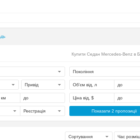
адь
Купити Седан Mercedes-Benz в 
Покоління
Привід
Об'єм від, л
до
, км
до
Ціна від, $
до
Реєстрація
Показати 2 пропозиції
Сортування
Час розмі