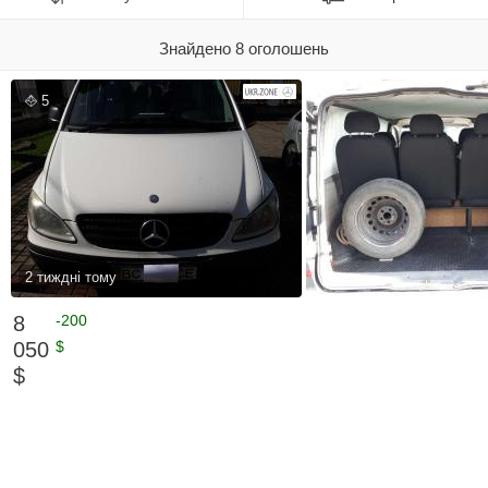
Знайдено 8 оголошень
5
2 тиждні тому
8
-200
050
$
$