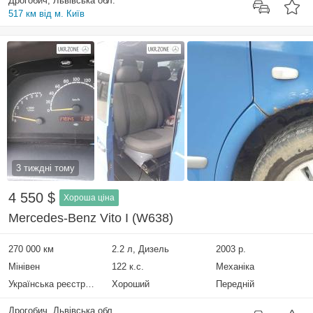
Дрогобич, Львівська обл.
517 км від м. Київ
3 тиждні тому
4 550 $
Хороша ціна
Mercedes-Benz Vito I (W638)
270 000 км
2.2 л, Дизель
2003 р.
Мінівен
122 к.с.
Механіка
Українська реєстрація
Хороший
Передній
Дрогобич, Львівська обл.