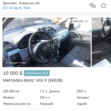
Дрогобич, Львівська обл.
517 км від м. Київ
2 тиждні тому
10 000 $
Нормальна ціна
Mercedes-Benz Vito II (W639)
335 000 км
2.2 л, Дизель
2007 р.
Мінівен
150 к.с.
Автомат
Українська реєстрація
Хороший
Задній