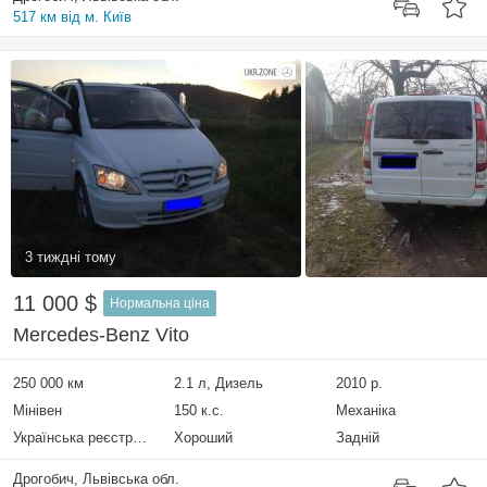
517 км від м. Київ
3 тиждні тому
11 000 $
Нормальна ціна
Mercedes-Benz Vito
250 000 км
2.1 л, Дизель
2010 р.
Мінівен
150 к.с.
Механіка
Українська реєстрація
Хороший
Задній
Дрогобич, Львівська обл.