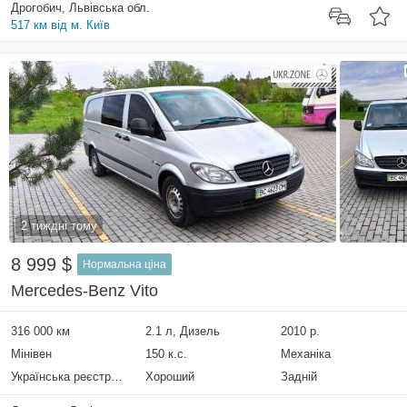
Дрогобич, Львівська обл.
517 км від м. Київ
2 тиждні тому
8 999 $
Нормальна ціна
Mercedes-Benz Vito
316 000 км
2.1 л, Дизель
2010 р.
Мінівен
150 к.с.
Механіка
Українська реєстрація
Хороший
Задній