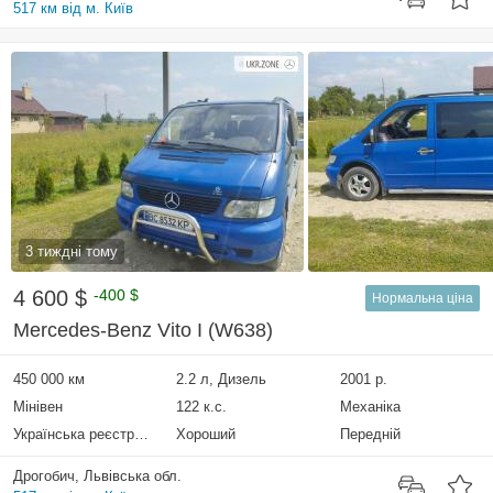
517 км від м. Київ
3 тиждні тому
4 600 $
-400 $
Нормальна ціна
Mercedes-Benz Vito I (W638)
450 000 км
2.2 л, Дизель
2001 р.
Мінівен
122 к.с.
Механіка
Українська реєстрація
Хороший
Передній
Дрогобич, Львівська обл.