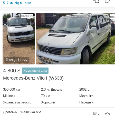
517 км від м. Київ
3 тиждні тому
4 800 $
Нормальна ціна
Mercedes-Benz Vito I (W638)
350 000 км
2.3 л, Дизель
2002 р.
Мінівен
79 к.с.
Механіка
Українська реєстрація
Хороший
Передній
Дрогобич, Львівська обл.