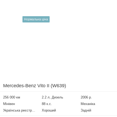
Нормальна ціна
Mercedes-Benz Vito II (W639)
256 000 км
2.2 л, Дизель
2006 р.
Мінівен
88 к.с.
Механіка
Українська реєстрація
Хороший
Задній