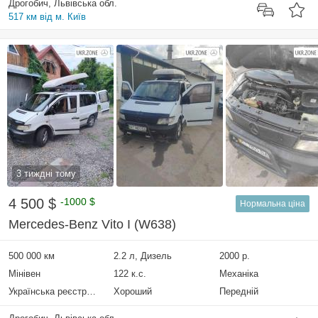
Дрогобич, Львівська обл.
517 км від м. Київ
3 тиждні тому
4 500 $
-1000 $
Нормальна ціна
Mercedes-Benz Vito I (W638)
500 000 км
2.2 л, Дизель
2000 р.
Мінівен
122 к.с.
Механіка
Українська реєстрація
Хороший
Передній