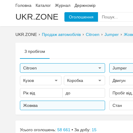
Головна
Каталог
Журнал
Держномір
UKR.ZONE
Оголошення
UKR.ZONE
Продаж автомобілів
Citroen
Jumper
Жов
З пробігом
Citroen
Jumper
Кузов
Коробка
Двигун
Рік від
до
Пробіг від
Жовква
Стан
Усього оголошень:
58 661
• За добу:
15