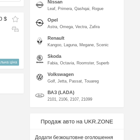
Nissan
Leaf
Primera
Qashqai
Rogue
0 $
Opel
Astra
Omega
Vectra
Zafira
Renault
Kangoo
Laguna
Megane
Scenic
Skoda
льна ціна
Fabia
Octavia
Roomster
Superb
Volkswagen
Golf
Jetta
Passat
Touareg
ВАЗ (LADA)
2101
2106
2107
21099
Продаж авто на UKR.ZONE
Додати безкоштовне оголошення