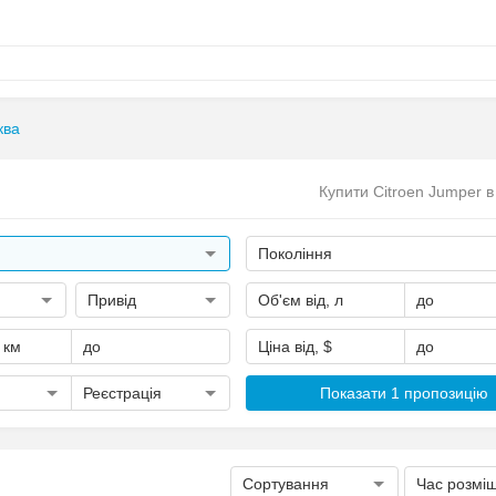
ква
Купити Citroen Jumper в
Покоління
Привід
Об'єм від, л
до
, км
до
Ціна від, $
до
Реєстрація
Показати 1 пропозицію
Сортування
Час розмі