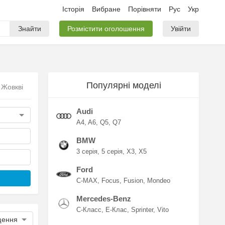
Історія
Вибране
Порівняти
Рус
Укр
Знайти
Розмістити оголошення
Увійти
Популярні моделі
 Жовкві
Audi
A4
A6
Q5
Q7
BMW
3 серія
5 серія
X3
X5
Ford
C-MAX
Focus
Fusion
Mondeo
Mercedes-Benz
C-Класс
E-Клас
Sprinter
Vito
щення