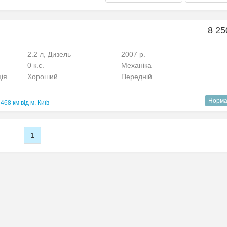
8 25
2.2 л, Дизель
2007 р.
0 к.с.
Механіка
ція
Хороший
Передній
Норма
468 км від м. Київ
1