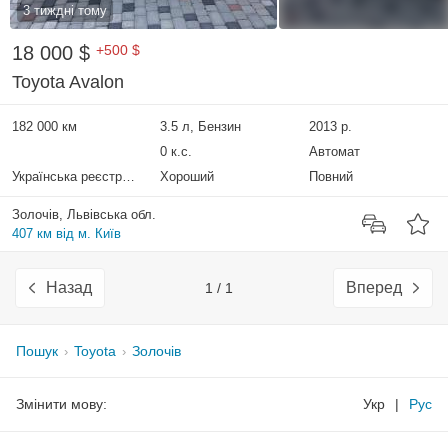
3 тиждні тому
18 000 $
+500 $
Toyota Avalon
182 000 км
3.5 л, Бензин
2013 р.
0 к.с.
Автомат
Українська реєстрація
Хороший
Повний
Золочів, Львівська обл.
407 км від м. Київ
Назад
Вперед
1 / 1
Пошук
Toyota
Золочів
Змінити мову:
Укр
|
Рус