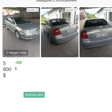
Знайдено 2 оголошення
3 тиждні тому
5
-300
800
$
$
Хороша ціна