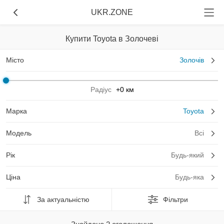
UKR.ZONE
Купити Toyota в Золочеві
Місто
Золочів
Радіус
+0 км
Марка
Toyota
Модель
Всі
Рік
Будь-який
Ціна
Будь-яка
За актуальністю
Фільтри