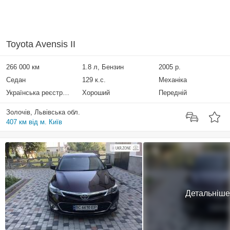
Toyota Avensis II
266 000 км
1.8 л, Бензин
2005 р.
Седан
129 к.с.
Механіка
Українська реєстрація
Хороший
Передній
Золочів, Львівська обл.
407 км від м. Київ
Детальніше