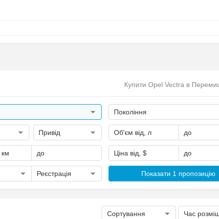
Купити Opel Vectra в Перем
Покоління
Привід
Об'єм від, л
до
, км
до
Ціна від, $
до
Реєстрація
Показати 1 пропозицію
Сортування
Час розмі