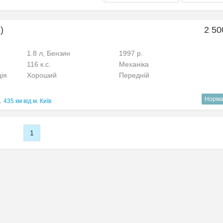
)
2 50
1.8 л, Бензин
1997 р.
116 к.с.
Механіка
ція
Хороший
Передній
Норма
.
435 км від м. Київ
1