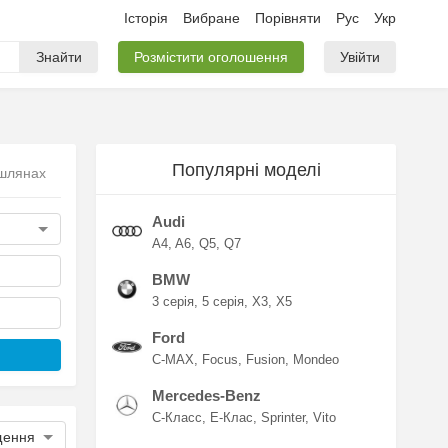
Історія
Вибране
Порівняти
Рус
Укр
Знайти
Розмістити оголошення
Увійти
Популярні моделі
ишлянах
Audi
A4
A6
Q5
Q7
BMW
3 серія
5 серія
X3
X5
Ford
C-MAX
Focus
Fusion
Mondeo
Mercedes-Benz
C-Класс
E-Клас
Sprinter
Vito
щення