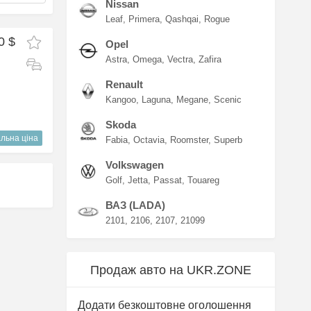
Nissan
Leaf
Primera
Qashqai
Rogue
0 $
Opel
Astra
Omega
Vectra
Zafira
Renault
Kangoo
Laguna
Megane
Scenic
Skoda
льна ціна
Fabia
Octavia
Roomster
Superb
Volkswagen
Golf
Jetta
Passat
Touareg
ВАЗ (LADA)
2101
2106
2107
21099
Продаж авто на UKR.ZONE
Додати безкоштовне оголошення