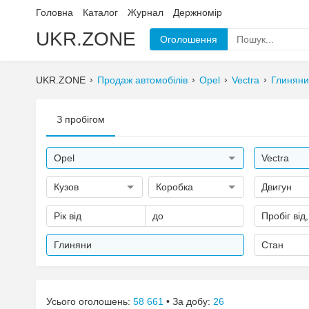
Головна
Каталог
Журнал
Держномір
UKR.ZONE
Оголошення
UKR.ZONE
Продаж автомобілів
Opel
Vectra
Глиняни
З пробігом
Opel
Vectra
Кузов
Коробка
Двигун
Рік від
до
Пробіг від
Глиняни
Стан
Усього оголошень:
58 661
• За добу:
26