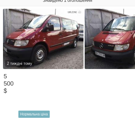
Знайдено 1 оголошення
2 тиждні тому
5
500
$
Нормальна ціна