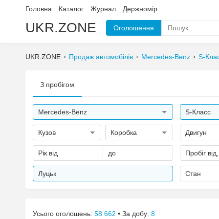
Головна
Каталог
Журнал
Держномір
UKR.ZONE
Оголошення
UKR.ZONE
Продаж автомобілів
Mercedes-Benz
S-Кла
З пробігом
Mercedes-Benz
S-Класс
Кузов
Коробка
Двигун
Рік від
до
Пробіг від
Луцьк
Стан
Усього оголошень:
58 662
• За добу:
8