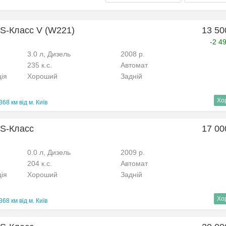
S-Класс V (W221)
13 50
-2 4
3.0 л, Дизель
2008 р.
235 к.с.
Автомат
ція
Хороший
Задній
Хо
368 км від м. Київ
 S-Класс
17 00
0.0 л, Дизель
2009 р.
204 к.с.
Автомат
ція
Хороший
Задній
Хо
368 км від м. Київ