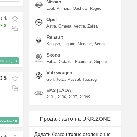
Nissan
Leaf
Primera
Qashqai
Rogue
0 $
Opel
99 $
Astra
Omega
Vectra
Zafira
Renault
Kangoo
Laguna
Megane
Scenic
Skoda
роша ціна
Fabia
Octavia
Roomster
Superb
Volkswagen
0 $
Golf
Jetta
Passat
Touareg
ВАЗ (LADA)
2101
2106
2107
21099
Продаж авто на UKR.ZONE
роша ціна
Додати безкоштовне оголошення