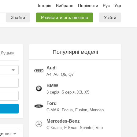
Історія
Вибране
Порівняти
Рус
Укр
Знайти
Розмістити оголошення
Увійти
Популярні моделі
 Луцьку
Audi
A4
A6
Q5
Q7
BMW
3 серія
5 серія
X3
X5
Ford
C-MAX
Focus
Fusion
Mondeo
Mercedes-Benz
C-Класс
E-Клас
Sprinter
Vito
щення