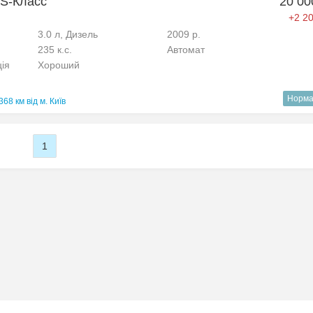
 S-Класс
20 00
+2 20
3.0 л, Дизель
2009 р.
235 к.с.
Автомат
ція
Хороший
Норма
368 км від м. Київ
1