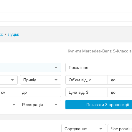
сс
Луцьк
Купити Mercedes-Benz S-Класс в
Покоління
Привід
Об'єм від, л
до
, км
до
Ціна від, $
до
Реєстрація
Показати 3 пропозиції
Сортування
Час розмі