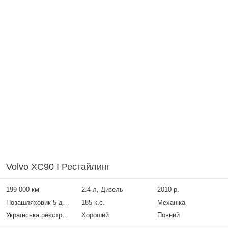
Volvo XC90 I Рестайлинг
199 000 км
2.4 л, Дизель
2010 р.
Позашляховик 5 дверей
185 к.с.
Механіка
Українська реєстрація
Хороший
Повний