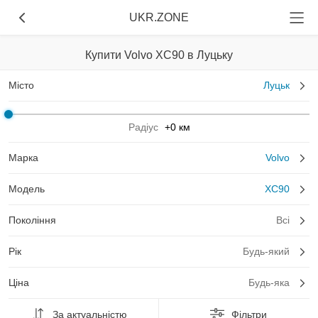
UKR.ZONE
Купити Volvo XC90 в Луцьку
Місто
Луцьк
Радіус
+0 км
Марка
Volvo
Модель
XC90
Покоління
Всі
Рік
Будь-який
Ціна
Будь-яка
За актуальністю
Фільтри