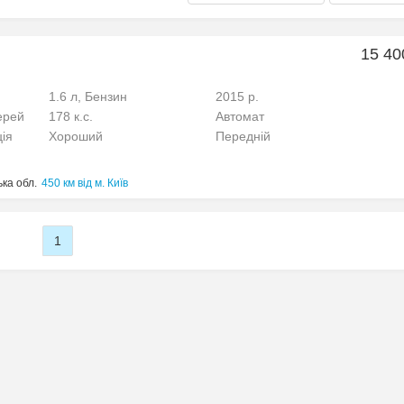
15 40
1.6 л, Бензин
2015 р.
ерей
178 к.с.
Автомат
ція
Хороший
Передній
ка обл.
450 км від м. Київ
1