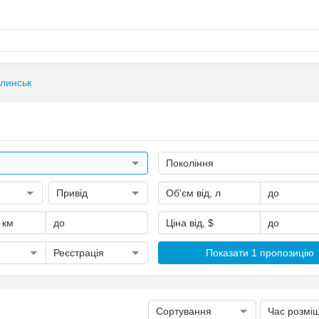
линськ
Покоління
Привід
Об'єм від, л
до
, км
до
Ціна від, $
до
Реєстрація
Показати 1 пропозицію
Сортування
Час розмі