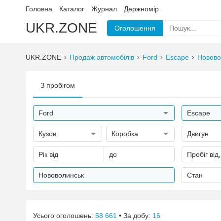
Головна
Каталог
Журнал
Держномір
UKR.ZONE
Оголошення
UKR.ZONE
Продаж автомобілів
Ford
Escape
Новово
З пробігом
Ford
Escape
Кузов
Коробка
Двигун
Рік від
до
Пробіг від
Нововолинськ
Стан
Усього оголошень:
58 661
• За добу:
16