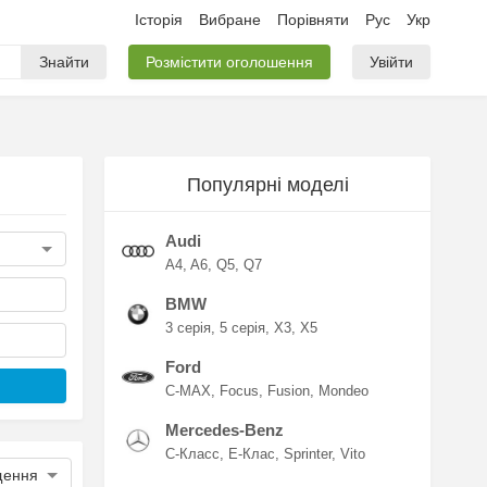
Історія
Вибране
Порівняти
Рус
Укр
Знайти
Розмістити оголошення
Увійти
Популярні моделі
Audi
A4
A6
Q5
Q7
BMW
3 серія
5 серія
X3
X5
Ford
C-MAX
Focus
Fusion
Mondeo
Mercedes-Benz
C-Класс
E-Клас
Sprinter
Vito
щення