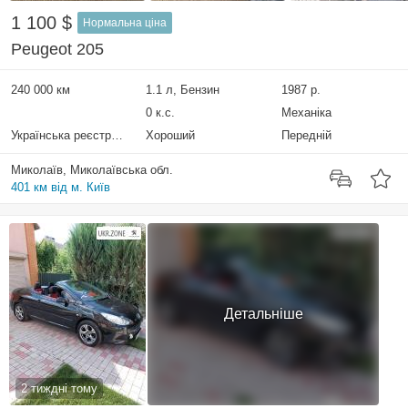
1 100 $
Нормальна ціна
Peugeot 205
240 000 км
1.1 л, Бензин
1987 р.
0 к.с.
Механіка
Українська реєстрація
Хороший
Передній
Миколаїв, Миколаївська обл.
401 км від м. Київ
Детальніше
2 тиждні тому