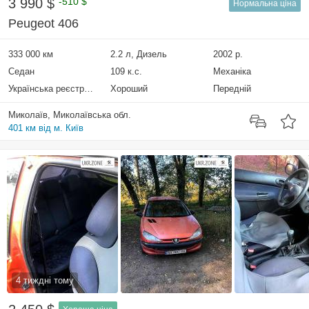
3 990 $
-510 $
Нормальна ціна
Peugeot 406
333 000 км
2.2 л, Дизель
2002 р.
Седан
109 к.с.
Механіка
Українська реєстрація
Хороший
Передній
Миколаїв, Миколаївська обл.
401 км від м. Київ
4 тиждні тому