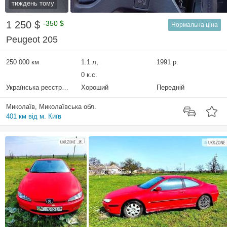
тиждень тому
1 250 $
-350 $
Нормальна ціна
Peugeot 205
250 000 км
1.1 л,
1991 р.
0 к.с.
Українська реєстрація
Хороший
Передній
Миколаїв, Миколаївська обл.
401 км від м. Київ