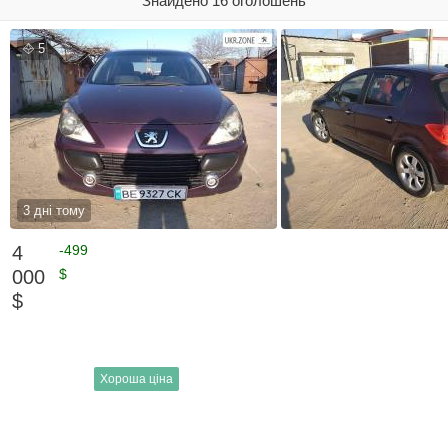
Знайдено 16 оголошень
5
3 дні тому
4
-499
000
$
$
Хороша ціна