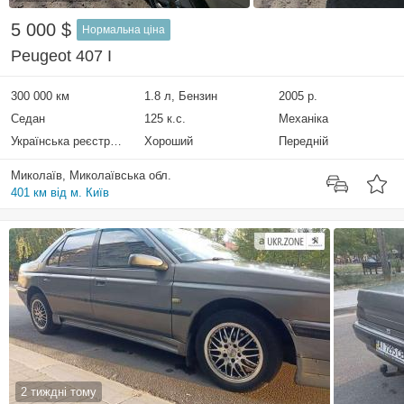
5 000 $
Нормальна ціна
Peugeot 407 I
300 000 км
1.8 л, Бензин
2005 р.
Седан
125 к.с.
Механіка
Українська реєстрація
Хороший
Передній
Миколаїв, Миколаївська обл.
401 км від м. Київ
2 тиждні тому