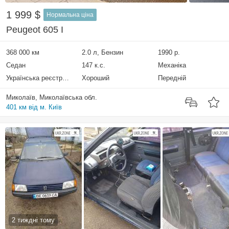
1 999 $
Нормальна ціна
Peugeot 605 I
368 000 км
2.0 л, Бензин
1990 р.
Седан
147 к.с.
Механіка
Українська реєстрація
Хороший
Передній
Миколаїв, Миколаївська обл.
401 км від м. Київ
2 тиждні тому