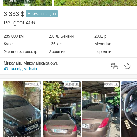
тиждень тому
3 333 $
Нормальна ціна
Peugeot 406
285 000 км
2.0 л, Бензин
2001 р.
Купе
135 к.с.
Механіка
Українська реєстрація
Хороший
Передній
Миколаїв, Миколаївська обл.
401 км від м. Київ
2 тиждні тому