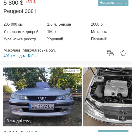
5 800 $
+50 $
Нормальна ціна
Peugeot 308 I
205 000 км
1.6 л, Бензин
2008 р.
Універсал 5 дверей
150 к.с.
Механіка
Українська реєстрація
Хороший
Передній
Миколаїв, Миколаївська обл.
401 км від м. Київ
3 тиждні тому