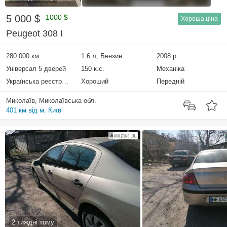
5 000 $
-1000 $
Хороша ціна
Peugeot 308 I
280 000 км
1.6 л, Бензин
2008 р.
Універсал 5 дверей
150 к.с.
Механіка
Українська реєстрація
Хороший
Передній
Миколаїв, Миколаївська обл.
401 км від м. Київ
2 тиждні тому