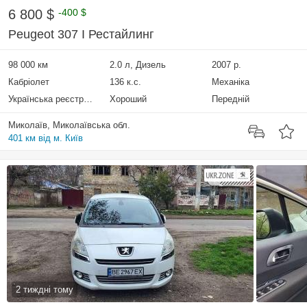
6 800 $
-400 $
Peugeot 307 I Рестайлинг
98 000 км
2.0 л, Дизель
2007 р.
Кабріолет
136 к.с.
Механіка
Українська реєстрація
Хороший
Передній
Миколаїв, Миколаївська обл.
401 км від м. Київ
2 тиждні тому