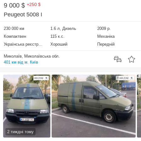
9 000 $
+250 $
Peugeot 5008 I
230 000 км
1.6 л, Дизель
2009 р.
Компактвен
115 к.с.
Механіка
Українська реєстрація
Хороший
Передній
Миколаїв, Миколаївська обл.
401 км від м. Київ
2 тиждні тому