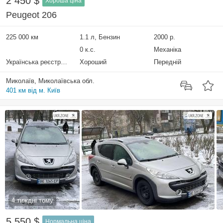
2 450 $
Хороша ціна
Peugeot 206
225 000 км
1.1 л, Бензин
2000 р.
0 к.с.
Механіка
Українська реєстрація
Хороший
Передній
Миколаїв, Миколаївська обл.
401 км від м. Київ
4 тиждні тому
5 550 $
Нормальна ціна