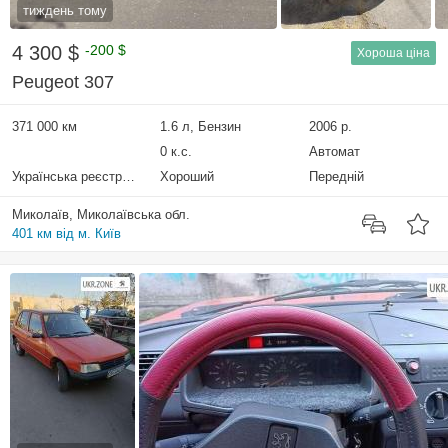
тиждень тому
4 300 $
-200 $
Хороша ціна
Peugeot 307
371 000 км
1.6 л, Бензин
2006 р.
0 к.с.
Автомат
Українська реєстрація
Хороший
Передній
Миколаїв, Миколаївська обл.
401 км від м. Київ