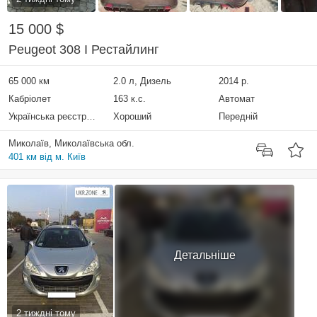
15 000 $
Peugeot 308 I Рестайлинг
65 000 км
2.0 л, Дизель
2014 р.
Кабріолет
163 к.с.
Автомат
Українська реєстрація
Хороший
Передній
Миколаїв, Миколаївська обл.
401 км від м. Київ
Детальніше
2 тиждні тому