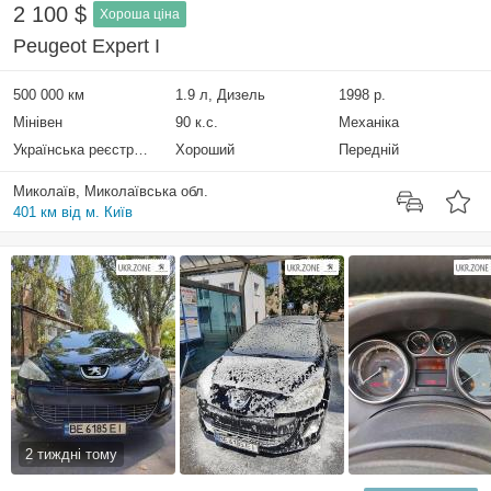
2 100 $
Хороша ціна
Peugeot Expert I
500 000 км
1.9 л, Дизель
1998 р.
Мінівен
90 к.с.
Механіка
Українська реєстрація
Хороший
Передній
Миколаїв, Миколаївська обл.
401 км від м. Київ
2 тиждні тому