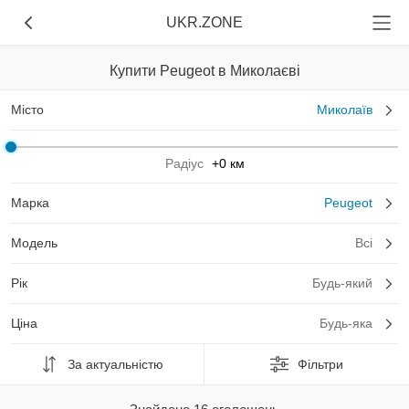
UKR.ZONE
Купити Peugeot в Миколаєві
Місто
Миколаїв
Радіус
+0 км
Марка
Peugeot
Модель
Всі
Рік
Будь-який
Ціна
Будь-яка
За актуальністю
Фільтри