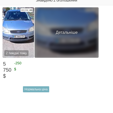
Знайдено 2 оголошення
Детальніше
2 тиждні тому
5
-250
750
$
$
Нормальна ціна