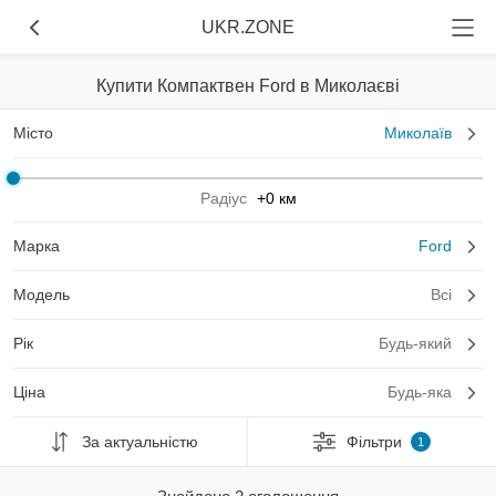
UKR.ZONE
Купити Компактвен Ford в Миколаєві
Місто
Миколаїв
Радіус
+0 км
Марка
Ford
Модель
Всі
Рік
Будь-який
Ціна
Будь-яка
За актуальністю
Фільтри
1