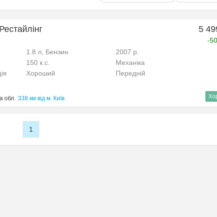
 Рестайлінг
5 49
-5
1.8 л, Бензин
2007 р.
150 к.с.
Механіка
ція
Хороший
Передній
Хо
а обл.
338 км від м. Київ
1