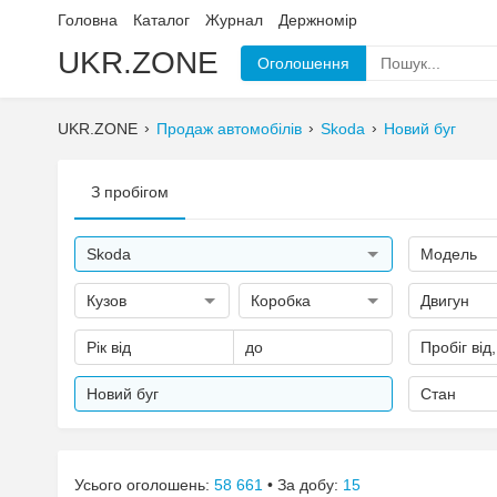
Головна
Каталог
Журнал
Держномір
UKR.ZONE
Оголошення
UKR.ZONE
Продаж автомобілів
Skoda
Новий буг
З пробігом
Skoda
Модель
Кузов
Коробка
Двигун
Рік від
до
Пробіг від
Новий буг
Стан
Усього оголошень:
58 661
• За добу:
15