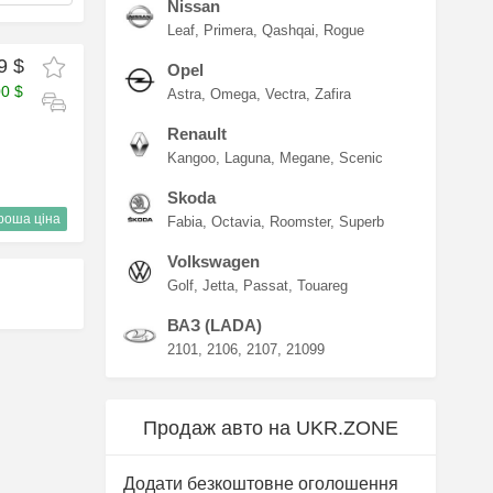
Nissan
Leaf
Primera
Qashqai
Rogue
9 $
Opel
00 $
Astra
Omega
Vectra
Zafira
Renault
Kangoo
Laguna
Megane
Scenic
Skoda
роша ціна
Fabia
Octavia
Roomster
Superb
Volkswagen
Golf
Jetta
Passat
Touareg
ВАЗ (LADA)
2101
2106
2107
21099
Продаж авто на UKR.ZONE
Додати безкоштовне оголошення