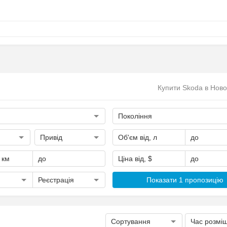
Купити Skoda в Ново
Покоління
Привід
Об'єм від, л
до
, км
до
Ціна від, $
до
Реєстрація
Показати 1 пропозицію
Сортування
Час розмі