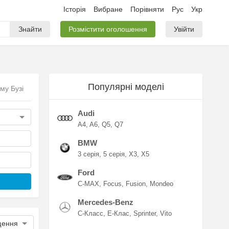
Історія
Вибране
Порівняти
Рус
Укр
Знайти
Розмістити оголошення
Увійти
Популярні моделі
му Бузі
Audi
A4
A6
Q5
Q7
BMW
3 серія
5 серія
X3
X5
Ford
C-MAX
Focus
Fusion
Mondeo
Mercedes-Benz
C-Класс
E-Клас
Sprinter
Vito
щення