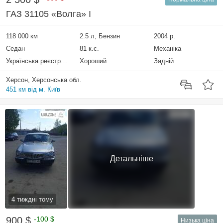
ГАЗ 31105 «Волга» I
118 000 км
2.5 л, Бензин
2004 р.
Седан
81 к.с.
Механіка
Українська реєстрація
Хороший
Задній
Херсон, Херсонська обл.
451 км від м. Київ
Детальніше
4 тиждні тому
900 $
-100 $
Низька ціна