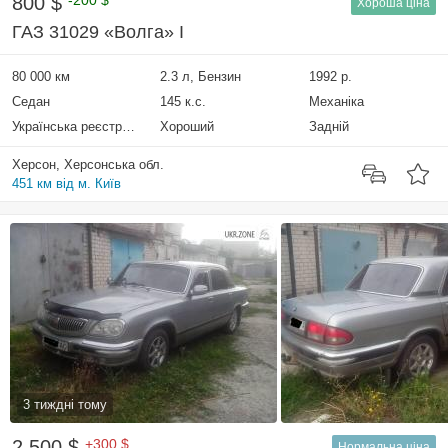
800 $
-200 $
Хороша ціна
ГАЗ 31029 «Волга» I
80 000 км
2.3 л, Бензин
1992 р.
Седан
145 к.с.
Механіка
Українська реєстрація
Хороший
Задній
Херсон, Херсонська обл.
451 км від м. Київ
3 тиждні тому
2 500 $
+300 $
Нормальна ціна