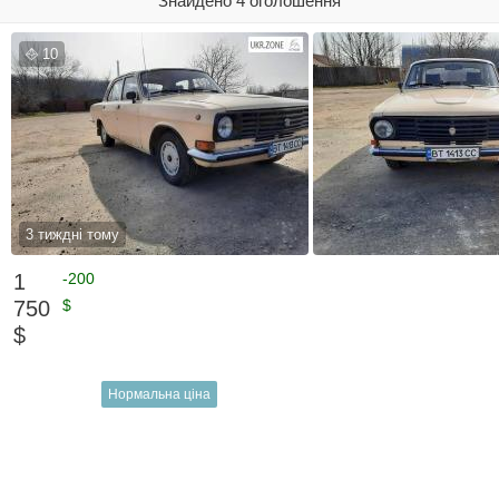
Знайдено 4 оголошення
10
3 тиждні тому
1
-200
750
$
$
Нормальна ціна