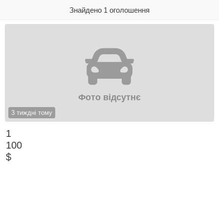
Знайдено 1 оголошення
Фото відсутнє
3 тиждні тому
1
100
$