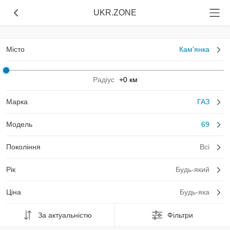
UKR.ZONE
Місто
Кам'янка
Радіус
+0 км
Марка
ГАЗ
Модель
69
Покоління
Всі
Рік
Будь-який
Ціна
Будь-яка
За актуальністю
Фільтри