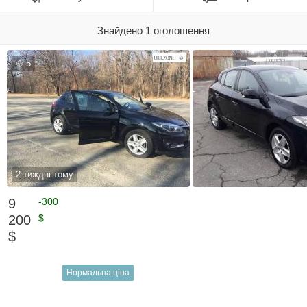
Знайдено 1 оголошення
5
2 тиждні тому
9
-300
200
$
$
Нормальна ціна