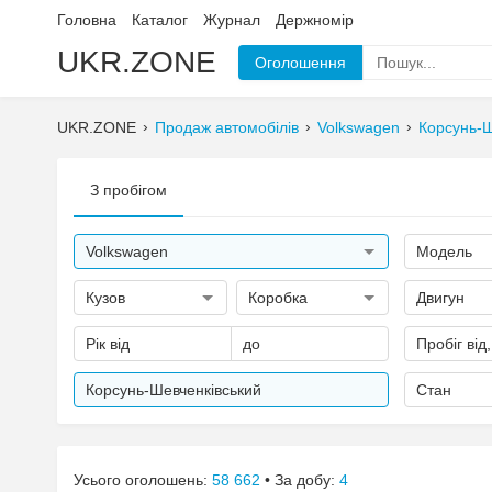
Головна
Каталог
Журнал
Держномір
UKR.ZONE
Оголошення
UKR.ZONE
Продаж автомобілів
Volkswagen
Корсунь-Ш
З пробігом
Volkswagen
Модель
Кузов
Коробка
Двигун
Рік від
до
Пробіг від
Корсунь-Шевченківський
Стан
Усього оголошень:
58 662
• За добу:
4