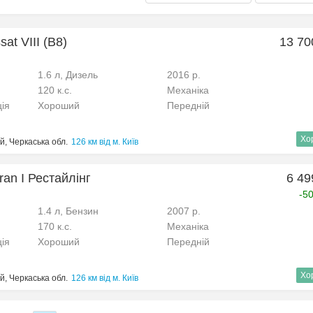
at VIII (B8)
13 70
1.6 л, Дизель
2016 р.
120 к.с.
Механіка
ція
Хороший
Передній
Хо
й, Черкаська обл.
126 км від м. Київ
an I Рестайлінг
6 49
-5
1.4 л, Бензин
2007 р.
170 к.с.
Механіка
ція
Хороший
Передній
Хо
й, Черкаська обл.
126 км від м. Київ