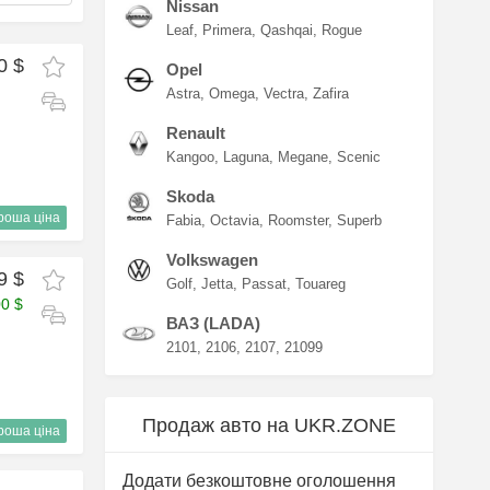
Nissan
Leaf
Primera
Qashqai
Rogue
0 $
Opel
Astra
Omega
Vectra
Zafira
Renault
Kangoo
Laguna
Megane
Scenic
Skoda
роша ціна
Fabia
Octavia
Roomster
Superb
Volkswagen
9 $
Golf
Jetta
Passat
Touareg
00 $
ВАЗ (LADA)
2101
2106
2107
21099
Продаж авто на UKR.ZONE
роша ціна
Додати безкоштовне оголошення