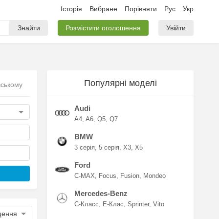
Історія
Вибране
Порівняти
Рус
Укр
Знайти
Розмістити оголошення
Увійти
Популярні моделі
вському
Audi
A4
A6
Q5
Q7
BMW
3 серія
5 серія
X3
X5
Ford
C-MAX
Focus
Fusion
Mondeo
Mercedes-Benz
C-Класс
E-Клас
Sprinter
Vito
щення