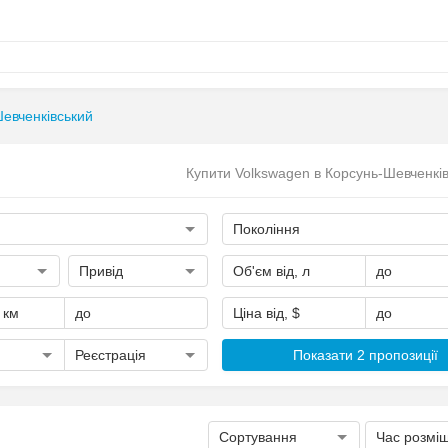
евченківський
Купити Volkswagen в Корсунь-Шевченкі
Покоління
Привід
Об'єм від, л
до
, км
до
Ціна від, $
до
Реєстрація
Показати 2 пропозиції
Сортування
Час розмі