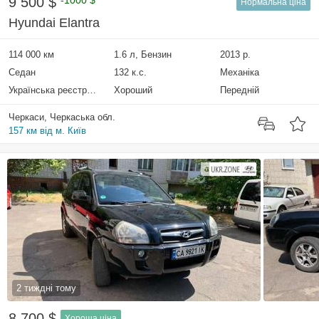
9 500 $
-1000 $
Нормальна ціна
Hyundai Elantra
114 000 км
1.6 л, Бензин
2013 р.
Седан
132 к.с.
Механіка
Українська реєстрація
Хороший
Передній
Черкаси, Черкаська обл.
157 км від м. Київ
2 тиждні тому
8 700 $
Хороша ціна