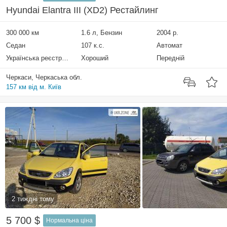
Hyundai Elantra III (XD2) Рестайлинг
300 000 км
1.6 л, Бензин
2004 р.
Седан
107 к.с.
Автомат
Українська реєстрація
Хороший
Передній
Черкаси, Черкаська обл.
157 км від м. Київ
2 тиждні тому
5 700 $
Нормальна ціна