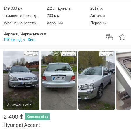
149 000 км
2.2 л, Дизель
2017 р.
Позашляховик 5 дверей
200 к.с.
Автомат
Українська реєстрація
Хороший
Передній
Черкаси, Черкаська обл.
157 км від м. Київ
3 тиждні тому
2 400 $
Хороша ціна
Hyundai Accent