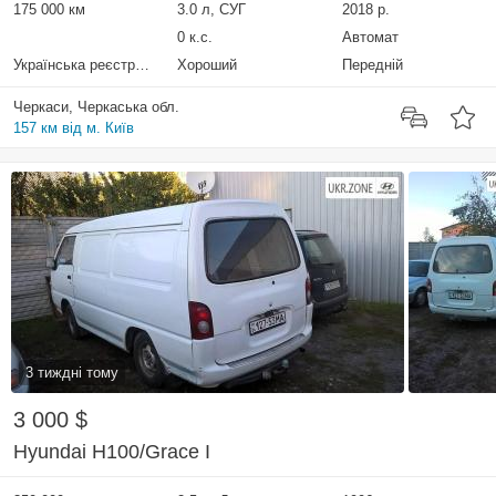
175 000 км
3.0 л, СУГ
2018 р.
0 к.с.
Автомат
Українська реєстрація
Хороший
Передній
Черкаси, Черкаська обл.
157 км від м. Київ
3 тиждні тому
3 000 $
Hyundai H100/Grace I