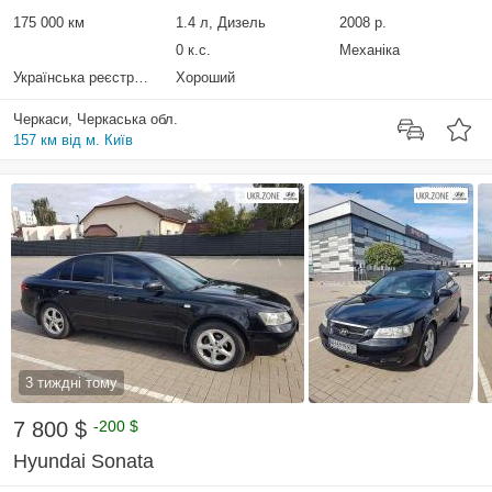
175 000 км
1.4 л, Дизель
2008 р.
0 к.с.
Механіка
Українська реєстрація
Хороший
Черкаси, Черкаська обл.
157 км від м. Київ
3 тиждні тому
7 800 $
-200 $
Hyundai Sonata