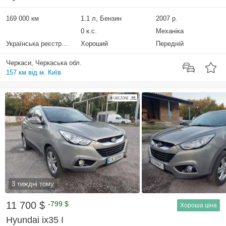
169 000 км
1.1 л, Бензин
2007 р.
0 к.с.
Механіка
Українська реєстрація
Хороший
Передній
Черкаси, Черкаська обл.
157 км від м. Київ
3 тиждні тому
11 700 $
-799 $
Хороша ціна
Hyundai ix35 I