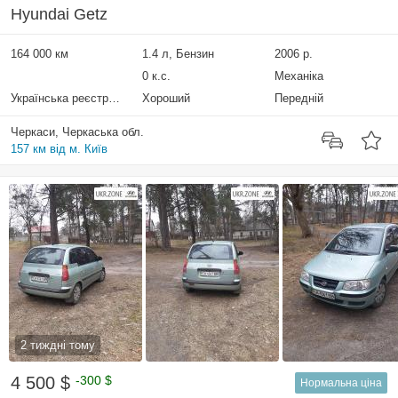
Hyundai Getz
164 000 км
1.4 л, Бензин
2006 р.
0 к.с.
Механіка
Українська реєстрація
Хороший
Передній
Черкаси, Черкаська обл.
157 км від м. Київ
2 тиждні тому
4 500 $
-300 $
Нормальна ціна