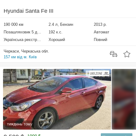
Hyundai Santa Fe III
190 000 км
2.4 л, Бензин
2013 р.
Позашляховик 5 дверей
192 к.с.
Автомат
Українська реєстрація
Хороший
Повний
Черкаси, Черкаська обл.
157 км від м. Київ
тиждень тому