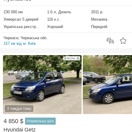
230 000 км
1.6 л, Дизель
2011 р.
Універсал 5 дверей
116 к.с.
Механіка
Українська реєстрація
Хороший
Передній
Черкаси, Черкаська обл.
157 км від м. Київ
3 тиждні тому
4 850 $
Нормальна ціна
Hyundai Getz