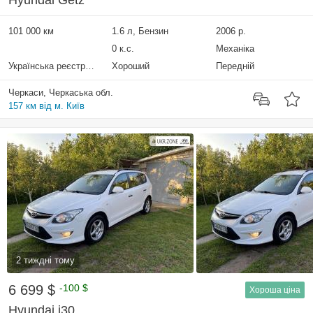
Hyundai Getz
101 000 км
1.6 л, Бензин
2006 р.
0 к.с.
Механіка
Українська реєстрація
Хороший
Передній
Черкаси, Черкаська обл.
157 км від м. Київ
2 тиждні тому
6 699 $
-100 $
Хороша ціна
Hyundai i30