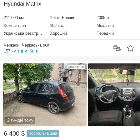
Hyundai Matrix
211 000 км
1.6 л, Бензин
2005 р.
Компактвен
103 к.с.
Механіка
Українська реєстрація
Хороший
Передній
Черкаси, Черкаська обл.
157 км від м. Київ
2 тиждні тому
6 400 $
Нормальна ціна