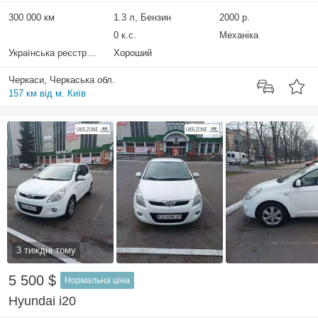
300 000 км
1.3 л, Бензин
2000 р.
0 к.с.
Механіка
Українська реєстрація
Хороший
Черкаси, Черкаська обл.
157 км від м. Київ
3 тиждні тому
5 500 $
Нормальна ціна
Hyundai i20