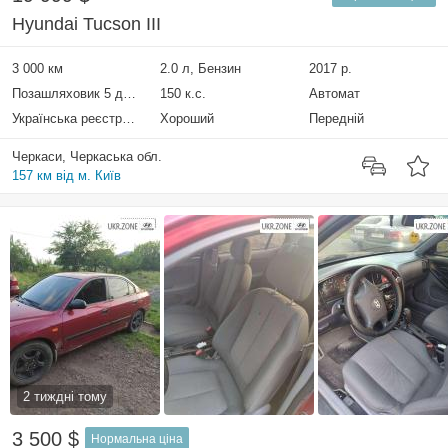
Hyundai Tucson III
3 000 км
2.0 л, Бензин
2017 р.
Позашляховик 5 дверей
150 к.с.
Автомат
Українська реєстрація
Хороший
Передній
Черкаси, Черкаська обл.
157 км від м. Київ
2 тиждні тому
3 500 $
Нормальна ціна