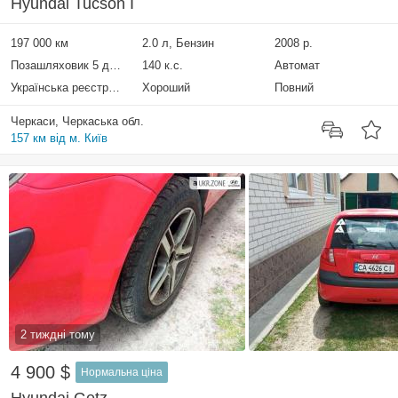
Hyundai Tucson I
197 000 км
2.0 л, Бензин
2008 р.
Позашляховик 5 дверей
140 к.с.
Автомат
Українська реєстрація
Хороший
Повний
Черкаси, Черкаська обл.
157 км від м. Київ
2 тиждні тому
4 900 $
Нормальна ціна