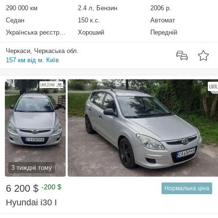
290 000 км
2.4 л, Бензин
2006 р.
Седан
150 к.с.
Автомат
Українська реєстрація
Хороший
Передній
Черкаси, Черкаська обл.
157 км від м. Київ
3 тиждні тому
6 200 $
-200 $
Нормальна ціна
Hyundai i30 I