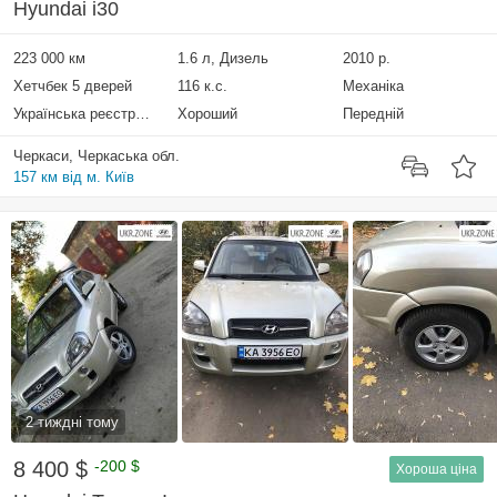
Hyundai i30
223 000 км
1.6 л, Дизель
2010 р.
Хетчбек 5 дверей
116 к.с.
Механіка
Українська реєстрація
Хороший
Передній
Черкаси, Черкаська обл.
157 км від м. Київ
2 тиждні тому
8 400 $
-200 $
Хороша ціна