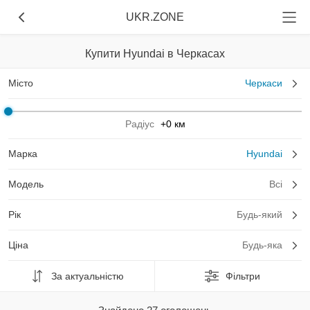
UKR.ZONE
Купити Hyundai в Черкасах
Місто
Черкаси
Радіус
+0 км
Марка
Hyundai
Модель
Всі
Рік
Будь-який
Ціна
Будь-яка
За актуальністю
Фільтри