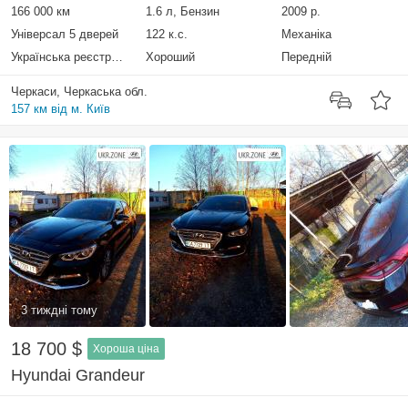
166 000 км
1.6 л, Бензин
2009 р.
Універсал 5 дверей
122 к.с.
Механіка
Українська реєстрація
Хороший
Передній
Черкаси, Черкаська обл.
157 км від м. Київ
3 тиждні тому
18 700 $
Хороша ціна
Hyundai Grandeur