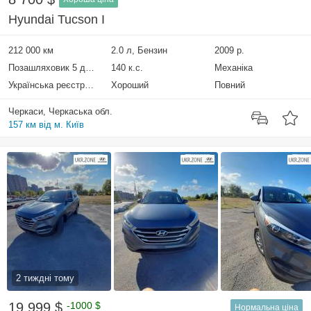
Hyundai Tucson I
212 000 км
2.0 л, Бензин
2009 р.
Позашляховик 5 дверей
140 к.с.
Механіка
Українська реєстрація
Хороший
Повний
Черкаси, Черкаська обл.
157 км від м. Київ
2 тиждні тому
19 999 $
-1000 $
Нормальна ціна