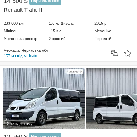
14 500 $
Нормальна ціна
Renault Trafic III
233 000 км
1.6 л, Дизель
2015 р.
Мінівен
115 к.с.
Механіка
Українська реєстрація
Хороший
Передній
Черкаси, Черкаська обл.
157 км від м. Київ
2 тиждні тому
12 950 $
Нормальна ціна