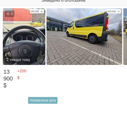
Знайдено 6 оголошень
5
2 тиждні тому
13
+200
900
$
$
Нормальна ціна