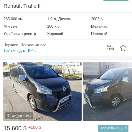
Renault Trafic II
285 000 км
1.9 л, Дизель
2003 р.
Мінівен
100 к.с.
Механіка
Українська реєстрація
Хороший
Передній
Черкаси, Черкаська обл.
157 км від м. Київ
3 тиждні тому
15 600 $
+100 $
Нормальна ціна