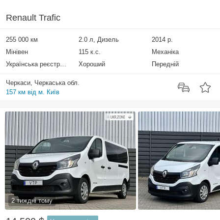
Renault Trafic
255 000 км
2.0 л, Дизель
2014 р.
Мінівен
115 к.с.
Механіка
Українська реєстрація
Хороший
Передній
Черкаси, Черкаська обл.
157 км від м. Київ
2 тиждні тому