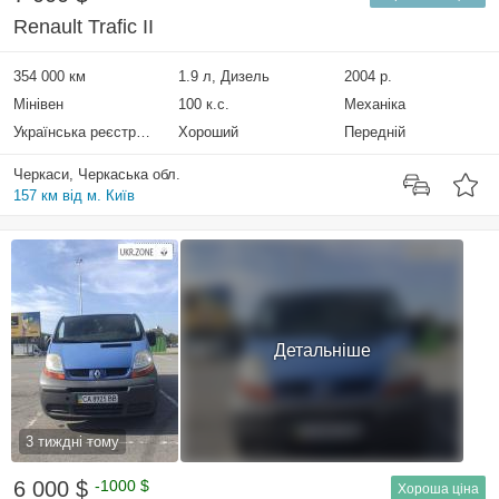
Renault Trafic II
354 000 км
1.9 л, Дизель
2004 р.
Мінівен
100 к.с.
Механіка
Українська реєстрація
Хороший
Передній
Черкаси, Черкаська обл.
157 км від м. Київ
Детальніше
3 тиждні тому
6 000 $
-1000 $
Хороша ціна