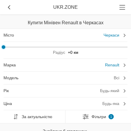
UKR.ZONE
Купити Мінівен Renault в Черкасах
Місто
Черкаси
Радіус
+0 км
Марка
Renault
Модель
Всі
Рік
Будь-який
Ціна
Будь-яка
За актуальністю
Фільтри
1