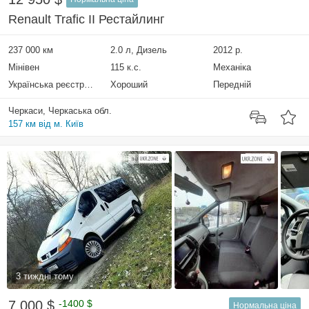
Renault Trafic II Рестайлинг
237 000 км
2.0 л, Дизель
2012 р.
Мінівен
115 к.с.
Механіка
Українська реєстрація
Хороший
Передній
Черкаси, Черкаська обл.
157 км від м. Київ
3 тиждні тому
7 000 $
-1400 $
Нормальна ціна