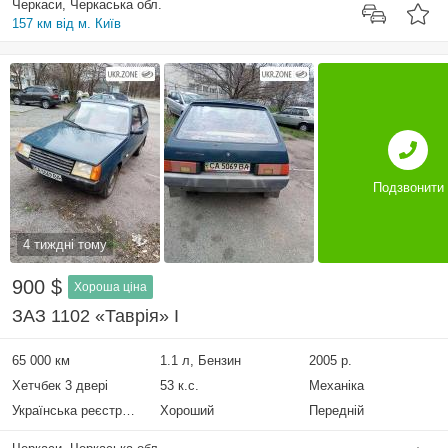
Черкаси, Черкаська обл.
157 км від м. Київ
Подзвонити
4 тиждні тому
900 $
Хороша ціна
ЗАЗ 1102 «Таврія» I
65 000 км
1.1 л, Бензин
2005 р.
Хетчбек 3 двері
53 к.с.
Механіка
Українська реєстрація
Хороший
Передній