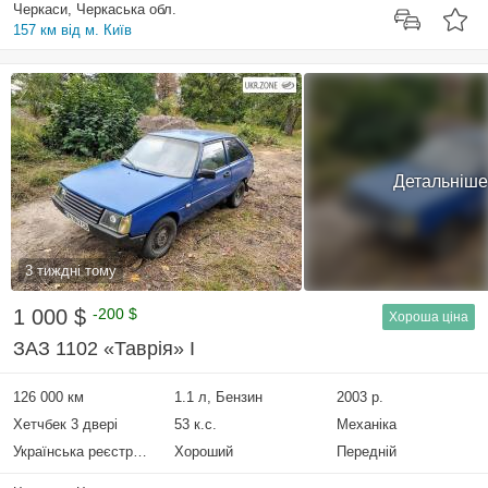
Черкаси, Черкаська обл.
157 км від м. Київ
Детальніше
3 тиждні тому
1 000 $
-200 $
Хороша ціна
ЗАЗ 1102 «Таврія» I
126 000 км
1.1 л, Бензин
2003 р.
Хетчбек 3 двері
53 к.с.
Механіка
Українська реєстрація
Хороший
Передній