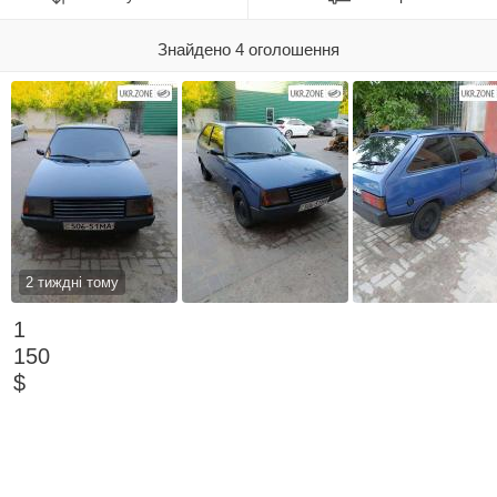
Знайдено 4 оголошення
2 тиждні тому
1
150
$