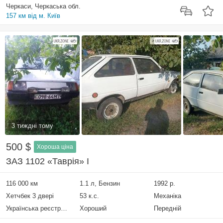
Черкаси, Черкаська обл.
157 км від м. Київ
3 тиждні тому
500 $
Хороша ціна
ЗАЗ 1102 «Таврія» I
116 000 км
1.1 л, Бензин
1992 р.
Хетчбек 3 двері
53 к.с.
Механіка
Українська реєстрація
Хороший
Передній