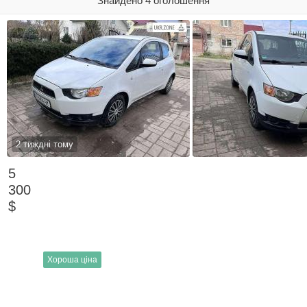
Знайдено 4 оголошення
2 тиждні тому
5
300
$
Хороша ціна