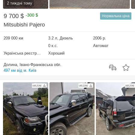
2 тиждні тому
9 700 $
-300 $
Нормальна ціна
Mitsubishi Pajero
209 000 км
3.2 л, Дизель
2006 р.
0 к.с.
Автомат
Українська реєстрація
Хороший
Долина, Івано-Франківська обл.
497 км від м. Київ