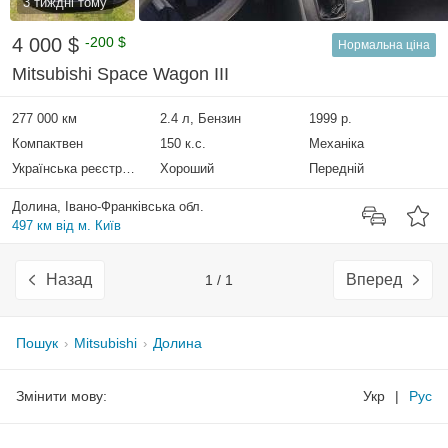
3 тиждні тому
4 000 $
-200 $
Нормальна ціна
Mitsubishi Space Wagon III
277 000 км
2.4 л, Бензин
1999 р.
Компактвен
150 к.с.
Механіка
Українська реєстрація
Хороший
Передній
Долина, Івано-Франківська обл.
497 км від м. Київ
Назад
Вперед
1 / 1
Пошук
Mitsubishi
Долина
Змінити мову:
Укр
|
Рус